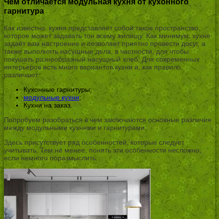
Чем отличается модульная кухня от кухонного
гарнитура
Как известно, кухня представляет собой такое пространство,
которое может задавать тон всему жилищу. Как минимум, кухня
задаёт вам настроение и позволяет приятно провести досуг, а
также выполнять насущные дела, в частности, для чтобы
покушать разнообразный насущный хлеб. Для современных
интерьеров есть много вариантов кухни и, как правило,
различают:
Кухонные гарнитуры;
модульные кухни
;
Кухни на заказ.
Попробуем разобраться в чем заключаются основные различия
между модульными кухнями и гарнитурами.
Здесь присутствует ряд особенностей, которые следует
учитывать. Тем не менее, понять эти особенности несложно,
если немного поразмыслить.