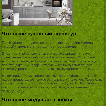
Что такое кухонный гарнитур
Гарнитур представляет собой стандартный набор мебели,
который используется в кухонном пространстве.
В частности, речь идёт о тумбах и столешницах, а также
столешнице с выемкой под мойку и шкафчиках. Могут быть и
дополнительные детали комплектации, но в целом речь идёт
про стандартный набор, который имеет актуальность для
некоего усредненного, скажем так, стандартного человека.
В этом есть преимущества, которые заключаются в том, что
набор предоставляет самое актуальное и полезное. Также есть
продуманная эргономика и гармоничный дизайн. Проблема в
том, что размеры могут совсем не совпадать с вашими
помещениями.
Что такое модульные кухни