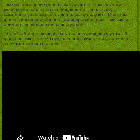
Помимо этого преимущество заключается в том, что такие
изделия уже есть на складе предприятия, то есть есть
возможность заказать в каталоге и сразу получить. При этом
проект в некоторой степени дизайнерский и эксклюзивный, а
стоимость является вполне доступной.
По крайней мере, дешевле чем полностью индивидуальный
проект на заказ. Такой великолепной возможностью многие с
удовольствием пользуются.