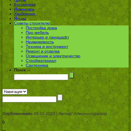
Кустарники
Инвентарь
Удобрения
Ягоды
Советы строителю
Постройка дома
Про мебель
Интерьер и ландшафт
Недвижимость
Техника и инструмент
Ремонт и отделка
Освещение и электричество
Стройматериал
Сантехника
Поиск →
Опубликовано
08.10.2023 |
Автор: Администратор
0