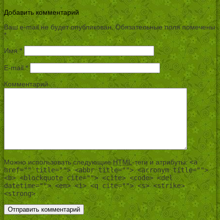
Добавить комментарий
Ваш e-mail не будет опубликован.
Обязательные поля помечены
*
Имя
*
E-mail
*
Комментарий
Можно использовать следующие
HTML
-теги и атрибуты:
<a
href="" title=""> <abbr title=""> <acronym title="">
<b> <blockquote cite=""> <cite> <code> <del
datetime=""> <em> <i> <q cite=""> <s> <strike>
<strong>