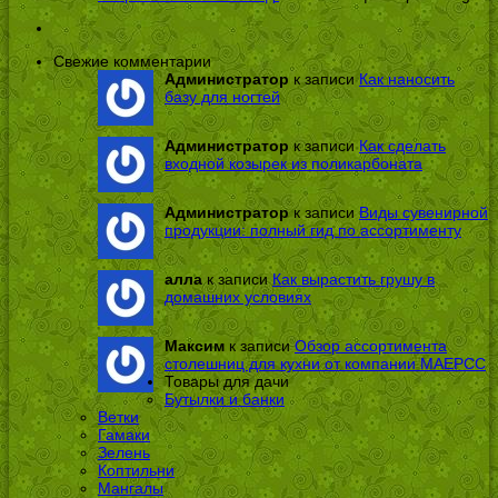
Свежие комментарии
Администратор
к записи
Как наносить
базу для ногтей
Администратор
к записи
Как сделать
входной козырек из поликарбоната
Администратор
к записи
Виды сувенирной
продукции: полный гид по ассортименту
алла
к записи
Как вырастить грушу в
домашних условиях
Максим
к записи
Обзор ассортимента
столешниц для кухни от компании МАЕРСС
Товары для дачи
Бутылки и банки
Ветки
Гамаки
Зелень
Коптильни
Мангалы