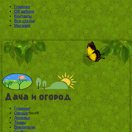
Главная
Об авторе
Контакты
Все статьи
Магазин
Главная
Овощи
0ac4ff
Деревья
Травы
Вредители
Грибы