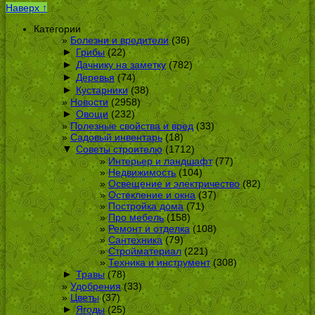
Наверх ↑
Категории
Болезни и вредители
(36)
►
Грибы
(22)
►
Дачнику на заметку
(782)
►
Деревья
(74)
►
Кустарники
(38)
Новости
(2958)
►
Овощи
(232)
Полезные свойства и вред
(33)
Садовый инвентарь
(18)
▼
Советы строителю
(1712)
Интерьер и ландшафт
(77)
Недвижимость
(104)
Освещение и электричество
(82)
Остекление и окна
(37)
Постройка дома
(71)
Про мебель
(158)
Ремонт и отделка
(108)
Сантехника
(79)
Стройматериал
(221)
Техника и инструмент
(308)
►
Травы
(78)
Удобрения
(33)
Цветы
(37)
►
Ягоды
(25)