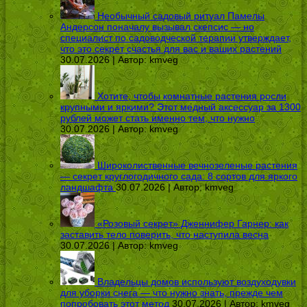
Необычный садовый ритуал Памелы
Андерсон поначалу вызывал скепсис — но
специалист по садоводческой терапии утверждает,
что это секрет счастья для вас и ваших растений
30.07.2026 | Автор:
kmveg
Хотите, чтобы комнатные растения росли
крупными и яркими? Этот медный аксессуар за 1300
рублей может стать именно тем, что нужно
30.07.2026 | Автор:
kmveg
Широколиственные вечнозеленые растения
— секрет круглогодичного сада: 8 сортов для яркого
ландшафта
30.07.2026 | Автор:
kmveg
«Розовый секрет» Дженнифер Гарнер: как
заставить тело поверить, что наступила весна
30.07.2026 | Автор:
kmveg
Владельцы домов используют воздуходувки
для уборки снега — что нужно знать, прежде чем
попробовать этот метод
30.07.2026 | Автор:
kmveg