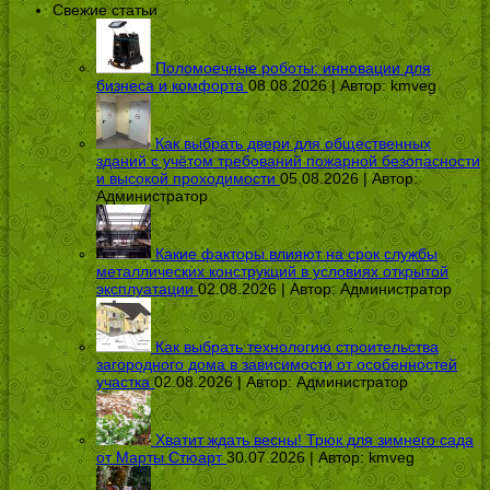
Свежие статьи
Поломоечные роботы: инновации для
бизнеса и комфорта
08.08.2026 | Автор:
kmveg
Как выбрать двери для общественных
зданий с учётом требований пожарной безопасности
и высокой проходимости
05.08.2026 | Автор:
Администратор
Какие факторы влияют на срок службы
металлических конструкций в условиях открытой
эксплуатации
02.08.2026 | Автор:
Администратор
Как выбрать технологию строительства
загородного дома в зависимости от особенностей
участка
02.08.2026 | Автор:
Администратор
Хватит ждать весны! Трюк для зимнего сада
от Марты Стюарт
30.07.2026 | Автор:
kmveg