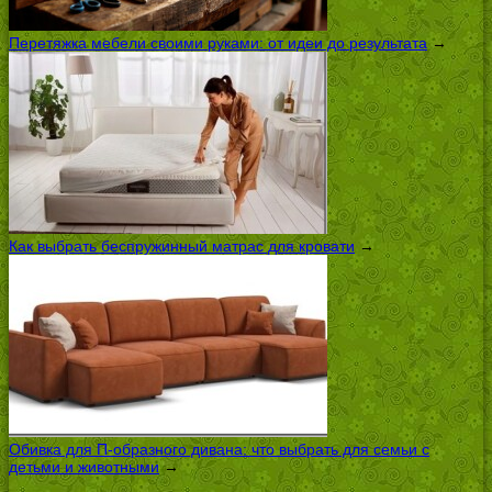
Перетяжка мебели своими руками: от идеи до результата
→
Как выбрать беспружинный матрас для кровати
→
Обивка для П-образного дивана: что выбрать для семьи с
детьми и животными
→