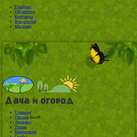
Главная
Об авторе
Контакты
Все статьи
Магазин
Главная
Овощи
0ac4ff
Деревья
Травы
Вредители
Грибы