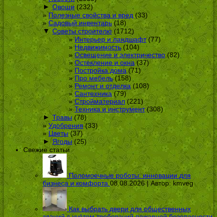
►
Овощи
(232)
Полезные свойства и вред
(33)
Садовый инвентарь
(18)
▼
Советы строителю
(1712)
Интерьер и ландшафт
(77)
Недвижимость
(104)
Освещение и электричество
(82)
Остекление и окна
(37)
Постройка дома
(71)
Про мебель
(158)
Ремонт и отделка
(108)
Сантехника
(79)
Стройматериал
(221)
Техника и инструмент
(308)
►
Травы
(78)
Удобрения
(33)
Цветы
(37)
►
Ягоды
(25)
Свежие статьи
Поломоечные роботы: инновации для
бизнеса и комфорта
08.08.2026 | Автор:
kmveg
Как выбрать двери для общественных
зданий с учётом требований пожарной безопасности