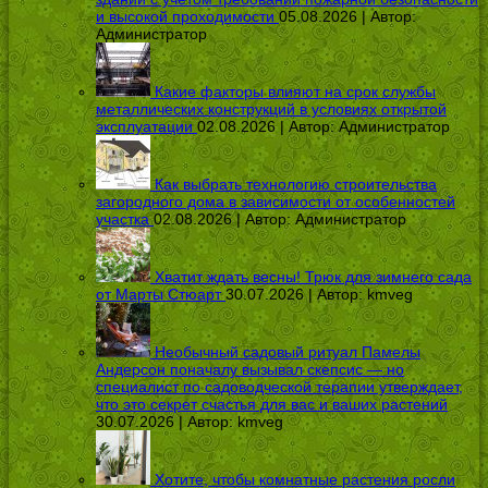
и высокой проходимости
05.08.2026 | Автор:
Администратор
Какие факторы влияют на срок службы
металлических конструкций в условиях открытой
эксплуатации
02.08.2026 | Автор:
Администратор
Как выбрать технологию строительства
загородного дома в зависимости от особенностей
участка
02.08.2026 | Автор:
Администратор
Хватит ждать весны! Трюк для зимнего сада
от Марты Стюарт
30.07.2026 | Автор:
kmveg
Необычный садовый ритуал Памелы
Андерсон поначалу вызывал скепсис — но
специалист по садоводческой терапии утверждает,
что это секрет счастья для вас и ваших растений
30.07.2026 | Автор:
kmveg
Хотите, чтобы комнатные растения росли