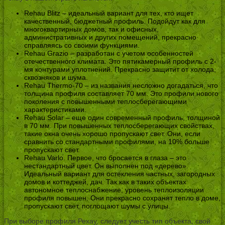
Rehau Blitz – идеальный вариант для тех, кто ищет
качественный, бюджетный профиль. Подойдут как для
многоквартирных домов, так и офисных,
административных и других помещений, прекрасно
справляясь со своими функциями.
Rehau Grazio – разработан с учетом особенностей
отечественного климата. Это пятикамерный профиль с 2-
мя контурами уплотнений. Прекрасно защитит от холода,
сквозняков и шума.
Rehau Thermo-70 – из названия несложно догадаться, что
толщина профиля составляет 70 мм. Это профили нового
поколения с повышенными теплосберегающими
характеристиками.
Rehau Solar – еще один современный профиль, толщиной
в 70 мм. При повышенных теплосберегающих свойствах,
такие окна очень хорошо пропускают свет. Они, если
сравнить со стандартными профилями, на 10% больше
пропускают свет.
Rehau Varlo. Первое, что бросается в глаза – это
нестандартный цвет. Он выполнен под «дерево».
Идеальный вариант для остекления частных, загородных
домов и коттеджей, дач. Так как в таких объектах
автономное теплоснабжение, уровень теплоизоляции
профиля повышен. Они прекрасно сохранят тепло в доме,
пропускают свет, поглощают шумы с улицы.
При выборе профиля Рехау, следует учесть тип объекта, свой