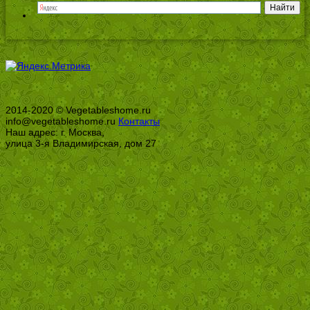
2014-2020 © Vegetableshome.ru
info@vegetableshome.ru
Контакты
Наш адрес: г. Москва,
улица 3-я Владимирская, дом 27