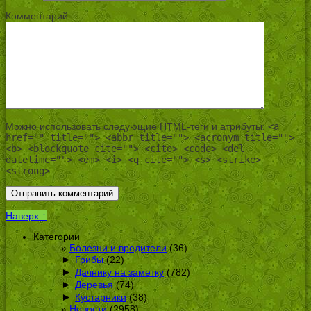
Комментарий
Можно использовать следующие
HTML
-теги и атрибуты:
<a
href="" title=""> <abbr title=""> <acronym title="">
<b> <blockquote cite=""> <cite> <code> <del
datetime=""> <em> <i> <q cite=""> <s> <strike>
<strong>
Наверх ↑
Категории
Болезни и вредители
(36)
►
Грибы
(22)
►
Дачнику на заметку
(782)
►
Деревья
(74)
►
Кустарники
(38)
Новости
(2958)