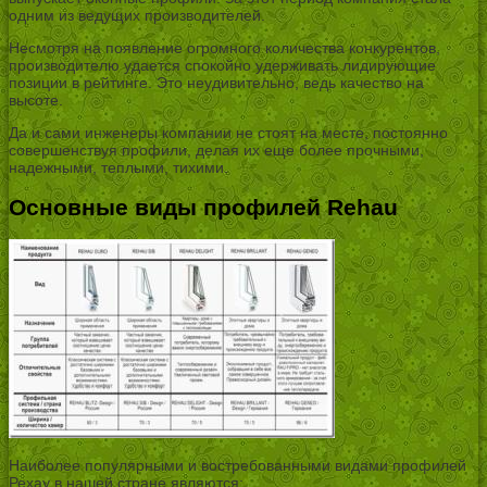
одним из ведущих производителей.
Несмотря на появление огромного количества конкурентов,
производителю удается спокойно удерживать лидирующие
позиции в рейтинге. Это неудивительно, ведь качество на
высоте.
Да и сами инженеры компании не стоят на месте, постоянно
совершенствуя профили, делая их еще более прочными,
надежными, теплыми, тихими.
Основные виды профилей Rehau
Наиболее популярными и востребованными видами профилей
Рехау в нашей стране являются: