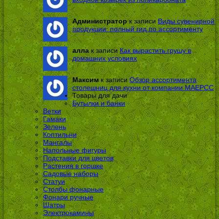
Администратор
к записи
Виды сувенирной
продукции: полный гид по ассортименту
алла
к записи
Как вырастить грушу в
домашних условиях
Максим
к записи
Обзор ассортимента
столешниц для кухни от компании МАЕРСС
Товары для дачи
Бутылки и банки
Ветки
Гамаки
Зелень
Коптильни
Мангалы
Напольные фигуры
Подставки для цветов
Растения в горшке
Садовые наборы
Статуи
Столбы фонарные
Фонари ручные
Шатры
Электрокамины