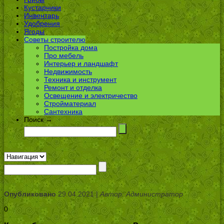
Кустарники
Инвентарь
Удобрения
Ягоды
Советы строителю
Постройка дома
Про мебель
Интерьер и ландшафт
Недвижимость
Техника и инструмент
Ремонт и отделка
Освещение и электричество
Стройматериал
Сантехника
Поиск →
Опубликовано
29.04.2021 |
Автор: Администратор
0