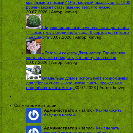
крупными и яркими? Этот медный аксессуар за 1300
рублей может стать именно тем, что нужно
30.07.2026 | Автор:
kmveg
Широколиственные вечнозеленые растения
— секрет круглогодичного сада: 8 сортов для яркого
ландшафта
30.07.2026 | Автор:
kmveg
«Розовый секрет» Дженнифер Гарнер: как
заставить тело поверить, что наступила весна
30.07.2026 | Автор:
kmveg
Владельцы домов используют воздуходувки
для уборки снега — что нужно знать, прежде чем
попробовать этот метод
30.07.2026 | Автор:
kmveg
Свежие комментарии
Администратор
к записи
Как наносить
базу для ногтей
Администратор
к записи
Как сделать
входной козырек из поликарбоната