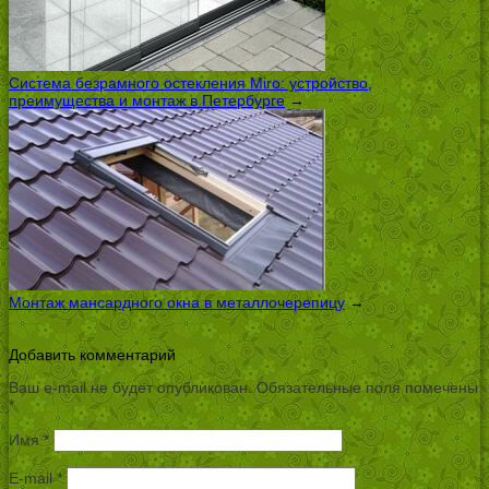
Система безрамного остекления Miro: устройство,
преимущества и монтаж в Петербурге
→
Монтаж мансардного окна в металлочерепицу
→
Добавить комментарий
Ваш e-mail не будет опубликован.
Обязательные поля помечены
*
Имя
*
E-mail
*