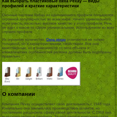
Как выбрать пластиковые окна Рехау — виды
профилей и краткие характеристики
Оконные системы Rehau из одноименного профиля пользуются
огромной популярностью во всем мире. Ничего удивительного,
если учесть, насколько высокое качество у этого профиля. Речь
не идет о каком-то одном универсальном, используемом во всех
случаях профиле.
Их огромное количество.
Окна рехау
отличаются не только
толщиной, но и характеристиками, свойствами. Все они
качественные, но в зависимости от типа объекта и
климатических особенностей региона должны быть подобраны
правильно.
О компании
Компания Рехау осуществляет свою деятельность с 1948 года.
Изначально она занималась производством шлангов, но
постепенно расширила сферу своей деятельности. С 1958 она
выпускает оконные профили. За этот период компания стала