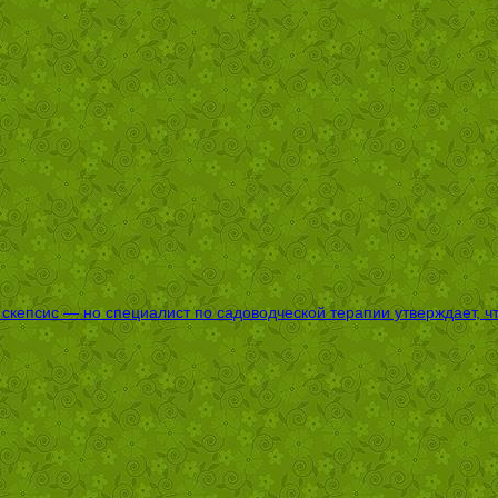
епсис — но специалист по садоводческой терапии утверждает, что