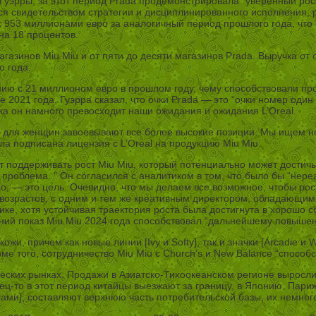
м Гуэрры, за этот период Prada продемонстрировала “уверенный р
тся свидетельством стратегии и дисциплинированного исполнения,
с 953 миллионами евро за аналогичный период прошлого года, что
на 18 процентов.
агазинов Miu Miu и от пяти до десяти магазинов Prada. Выручка от
 года.
нию с 21 миллионом евро в прошлом году, чему способствовали п
е 2021 года, Гуэрра сказал, что очки Prada — это “очки номер один и
ока он намного превосходит наши ожидания и ожидания L’Oreal.
 для женщин завоевывают все более высокие позиции. Мы ищем не 
ла подписана лицензия с L’Oreal на продукцию Miu Miu.
т поддерживать рост Miu Miu, который потенциально может достич
ая проблема. ” Он согласился с аналитиком в том, что было бы “не
, — это цель. Очевидно, что мы делаем все возможное, чтобы рос
 возрастов, с одним и тем же креативным директором, обладающим
ике, хотя устойчивая траектория роста была достигнута в хорошо 
енний показ Miu Miu 2024 года способствовал “дальнейшему повыш
и, причем как новые линии [Ivy и Softy], так и значки [Arcadie и
е того, сотрудничество Miu Miu с Church’s и New Balance “спосо
ских рынках. Продажи в Азиатско-Тихоокеанском регионе выросли 
-то в этот период китайцы выезжают за границу, в Японию, Париж,
пами], составляют верхнюю часть потребительской базы, их немног