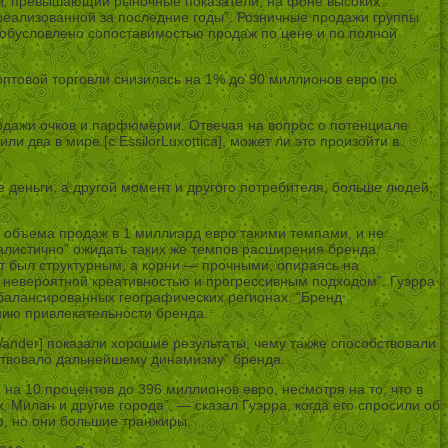
ост, превышающий рыночные показатели, на фоне высоких
 реализованной за последние годы”. Розничные продажи группы
 обусловлено сопоставимостью продаж по цене и по полной
 оптовой торговли снизилась на 1% до 90 миллионов евро по
родажи очков и парфюмерии. Отвечая на вопрос о потенциале
ли два в мире [с EssilorLuxottica], может ли это произойти в
деньги, а другой момент и другого потребителя, больше людей,
ь объема продаж в 1 миллиард евро такими темпами, и не
реалистично” ожидать таких же темпов расширения бренда.
т был структурным, а корни — прочными, опираясь на
 невероятной креативностью и прогрессивным подходом”. Гуэрра
сбалансированных географических регионах. “Бренд
ению привлекательности бренда.
 Wander] показали хорошие результаты, чему также способствовали
бствовало дальнейшему динамизму” бренда.
на 10 процентов до 396 миллионов евро, несмотря на то, что в
 Милан и другие города”, — сказал Гуэрра, когда его спросили об
о, но они большие транжиры.