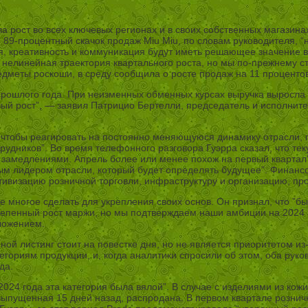
 рост во всех ключевых регионах и в своих собственных магазина
 89-процентный скачок продаж Miu Miu, по словам руководителя, “
ия, креативность и коммуникация будут иметь решающее значение в
я нелинейная траектория квартального роста, но мы по-прежнему
дметы роскоши, в среду сообщила о росте продаж на 11 процентов 
прошлого года. При неизменных обменных курсах выручка выросла 
ивый рост”, — заявил Патрицио Бертелли, председатель и исполнит
, чтобы реагировать на постоянно меняющуюся динамику отрасли, 
рудников”. Во время телефонного разговора Гуэрра сказал, что те
и замедлениями. Апрель более или менее похож на первый квартал”
ным лидером отрасли, который будет определять будущее”. Финансо
ктивизацию розничной торговли, инфраструктуру и организацию, пр
е многое сделать для укрепления своих основ. Он признал, что ”б
тепенный рост маржи, но мы подтверждаем наши амбиции на 2024 г
ложением.
йной листинг стоит на повестке дня, но не является приоритетом и
ориям продукции, и, когда аналитики спросили об этом, оба руко
да.
 2024 года эта категория была вялой”. В случае с изделиями из ко
ia, выпущенная 15 дней назад, распродана. В первом квартале роз