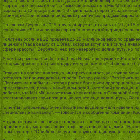
евро, а Miu Miu вырос на 89% до 233 миллионов евро. По слова
квартальных показателей”, а “высокие показатели Miu Miu являю
выросли на 12 процентов до 1,07 миллиарда евро по сравнению 
стоимости. При неизменной валюте розничные продажи выросли 
По словам Гуэрры, в 2025 году планируется открыть от 10 до 15 м
сравнению с 91 миллионом евро за аналогичный период прошлого
Роялти выросли на 22 процента до 25 миллионов евро по сравне
лицензии Prada beauty от L’Oreal, которая вступила в силу в январ
сфере красоты? Вероятно, нет, это невероятно долгий путь, но п
Ароматы развиваются быстро, Luna Rossa для мужчин и Paradoxe
которые приходят на рынок с другим уровнем цен”. В феврале бы
Отвечая на вопрос аналитика, интересующегося, как группа може
отставать от производства и спроса, Гуэрра сказал: “Это приятн
“Достижение прибыли, которая растет более чем пропорционально
представителей разных национальностей, категорий продукции и
добавил, что Miu Miu недостаточно представлен в Северной Амер
восстанавливает свои позиции, но это все еще долгий путь”. Ос
Клиенты по-прежнему очень позитивно воспринимали изделия из кож
специальные кампании”, — говорится в сообщении компании. Кром
На уровне группы розничные продажи выросли на всех географиче
прошлом году магазины вновь открылись после пандемии. “Наконец
этом кластере. “Они больше путешествуют поодиночке [а не груп