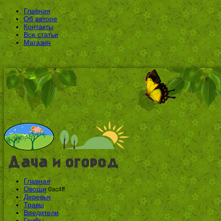
Главная
Об авторе
Контакты
Все статьи
Магазин
Главная
Овощи
0ac4ff
Деревья
Травы
Вредители
Грибы