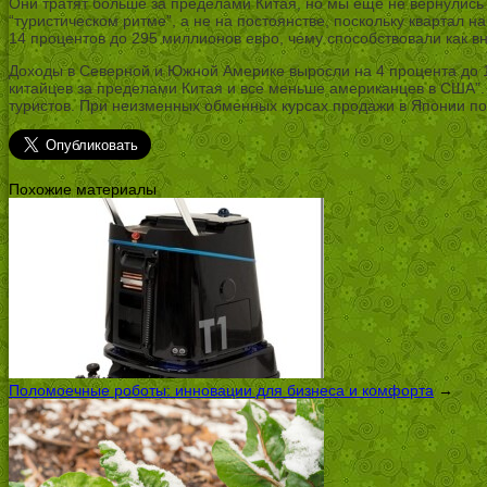
Они тратят больше за пределами Китая, но мы еще не вернулись 
“туристическом ритме”, а не на постоянстве, поскольку квартал
14 процентов до 295 миллионов евро, чему способствовали как вн
Доходы в Северной и Южной Америке выросли на 4 процента до 1
китайцев за пределами Китая и все меньше американцев в США”.
туристов. При неизменных обменных курсах продажи в Японии по
Похожие материалы
Поломоечные роботы: инновации для бизнеса и комфорта
→