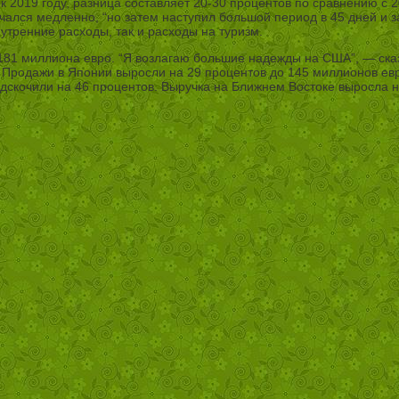
к 2019 году, разница составляет 20-30 процентов по сравнению с 2
 начался медленно, “но затем наступил большой период в 45 дней и
утренние расходы, так и расходы на туризм.
81 миллиона евро. “Я возлагаю большие надежды на США”, — сказа
 Продажи в Японии выросли на 29 процентов до 145 миллионов евр
дскочили на 46 процентов. Выручка на Ближнем Востоке выросла н