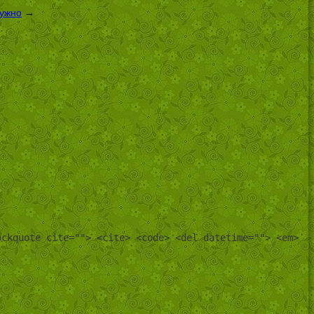
нужно
→
ockquote cite=""> <cite> <code> <del datetime=""> <em>