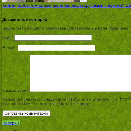
Хотите, чтобы комнатные растения росли крупными и яркими? Это
Добавить комментарий
Ваш e-mail не будет опубликован.
Обязательные поля помечены
*
Имя
*
E-mail
*
Комментарий
Можно использовать следующие
HTML
-теги и атрибуты:
<a href
<i> <q cite=""> <s> <strike> <strong>
Наверх ↑