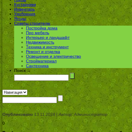
Кустарники
Инвентарь
Удобрения
Ягоды
Советы строителю
Постройка дома
Про мебель
Интерьер и ландшафт
Недвижимость
Техника и инструмент
Ремонт и отделка
Освещение и электричество
Стройматериал
Сантехника
Поиск →
Опубликовано
13.11.2024 |
Автор: Администратор
0