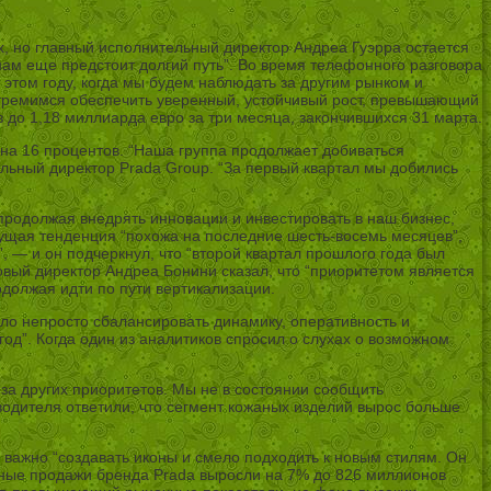
х, но главный исполнительный директор Андреа Гуэрра остается
нам еще предстоит долгий путь”. Во время телефонного разговора
 этом году, когда мы будем наблюдать за другим рынком и
 стремимся обеспечить уверенный, устойчивый рост, превышающий
до 1,18 миллиарда евро за три месяца, закончившихся 31 марта.
на 16 процентов. “Наша группа продолжает добиваться
ельный директор Prada Group. “За первый квартал мы добились
продолжая внедрять инновации и инвестировать в наш бизнес,
кущая тенденция “похожа на последние шесть-восемь месяцев”,
, — и он подчеркнул, что “второй квартал прошлого года был
вый директор Андреа Бонини сказал, что “приоритетом является
одолжая идти по пути вертикализации.
ыло непросто сбалансировать динамику, оперативность и
од”. Когда один из аналитиков спросил о слухах о возможном
з-за других приоритетов. Мы не в состоянии сообщить
водителя ответили, что сегмент кожаных изделий вырос больше
жи важно “создавать иконы и смело подходить к новым стилям. Он
ничные продажи бренда Prada выросли на 7% до 826 миллионов