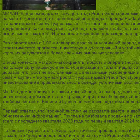
МИЛАН. В первом квартале текущего года Prada Group продолжила
на месте. Несмотря на 7-процентный рост продаж бренда Prada и
с аналитиками в среду Гуэрра сказал: “Четкость позиционирован
тенденциями. Как и ожидалось, до конца года может наблюдатьс
рыночные показатели”. Итальянская компания, производящая пре
Это сопоставимо с 1,06 миллиарда евро за аналогичный период 
стратегического прогресса, инвестируя в долгосрочный и устойч
хороших результатов в более сложных рыночных условиях.
В этом контексте мы должны сохранять гибкость и оперативность
используя силу нашей усиленной организации и талант наших сот
добавив, что “рост не постоянный, а с внезапными ускорениями 
самым крупным по темпам роста”. Гуэрра назвал Prada “культур
инвестирование в привлекательность бренда, устойчивый рост, а
Miu Miu демонстрирует исключительный рост, и нам предстоит ещ
инвестиции, чтобы занять долю рынка и при этом обеспечить пос
тройном листинге, Бонини и Гуэрра посмеялись над этим предпо
Первый ответил, что “тройной листинг не рассматривается, а дво
обновленную информацию”. Группа не разбивала продажи по катег
всего с последнего квартала 2023 года по первый квартал 2024 го
По словам Гуэрры, это “в мире, где в течение прошлого года и до
сказал, что “популярность есть” и что новая сумка Prada Galler