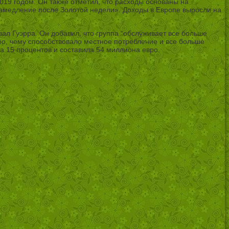
019 годом. Он также отметил, что расходы основаны на
 замедление после Золотой недели». Доходы в Европе выросли на
л Гуэрра. Он добавил, что группа “обслуживает все больше
о, чему способствовало местное потребление и все больше
а 15 процентов и составила 54 миллиона евро.