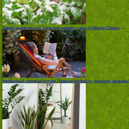
Хватит ждать весны! Трюк для зимнего сада от Марты Стюарт
→
Необычный садовый ритуал Памелы Андерсон поначалу вызывал ск