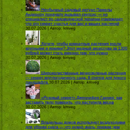
Необычный садовый ритуал Памелы
Андерсон поначалу вызывал скепсис — но
специалист по садоводческой терапии утверждает,
что это секрет счастья для вас и ваших растений
30.07.2026 | Автор:
kmveg
Хотите, чтобы комнатные растения росли
крупными и яркими? Этот медный аксессуар за 1300
рублей может стать именно тем, что нужно
30.07.2026 | Автор:
kmveg
Широколиственные вечнозеленые растения
— секрет круглогодичного сада: 8 сортов для яркого
ландшафта
30.07.2026 | Автор:
kmveg
«Розовый секрет» Дженнифер Гарнер: как
заставить тело поверить, что наступила весна
30.07.2026 | Автор:
kmveg
Владельцы домов используют воздуходувки
для уборки снега — что нужно знать, прежде чем