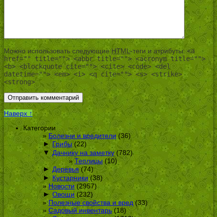
Можно использовать следующие
HTML
-теги и атрибуты:
<a
href="" title=""> <abbr title=""> <acronym title="">
<b> <blockquote cite=""> <cite> <code> <del
datetime=""> <em> <i> <q cite=""> <s> <strike>
<strong>
Наверх ↑
Категории
Болезни и вредители
(36)
►
Грибы
(22)
▼
Дачнику на заметку
(782)
Теплицы
(10)
►
Деревья
(74)
►
Кустарники
(38)
Новости
(2957)
►
Овощи
(232)
Полезные свойства и вред
(33)
Садовый инвентарь
(18)