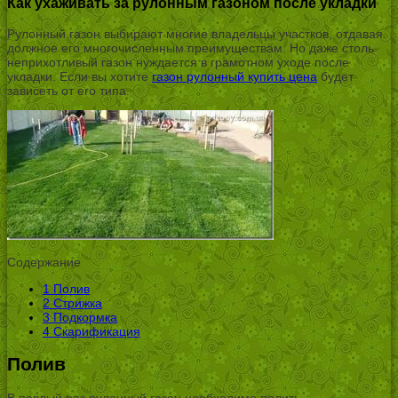
Как ухаживать за рулонным газоном после укладки
Рулонный газон выбирают многие владельцы участков, отдавая
должное его многочисленным преимуществам. Но даже столь
неприхотливый газон нуждается в грамотном уходе после
укладки. Если вы хотите
газон рулонный купить цена
будет
зависеть от его типа.
Содержание
1
Полив
2
Стрижка
3
Подкормка
4
Скарификация
Полив
В первый раз рулонный газон необходимо полить