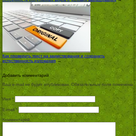
Как проверить текст на заимствования и сохранить
естественность изложения
→
Добавить комментарий
Ваш e-mail не будет опубликован.
Обязательные поля помечены
*
Имя
*
E-mail
*
Комментарий