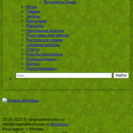
Бутылки и банки
Ветки
Гамаки
Зелень
Коптильни
Мангалы
Напольные фигуры
Подставки для цветов
Растения в горшке
Садовые наборы
Статуи
Столбы фонарные
Фонари ручные
Шатры
Электрокамины
2014-2020 © Vegetableshome.ru
info@vegetableshome.ru
Контакты
Наш адрес: г. Москва,