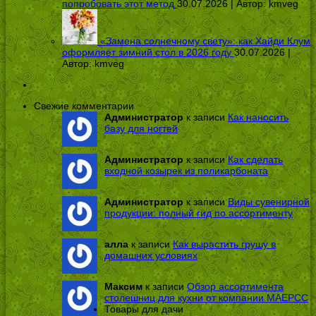
попробовать этот метод
30.07.2026 | Автор:
kmveg
«Замена солнечному свету»: как Хайди Клум
оформляет зимний стол в 2026 году
30.07.2026 |
Автор:
kmveg
Свежие комментарии
Администратор
к записи
Как наносить
базу для ногтей
Администратор
к записи
Как сделать
входной козырек из поликарбоната
Администратор
к записи
Виды сувенирной
продукции: полный гид по ассортименту
алла
к записи
Как вырастить грушу в
домашних условиях
Максим
к записи
Обзор ассортимента
столешниц для кухни от компании МАЕРСС
Товары для дачи