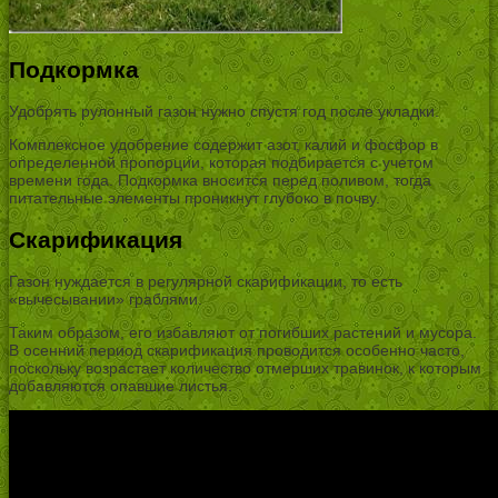
Подкормка
Удобрять рулонный газон нужно спустя год после укладки.
Комплексное удобрение содержит азот, калий и фосфор в
определенной пропорции, которая подбирается с учетом
времени года. Подкормка вносится перед поливом, тогда
питательные элементы проникнут глубоко в почву.
Скарификация
Газон нуждается в регулярной скарификации, то есть
«вычесывании» граблями.
Таким образом, его избавляют от погибших растений и мусора.
В осенний период скарификация проводится особенно часто,
поскольку возрастает количество отмерших травинок, к которым
добавляются опавшие листья.