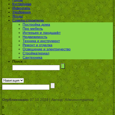
Кустарники
Инвентарь
Удобрения
Ягоды
Советы строителю
Постройка дома
Про мебель
Интерьер и ландшафт
Недвижимость
Техника и инструмент
Ремонт и отделка
Освещение и электричество
Стройматериал
Сантехника
Поиск →
Опубликовано
07.10.2024 |
Автор: Администратор
0