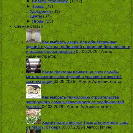
►
Советы строителю
(1712)
►
Травы
(78)
Удобрения
(33)
Цветы
(37)
►
Ягоды
(25)
Свежие статьи
Как выбрать двери для общественных
зданий с учётом требований пожарной безопасности
и высокой проходимости
05.08.2026 | Автор:
Администратор
Какие факторы влияют на срок службы
металлических конструкций в условиях открытой
эксплуатации
02.08.2026 | Автор:
Администратор
Как выбрать технологию строительства
загородного дома в зависимости от особенностей
участка
02.08.2026 | Автор:
Администратор
Хватит ждать весны! Трюк для зимнего сада
от Марты Стюарт
30.07.2026 | Автор:
kmveg