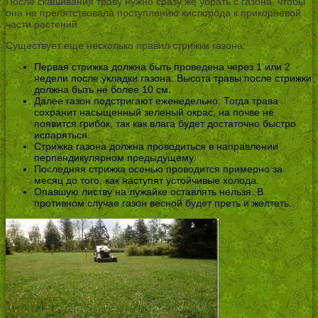
После скашивания траву нужно сразу же убрать с газона, чтобы
она не препятствовала поступлению кислорода к прикорневой
части растений.
Существует еще несколько правил стрижки газона:
Первая стрижка должна быть проведена через 1 или 2
недели после укладки газона. Высота травы после стрижки
должна быть не более 10 см.
Далее газон подстригают еженедельно. Тогда трава
сохранит насыщенный зеленый окрас, на почве не
появится грибок, так как влага будет достаточно быстро
испаряться.
Стрижка газона должна проводиться в направлении
перпендикулярном предыдущему.
Последняя стрижка осенью проводится примерно за
месяц до того, как наступят устойчивые холода.
Опавшую листву на лужайке оставлять нельзя. В
противном случае газон весной будет преть и желтеть.