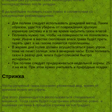
непосредственно после укладки.
В дальнейшем поливать газон нужно в соответствии со
следующими рекомендациями:
Для полива следует использовать дождевой метод. Таким
образом, удастся уберечь от повреждения хрупкую
корневую систему и в то же время насытить газон влагой.
Поливать нужно так, чтобы на поверхности не появлялись
лужи. Иначе в местах скопления влаги трава будет преть,
терять цвет, а на газоне появятся проплешины.
В жаркие дни полив должен осуществляться рано утром,
пока не печет солнце, или в вечерние часы. Если поливать
газон в разгар дня, влага будет слишком быстро
испаряться.
При поливе следует придерживаться недельной нормы: 25
л на кв.м. При этом нужно учитывать и природные осадки.
Стрижка
Чтобы рулонный газон сохранял ухоженный вид, время от
времени нужно его стричь.
Для этого рекомендуется воспользоваться специальной
машиной. Тогда газон будет подстрижен абсолютно ровно, и
корневая система в процессе стрижки не пострадает.