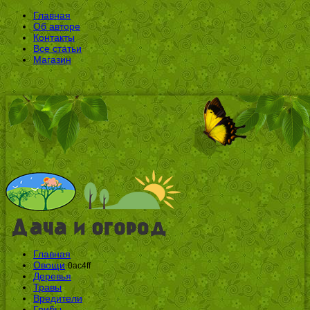
Главная
Об авторе
Контакты
Все статьи
Магазин
Главная
Овощи
0ac4ff
Деревья
Травы
Вредители
Грибы