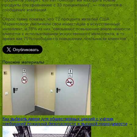
продукты (по сравнению с 33 процентами)”, — говорится в
сообщении компании.
Опрос также показал, что 72 процента жителей США
Маркетологи увеличили свои инвестиции в искусственный
интеллект, и 78% из них “связывают повышение вовлеченности
клиентов с использованием искусственного интеллекта, в то
время как 75% сообщают о повышении лояльности клиентов”.
Похожие материалы
Как выбрать двери для общественных зданий с учётом
требований пожарной безопасности и высокой проходимости
→