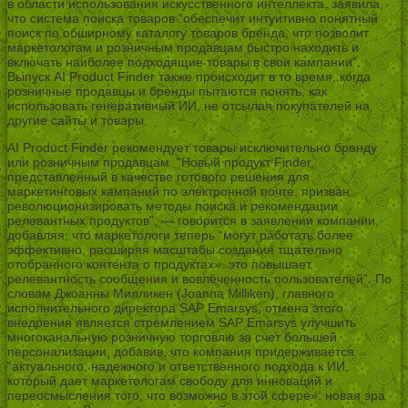
в области использования искусственного интеллекта, заявила,
что система поиска товаров “обеспечит интуитивно понятный
поиск по обширному каталогу товаров бренда, что позволит
маркетологам и розничным продавцам быстро находить и
включать наиболее подходящие товары в свои кампании”.
Выпуск AI Product Finder также происходит в то время, когда
розничные продавцы и бренды пытаются понять, как
использовать генеративный ИИ, не отсылая покупателей на
другие сайты и товары.
AI Product Finder рекомендует товары исключительно бренду
или розничным продавцам. “Новый продукт Finder,
представленный в качестве готового решения для
маркетинговых кампаний по электронной почте, призван
революционизировать методы поиска и рекомендации
релевантных продуктов”, — говорится в заявлении компании,
добавляя, что маркетологи теперь “могут работать более
эффективно, расширяя масштабы создания тщательно
отобранного контента о продуктах». это повышает
релевантность сообщения и вовлеченность пользователей”. По
словам Джоанны Милликен (Joanna Milliken), главного
исполнительного директора SAP Emarsys, отмена этого
внедрения является стремлением SAP Emarsys улучшить
многоканальную розничную торговлю за счет большей
персонализации, добавив, что компания придерживается
“актуального, надежного и ответственного подхода к ИИ,
который дает маркетологам свободу для инноваций и
переосмысления того, что возможно в этой сфере». новая эра