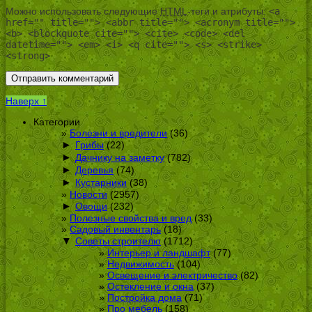
Можно использовать следующие
HTML
-теги и атрибуты:
<a
href="" title=""> <abbr title=""> <acronym title="">
<b> <blockquote cite=""> <cite> <code> <del
datetime=""> <em> <i> <q cite=""> <s> <strike>
<strong>
Наверх ↑
Категории
Болезни и вредители
(36)
►
Грибы
(22)
►
Дачнику на заметку
(782)
►
Деревья
(74)
►
Кустарники
(38)
Новости
(2957)
►
Овощи
(232)
Полезные свойства и вред
(33)
Садовый инвентарь
(18)
▼
Советы строителю
(1712)
Интерьер и ландшафт
(77)
Недвижимость
(104)
Освещение и электричество
(82)
Остекление и окна
(37)
Постройка дома
(71)
Про мебель
(158)