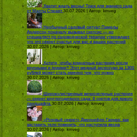
Хватит ждать весны! Трюк для зимнего сада
от Марты Стюарт
30.07.2026 | Автор:
kmveg
Необычный садовый ритуал Памелы
Андерсон поначалу вызывал скепсис — но
специалист по садоводческой терапии утверждает,
что это секрет счастья для вас и ваших растений
30.07.2026 | Автор:
kmveg
Хотите, чтобы комнатные растения росли
крупными и яркими? Этот медный аксессуар за 1300
рублей может стать именно тем, что нужно
30.07.2026 | Автор:
kmveg
Широколиственные вечнозеленые растения
— секрет круглогодичного сада: 8 сортов для яркого
ландшафта
30.07.2026 | Автор:
kmveg
«Розовый секрет» Дженнифер Гарнер: как
заставить тело поверить, что наступила весна
30.07.2026 | Автор:
kmveg