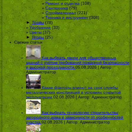
Ремонт и отделка
(108)
Сантехника
(79)
Стройматериал
(221)
Техника и инструмент
(308)
►
Травы
(78)
Удобрения
(33)
Цветы
(37)
►
Ягоды
(25)
Свежие статьи
Как выбрать двери для общественных
зданий с учётом требований пожарной безопасности
и высокой проходимости
05.08.2026 | Автор:
Администратор
Какие факторы влияют на срок службы
металлических конструкций в условиях открытой
эксплуатации
02.08.2026 | Автор:
Администратор
Как выбрать технологию строительства
загородного дома в зависимости от особенностей
участка
02.08.2026 | Автор:
Администратор