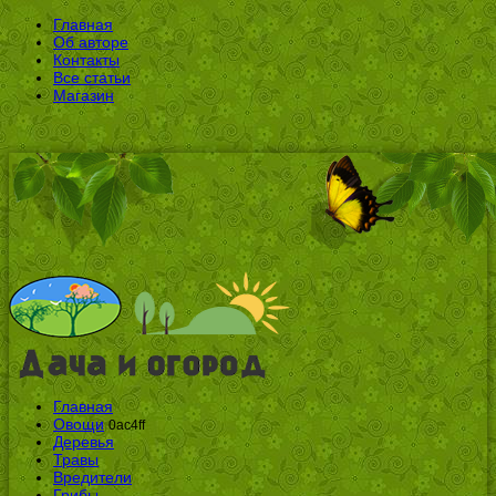
Главная
Об авторе
Контакты
Все статьи
Магазин
Главная
Овощи
0ac4ff
Деревья
Травы
Вредители
Грибы