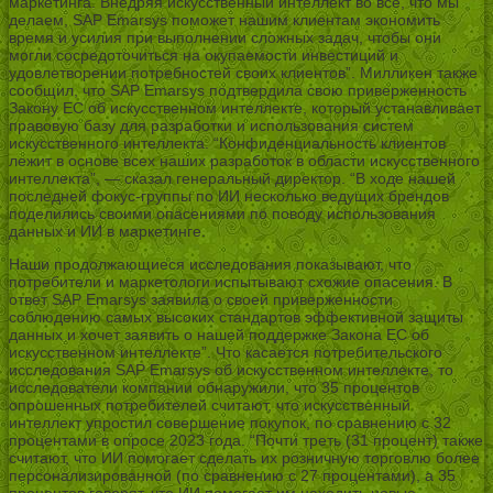
маркетинга. Внедряя искусственный интеллект во все, что мы
делаем, SAP Emarsys поможет нашим клиентам экономить
время и усилия при выполнении сложных задач, чтобы они
могли сосредоточиться на окупаемости инвестиций и
удовлетворении потребностей своих клиентов”. Милликен также
сообщил, что SAP Emarsys подтвердила свою приверженность
Закону ЕС об искусственном интеллекте, который устанавливает
правовую базу для разработки и использования систем
искусственного интеллекта. “Конфиденциальность клиентов
лежит в основе всех наших разработок в области искусственного
интеллекта”, — сказал генеральный директор. “В ходе нашей
последней фокус-группы по ИИ несколько ведущих брендов
поделились своими опасениями по поводу использования
данных и ИИ в маркетинге.
Наши продолжающиеся исследования показывают, что
потребители и маркетологи испытывают схожие опасения. В
ответ SAP Emarsys заявила о своей приверженности
соблюдению самых высоких стандартов эффективной защиты
данных и хочет заявить о нашей поддержке Закона ЕС об
искусственном интеллекте”. Что касается потребительского
исследования SAP Emarsys об искусственном интеллекте, то
исследователи компании обнаружили, что 35 процентов
опрошенных потребителей считают, что искусственный
интеллект упростил совершение покупок, по сравнению с 32
процентами в опросе 2023 года. “Почти треть (31 процент) также
считают, что ИИ помогает сделать их розничную торговлю более
персонализированной (по сравнению с 27 процентами), а 35
процентов говорят, что ИИ помогает им находить новые