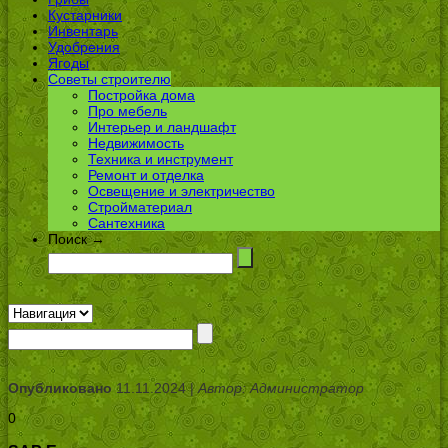
Кустарники
Инвентарь
Удобрения
Ягоды
Советы строителю
Постройка дома
Про мебель
Интерьер и ландшафт
Недвижимость
Техника и инструмент
Ремонт и отделка
Освещение и электричество
Стройматериал
Сантехника
Поиск →
Опубликовано
11.11.2024 |
Автор: Администратор
0