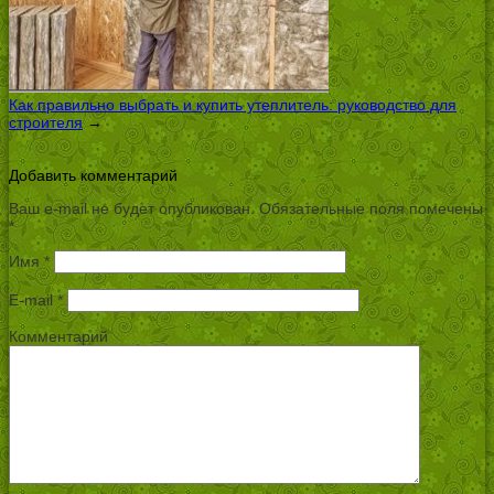
Как правильно выбрать и купить утеплитель: руководство для
строителя
→
Добавить комментарий
Ваш e-mail не будет опубликован.
Обязательные поля помечены
*
Имя
*
E-mail
*
Комментарий