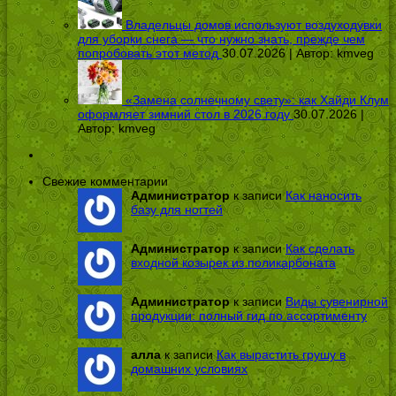
Владельцы домов используют воздуходувки
для уборки снега — что нужно знать, прежде чем
попробовать этот метод
30.07.2026 | Автор:
kmveg
«Замена солнечному свету»: как Хайди Клум
оформляет зимний стол в 2026 году
30.07.2026 |
Автор:
kmveg
Свежие комментарии
Администратор
к записи
Как наносить
базу для ногтей
Администратор
к записи
Как сделать
входной козырек из поликарбоната
Администратор
к записи
Виды сувенирной
продукции: полный гид по ассортименту
алла
к записи
Как вырастить грушу в
домашних условиях