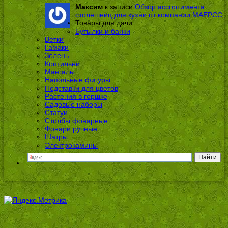
Максим
к записи
Обзор ассортимента
столешниц для кухни от компании МАЕРСС
Товары для дачи
Бутылки и банки
Ветки
Гамаки
Зелень
Коптильни
Мангалы
Напольные фигуры
Подставки для цветов
Растения в горшке
Садовые наборы
Статуи
Столбы фонарные
Фонари ручные
Шатры
Электрокамины