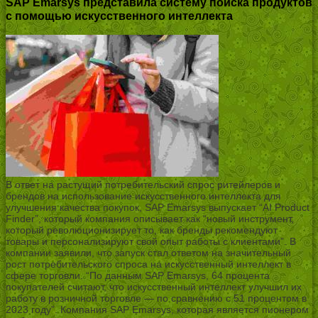
SAP Emarsys представила систему поиска продуктов
с помощью искусственного интеллекта
В ответ на растущий потребительский спрос ритейлеров и
брендов на использование искусственного интеллекта для
улучшения качества покупок, SAP Emarsys выпускает “AI Product
Finder”, который компания описывает как “новый инструмент,
который революционизирует то, как бренды рекомендуют
товары и персонализируют свой опыт работы с клиентами”. В
компании заявили, что запуск стал ответом на значительный
рост потребительского спроса на искусственный интеллект в
сфере торговли. “По данным SAP Emarsys, 64 процента
покупателей считают, что искусственный интеллект улучшил их
работу в розничной торговле — по сравнению с 51 процентом в
2023 году”. Компания SAP Emarsys, которая является пионером