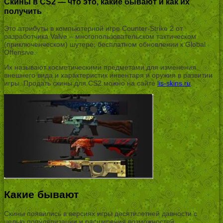
Скины в CS2 — что это, какие бывают и как их
получить
Это атрибуты в компьютерной игре Counter-Strike 2 от
разработчика Valve – многопользовательском тактическом
(приключенческом) шутере, бесплатном обновлении к Global
Offensive.
Их называют косметическими предметами для изменения
внешнего вида и характеристик инвентаря и оружия в развитии
игры. Продать скины для CS2 можно на сайте
lis-skins.ru
.
Какие бывают
Скины появились в версиях игры десятилетней давности с
целью популяризации и расширения возможностей.