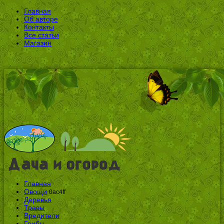
Главная
Об авторе
Контакты
Все статьи
Магазин
Главная
Овощи
0ac4ff
Деревья
Травы
Вредители
Грибы