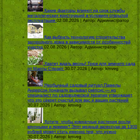
Какие факторы влияют на срок службы
металлических конструкций в условиях открытой
эксплуатации
02.08.2026 | Автор:
Администратор
Как выбрать технологию строительства
загородного дома в зависимости от особенностей
участка
02.08.2026 | Автор:
Администратор
Хватит ждать весны! Трюк для зимнего сада
от Марты Стюарт
30.07.2026 | Автор:
kmveg
Необычный садовый ритуал Памелы
Андерсон поначалу вызывал скепсис — но
специалист по садоводческой терапии утверждает,
что это секрет счастья для вас и ваших растений
30.07.2026 | Автор:
kmveg
Хотите, чтобы комнатные растения росли
крупными и яркими? Этот медный аксессуар за 1300
рублей может стать именно тем, что нужно
30.07.2026 | Автор:
kmveg