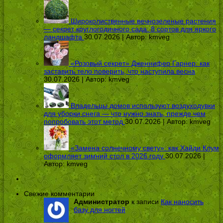
Широколиственные вечнозеленые растения
— секрет круглогодичного сада: 8 сортов для яркого
ландшафта
30.07.2026 | Автор:
kmveg
«Розовый секрет» Дженнифер Гарнер: как
заставить тело поверить, что наступила весна
30.07.2026 | Автор:
kmveg
Владельцы домов используют воздуходувки
для уборки снега — что нужно знать, прежде чем
попробовать этот метод
30.07.2026 | Автор:
kmveg
«Замена солнечному свету»: как Хайди Клум
оформляет зимний стол в 2026 году
30.07.2026 |
Автор:
kmveg
Свежие комментарии
Администратор
к записи
Как наносить
базу для ногтей