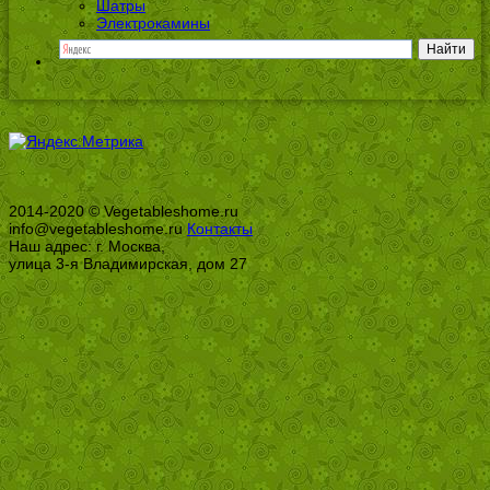
Шатры
Электрокамины
2014-2020 © Vegetableshome.ru
info@vegetableshome.ru
Контакты
Наш адрес: г. Москва,
улица 3-я Владимирская, дом 27