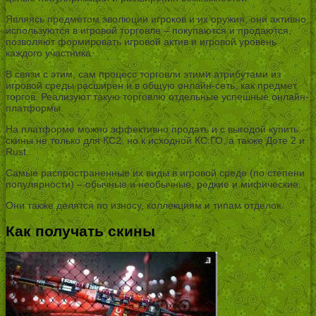
Являясь предметом эволюции игроков и их оружия, они активно
используются в игровой торговле – покупаются и продаются,
позволяют формировать игровой актив и игровой уровень
каждого участника.
В связи с этим, сам процесс торговли этими атрибутами из
игровой среды расширен и в общую онлайн-сеть, как предмет
торгов. Реализуют такую торговлю отдельные успешные онлайн-
платформы.
На платформе можно эффективно продать и с выгодой купить
скины не только для КС2, но к исходной КС:ГО, а также Доте 2 и
Rust.
Самые распространенные их виды в игровой среде (по степени
популярности) – обычные и необычные, редкие и мифические.
Они также делятся по износу, коллекциям и типам отделок.
Как получать скины