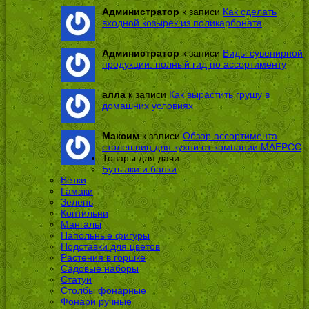
Администратор
к записи
Как сделать
входной козырек из поликарбоната
Администратор
к записи
Виды сувенирной
продукции: полный гид по ассортименту
алла
к записи
Как вырастить грушу в
домашних условиях
Максим
к записи
Обзор ассортимента
столешниц для кухни от компании МАЕРСС
Товары для дачи
Бутылки и банки
Ветки
Гамаки
Зелень
Коптильни
Мангалы
Напольные фигуры
Подставки для цветов
Растения в горшке
Садовые наборы
Статуи
Столбы фонарные
Фонари ручные