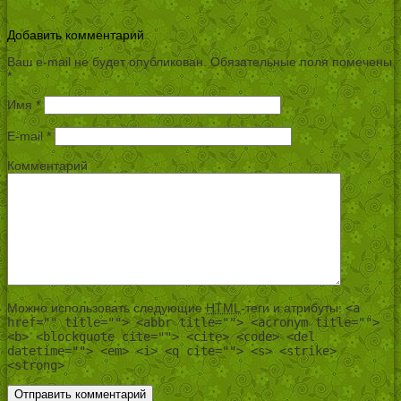
Добавить комментарий
Ваш e-mail не будет опубликован.
Обязательные поля помечены
*
Имя
*
E-mail
*
Комментарий
Можно использовать следующие
HTML
-теги и атрибуты:
<a
href="" title=""> <abbr title=""> <acronym title="">
<b> <blockquote cite=""> <cite> <code> <del
datetime=""> <em> <i> <q cite=""> <s> <strike>
<strong>