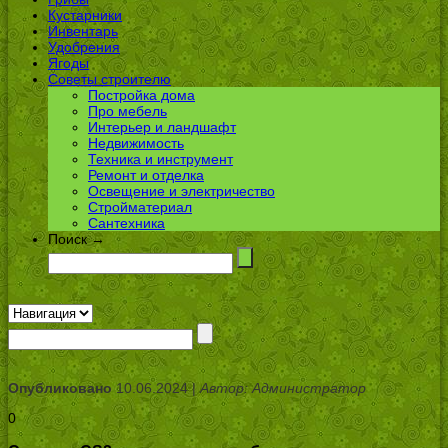
Кустарники
Инвентарь
Удобрения
Ягоды
Советы строителю
Постройка дома
Про мебель
Интерьер и ландшафт
Недвижимость
Техника и инструмент
Ремонт и отделка
Освещение и электричество
Стройматериал
Сантехника
Поиск →
Опубликовано
10.06.2024 |
Автор: Администратор
0