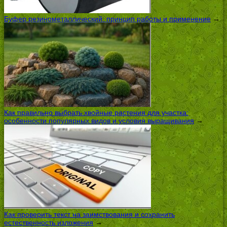
Буфер резинометаллический: принцип работы и применение
→
Как правильно выбрать хвойные растения для участка:
особенности популярных видов и условия выращивания
→
Как проверить текст на заимствования и сохранить
естественность изложения
→