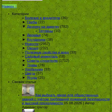
Наверх ↑
Категории
Болезни и вредители
(36)
►
Грибы
(22)
▼
Дачнику на заметку
(782)
Теплицы
(10)
►
Деревья
(74)
►
Кустарники
(38)
Новости
(2957)
►
Овощи
(232)
Полезные свойства и вред
(33)
Садовый инвентарь
(18)
►
Советы строителю
(1712)
►
Травы
(78)
Удобрения
(33)
Цветы
(37)
►
Ягоды
(25)
Свежие статьи
Как выбрать двери для общественных
зданий с учётом требований пожарной безопасности
и высокой проходимости
05.08.2026 | Автор:
Администратор