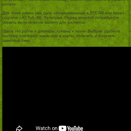
оплате.
Для этого нужно уже быть авторизованным в STEAM или через
соцсети – Ю Туб, ВК, Телеграм. Перед оплатой потребуется
указать желательную валюту для расчетов.
Здесь это рубли и доллары, гривны и тенге. Выбрав удобную
систему платежей, кошельки и карты, оплатить и получить
заветный скин.