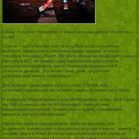
Скины получают бесплатно в еженедельных дропах из игровых
пулов.
Платно – при открытии кейсов в лутбоксах со случайным
выбором, обменами и покупками среди игроков, и через
торговую площадку Steam. Не тратя время на продолжительные
баталии в КС2, их можно сразу приобрести (как потом и
продать) на платформе, где их стоимость выражается в
реальных деньгах. Это может быть даже предметом
долгосрочных малых инвестиций.
Для покупки нужно войти просто через STEAM, или
аутентифицироваться как человеку через проверку на робота.
И выбирать понравившиеся или необходимые скины. Они почти
на 150 страницах, около 60 на каждой. Каждый скин
представлен картинкой, стоимостью и кодом, с указанием
времени доступа или доставки.
Упростить задачу поиска можно, включив фильтры для
выделения только нужных предметов по раритетности , износу и
холдам, фазе и Float. Если не нужна консультация, которую
предоставит техническая помощь, можно переходить в корзину к