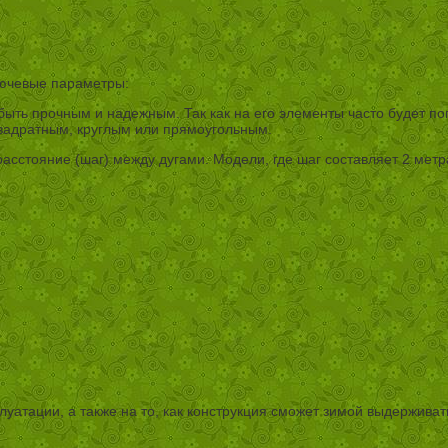
лючевые параметры:
 быть прочным и надежным. Так как на его элементы часто будет 
 квадратным, круглым или прямоугольным.
асстояние (шаг) между дугами. Модели, где шаг составляет 2 мет
плуатации, а также на то, как конструкция сможет зимой выдерживат