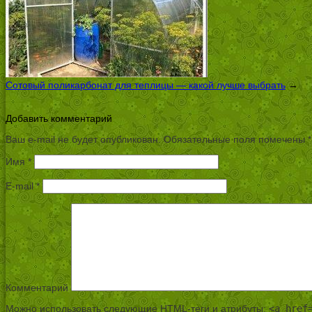
Сотовый поликарбонат для теплицы — какой лучше выбрать
→
Добавить комментарий
Ваш e-mail не будет опубликован.
Обязательные поля помечены
*
Имя
*
E-mail
*
Комментарий
Можно использовать следующие
HTML
-теги и атрибуты:
<a href