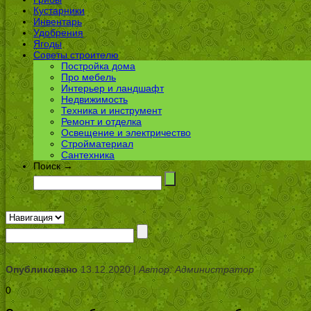
Кустарники
Инвентарь
Удобрения
Ягоды
Советы строителю
Постройка дома
Про мебель
Интерьер и ландшафт
Недвижимость
Техника и инструмент
Ремонт и отделка
Освещение и электричество
Стройматериал
Сантехника
Поиск →
Опубликовано
13.12.2020 |
Автор: Администратор
0