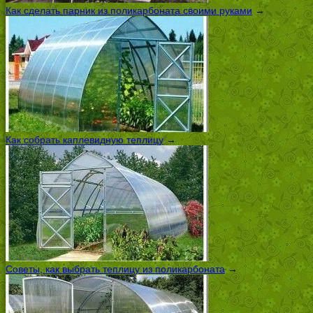
Как сделать парник из поликарбоната своими руками
→
Как собрать каплевидную теплицу
→
Советы, как выбрать теплицу из поликарбоната
→