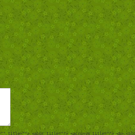
="" title=""> <abbr title=""> <acronym title=""> <b> <bl