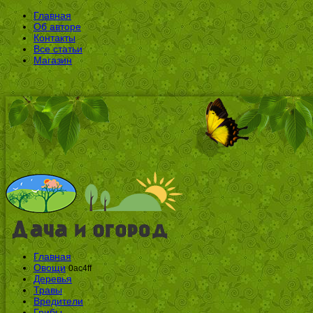
Главная
Об авторе
Контакты
Все статьи
Магазин
Главная
Овощи
0ac4ff
Деревья
Травы
Вредители
Грибы