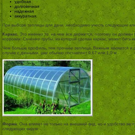
удобная
долговечная
надежная
аккуратная
При выборе теплицы для дачи, необходимо учесть следующие к
Каркас.
Это именно то, на чем все держится, поэтому он должен
коррозии. Сечение трубы, из которой сделан каркас, может бить
Чем больше профиль, тем прочнее теплица. Важным является и р
случае с дачными, шаг обычно составляет 0,67 или 1,0 м.
Форма
. Она влияет не только на внешний вид, но и удобство экс
следующих видов: