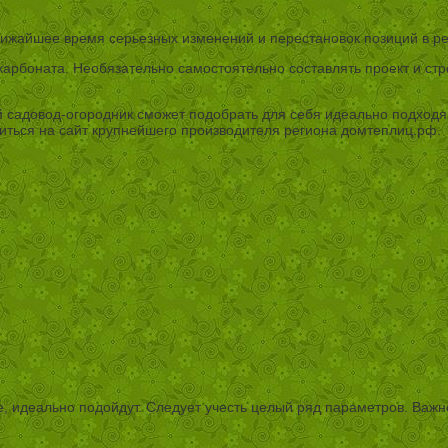
ближайшее время серьезных изменений и перестановок позиций в ре
икарбоната. Необязательно самостоятельно составлять проект и ст
 садовод-огородник сможет подобрать для себя идеально подходя
титься на сайт крупнейшего производителя региона домтеплиц.рф.
 идеально подойдут. Следует учесть целый ряд параметров. Важно