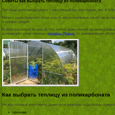
Советы как выбрать теплицу из поликарбоната
Теплицы из поликарбоната – настоящий хит последних лет. И в 
Ничего удивительного, если учесть все уникальные свойства пол
и конфигураций.
Выбор настолько большой, что любой даже самый привередливый
интересуют качественные
теплицы Рязань
, то рекомендуем обра
Как выбрать теплицу из поликарбоната
Не все готовые комплекты, даже если размеры подобраны нужные,
прочная