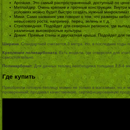
Арочная. Это самый распространенный, доступный по цене 
Митлайдер. Очень крепкие и прочные конструкции. Внутри 
условиях можно будет быстро создать нужный микроклимат.
Мини. Само название уже говорит о том, что размеры небо
невысокого роста, например, перец, зелень и т. д.
Стреловидная. Подойдет для северных регионов, где выпада
различные высокорослые культуры.
Домик. Прямые стены и двускатная крыша. Подойдет для тех
Ширина
. Стандартной считается 3 метра. Но, в последние годы 
Крепление поликарбоната
. Есть модели, где отверстия для это
самостоятельно.
Поликарбонат
. Для дачных теплиц необходима толщина 3,8-4 мм
Где купить
Приобрести готовую теплицу можно не только в магазинах, но и 
проверенный, продавал качественную, сертифицированную прод