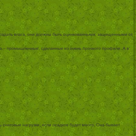
попадать влага, они должны быть оцинкованными, защищенными от
ра – промышленные, сделанные из очень прочного профиля. А в
ь снеговые нагрузки, если осадков будет много. Она бывает