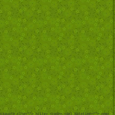
ockquote cite=""> <cite> <code> <del datetime=""> <em>