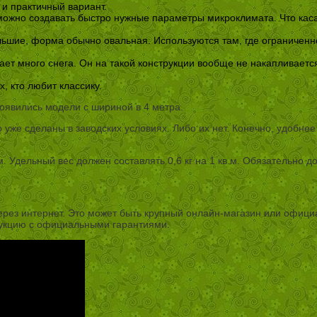
и практичный вариант.
можно создавать быстро нужные параметры микроклимата. Что касае
льшие, форма обычно овальная. Используются там, где ограниченн
ет много снега. Он на такой конструкции вообще не накапливается
, кто любит классику.
появились модели с шириной в 4 метра.
го уже сделаны в заводских условиях. Либо их нет. Конечно, удобнее
. Удельный вес должен составлять 0,6 кг на 1 кв.м. Обязательно д
через интернет. Это может быть крупный онлайн-магазин или офици
укцию с официальными гарантиями.