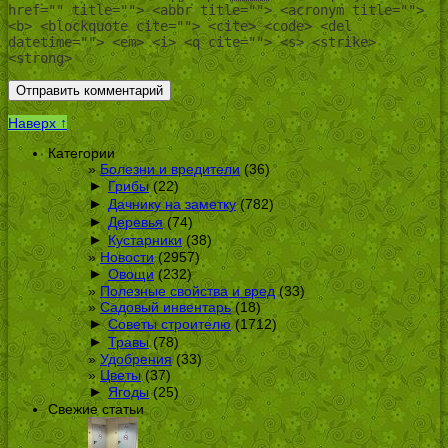
href="" title=""> <abbr title=""> <acronym title="">
<b> <blockquote cite=""> <cite> <code> <del
datetime=""> <em> <i> <q cite=""> <s> <strike>
<strong>
Наверх ↑
Категории
Болезни и вредители
(36)
►
Грибы
(22)
►
Дачнику на заметку
(782)
►
Деревья
(74)
►
Кустарники
(38)
Новости
(2957)
►
Овощи
(232)
Полезные свойства и вред
(33)
Садовый инвентарь
(18)
►
Советы строителю
(1712)
►
Травы
(78)
Удобрения
(33)
Цветы
(37)
►
Ягоды
(25)
Свежие статьи