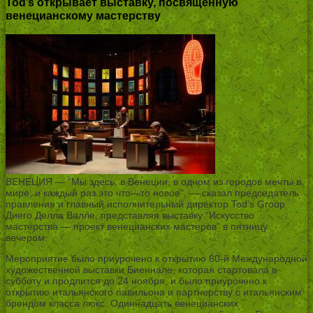
Tod’s открывает выставку, посвященную
венецианскому мастерству
ВЕНЕЦИЯ — “Мы здесь, в Венеции, в одном из городов мечты в
мире, и каждый раз это что—то новое”, — сказал председатель
правления и главный исполнительный директор Tod’s Group
Диего Делла Валле, представляя выставку “Искусство
мастерства — проект венецианских мастеров” в пятницу
вечером.
Мероприятие было приурочено к открытию 60-й Международной
художественной выставки Биеннале, которая стартовала в
субботу и продлится до 24 ноября, и было приурочено к
открытию итальянского павильона и партнерству с итальянским
брендом класса люкс. Одиннадцать венецианских