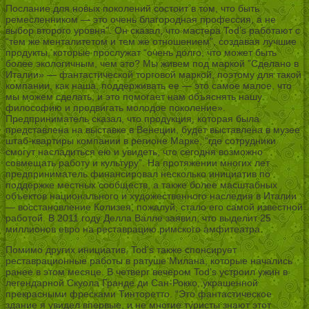
Послание для новых поколений состоит в том, что быть
ремесленником — это очень благородная профессия, а не
выбор второго уровня”. Он сказал, что мастера Tod’s работают с
“тем же менталитетом и тем же отношением”, создавая лучшие
продукты, которые прослужат “очень долго, что может быть
более экологичным, чем это? Мы живем под маркой ”Сделано в
Италии» — фантастической торговой маркой, поэтому для такой
компании, как наша, поддерживать ее — это самое малое, что
мы можем сделать, и это помогает нам объяснять нашу
философию и продвигать молодое поколение».
Предприниматель сказал, что продукция, которая была
представлена на выставке в Венеции, будет выставлена в музее
штаб-квартиры компании в регионе Марке, “где сотрудники
смогут насладиться ею и увидеть, что сегодня возможно
совмещать работу и культуру”. На протяжении многих лет
предприниматель финансировал несколько инициатив по
поддержке местных сообществ, а также более масштабных
объектов национального и художественного наследия в Италии
— восстановление Колизея, пожалуй, стало его самой известной
работой. В 2011 году Делла Валле заявил, что выделит 25
миллионов евро на реставрацию римского амфитеатра.
Помимо других инициатив, Tod’s также спонсирует
реставрационные работы в ратуше Милана, которые начались
ранее в этом месяце. В четверг вечером Tod’s устроил ужин в
легендарной Скуола Гранде ди Сан-Рокко, украшенной
прекрасными фресками Тинторетто. “Это фантастическое
здание я увидел впервые, и не многие туристы знают этот