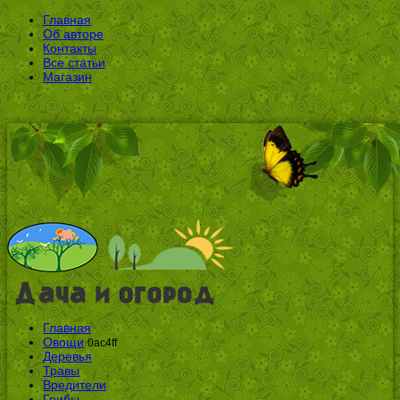
Главная
Об авторе
Контакты
Все статьи
Магазин
Главная
Овощи
0ac4ff
Деревья
Травы
Вредители
Грибы