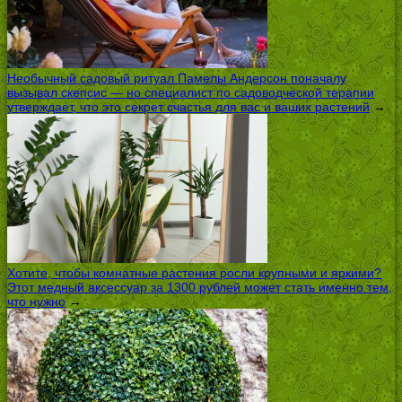
Необычный садовый ритуал Памелы Андерсон поначалу
вызывал скепсис — но специалист по садоводческой терапии
утверждает, что это секрет счастья для вас и ваших растений
→
Хотите, чтобы комнатные растения росли крупными и яркими?
Этот медный аксессуар за 1300 рублей может стать именно тем,
что нужно
→