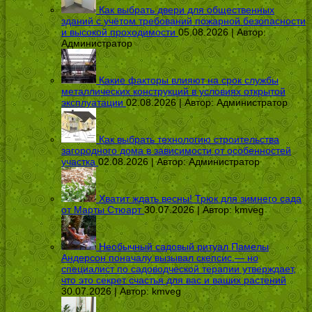
Как выбрать двери для общественных
зданий с учётом требований пожарной безопасности
и высокой проходимости
05.08.2026 | Автор:
Администратор
Какие факторы влияют на срок службы
металлических конструкций в условиях открытой
эксплуатации
02.08.2026 | Автор:
Администратор
Как выбрать технологию строительства
загородного дома в зависимости от особенностей
участка
02.08.2026 | Автор:
Администратор
Хватит ждать весны! Трюк для зимнего сада
от Марты Стюарт
30.07.2026 | Автор:
kmveg
Необычный садовый ритуал Памелы
Андерсон поначалу вызывал скепсис — но
специалист по садоводческой терапии утверждает,
что это секрет счастья для вас и ваших растений
30.07.2026 | Автор:
kmveg