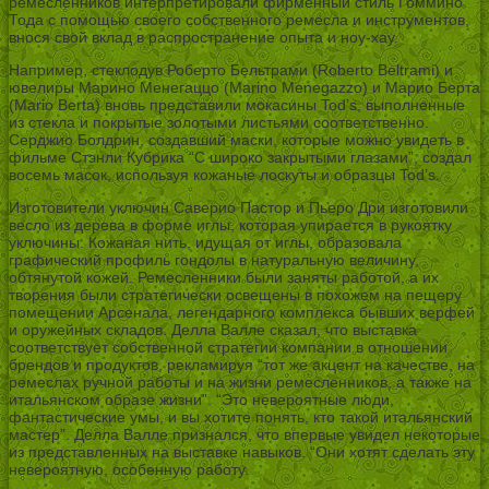
ремесленников интерпретировали фирменный стиль Гоммино
Тода с помощью своего собственного ремесла и инструментов,
внося свой вклад в распространение опыта и ноу-хау.
Например, стеклодув Роберто Бельтрами (Roberto Beltrami) и
ювелиры Марино Менегаццо (Marino Menegazzo) и Марио Берта
(Mario Berta) вновь представили мокасины Tod’s, выполненные
из стекла и покрытые золотыми листьями соответственно.
Серджио Болдрин, создавший маски, которые можно увидеть в
фильме Стэнли Кубрика “С широко закрытыми глазами”, создал
восемь масок, используя кожаные лоскуты и образцы Tod’s.
Изготовители уключин Саверио Пастор и Пьеро Дри изготовили
весло из дерева в форме иглы, которая упирается в рукоятку
уключины. Кожаная нить, идущая от иглы, образовала
графический профиль гондолы в натуральную величину,
обтянутой кожей. Ремесленники были заняты работой, а их
творения были стратегически освещены в похожем на пещеру
помещении Арсенала, легендарного комплекса бывших верфей
и оружейных складов. Делла Валле сказал, что выставка
соответствует собственной стратегии компании в отношении
брендов и продуктов, рекламируя “тот же акцент на качестве, на
ремеслах ручной работы и на жизни ремесленников, а также на
итальянском образе жизни”. “Это невероятные люди,
фантастические умы, и вы хотите понять, кто такой итальянский
мастер”. Делла Валле признался, что впервые увидел некоторые
из представленных на выставке навыков. “Они хотят сделать эту
невероятную, особенную работу.