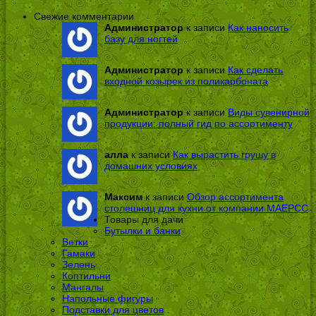
Свежие комментарии
Администратор
к записи
Как наносить
базу для ногтей
Администратор
к записи
Как сделать
входной козырек из поликарбоната
Администратор
к записи
Виды сувенирной
продукции: полный гид по ассортименту
алла
к записи
Как вырастить грушу в
домашних условиях
Максим
к записи
Обзор ассортимента
столешниц для кухни от компании МАЕРСС
Товары для дачи
Бутылки и банки
Ветки
Гамаки
Зелень
Коптильни
Мангалы
Напольные фигуры
Подставки для цветов