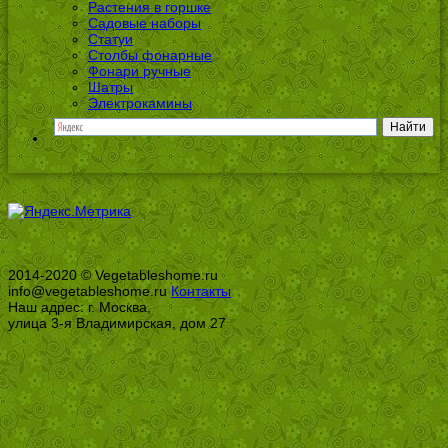
Растения в горшке
Садовые наборы
Статуи
Столбы фонарные
Фонари ручные
Шатры
Электрокамины
2014-2020 © Vegetableshome.ru
info@vegetableshome.ru
Контакты
Наш адрес: г. Москва,
улица 3-я Владимирская, дом 27