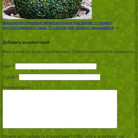
Широколиственные вечнозеленые растения — секрет
круглогодичного сада: 8 сортов для яркого ландшафта
→
Добавить комментарий
Ваш e-mail не будет опубликован.
Обязательные поля помечены
*
Имя
*
E-mail
*
Комментарий
Можно использовать следующие
HTML
-теги и атрибуты:
<a