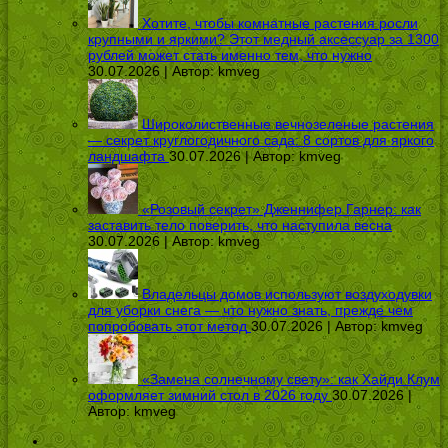
Хотите, чтобы комнатные растения росли
крупными и яркими? Этот медный аксессуар за 1300
рублей может стать именно тем, что нужно
30.07.2026 | Автор:
kmveg
Широколиственные вечнозеленые растения
— секрет круглогодичного сада: 8 сортов для яркого
ландшафта
30.07.2026 | Автор:
kmveg
«Розовый секрет» Дженнифер Гарнер: как
заставить тело поверить, что наступила весна
30.07.2026 | Автор:
kmveg
Владельцы домов используют воздуходувки
для уборки снега — что нужно знать, прежде чем
попробовать этот метод
30.07.2026 | Автор:
kmveg
«Замена солнечному свету»: как Хайди Клум
оформляет зимний стол в 2026 году
30.07.2026 |
Автор:
kmveg