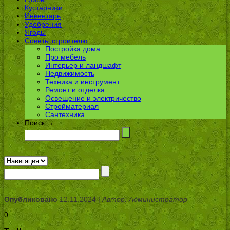
Кустарники
Инвентарь
Удобрения
Ягоды
Советы строителю
Постройка дома
Про мебель
Интерьер и ландшафт
Недвижимость
Техника и инструмент
Ремонт и отделка
Освещение и электричество
Стройматериал
Сантехника
Поиск →
Опубликовано
12.11.2024 |
Автор: Администратор
0