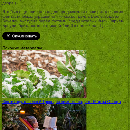
дворец.
Это был еще один повод для продвижения наших итальянских
фантастических украшений”, — сказал Делла Валле. Андреа
Бочелли выступил перед гостями, среди которых были Эдриен
Броуди, британская актриса Хейли Этвелл и Чжан Цзыи.
Похожие материалы
Хватит ждать весны! Трюк для зимнего сада от Марты Стюарт
→