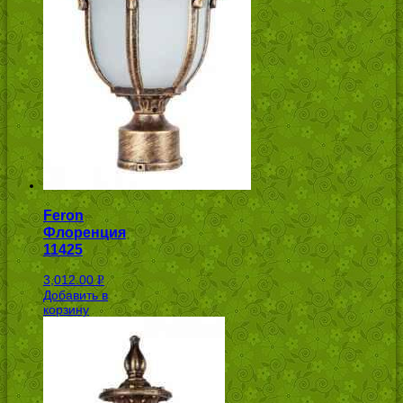
Feron
Флоренция
11425
3,012.00
Р
Добавить в
УБ.
корзину