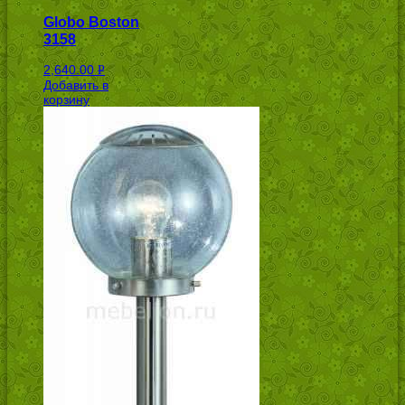
Globo Boston
3158
2,640.00
Р
Добавить в
УБ.
корзину