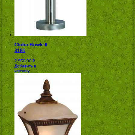
Globo Bowle II
3181
2,950.00
Р
Добавить в
УБ.
корзину