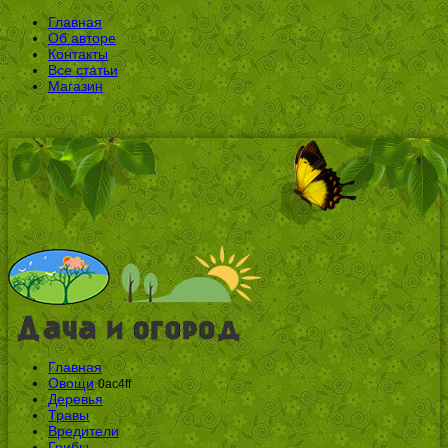
Главная
Об авторе
Контакты
Все статьи
Магазин
Главная
Овощи
0ac4ff
Деревья
Травы
Вредители
Грибы