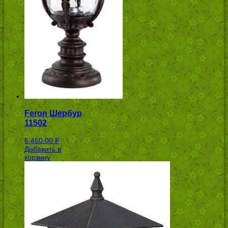
Feron Шербур
11502
6,460.00
Р
Добавить в
УБ.
корзину