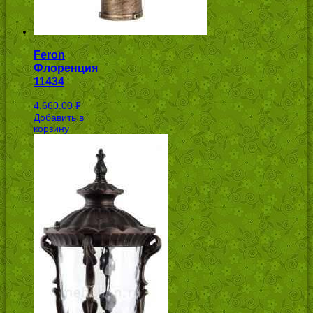
Feron
Флоренция
11434
4,660.00
Р
Добавить в
УБ.
корзину