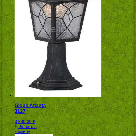
Globo Atlanta
3127
3,930.00
Р
Добавить в
УБ.
корзину