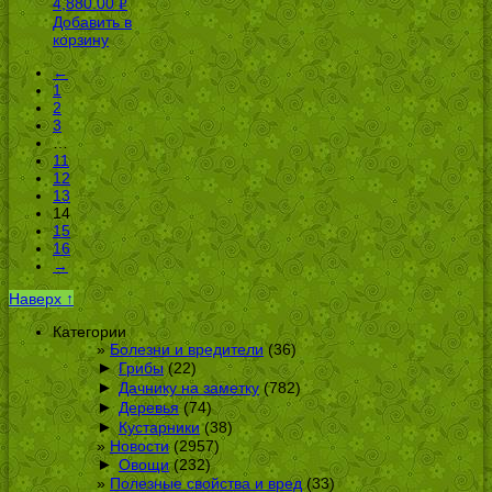
4,880.00
Р
Добавить в
УБ.
корзину
←
1
2
3
…
11
12
13
14
15
16
→
Наверх ↑
Категории
Болезни и вредители
(36)
►
Грибы
(22)
►
Дачнику на заметку
(782)
►
Деревья
(74)
►
Кустарники
(38)
Новости
(2957)
►
Овощи
(232)
Полезные свойства и вред
(33)