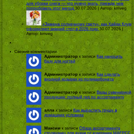
для уборки снега — что нужно знать, прежде чем
попробовать этот метод
30.07.2026 | Автор:
kmveg
«Замена солнечному свету»: как Хайди Клум
оформляет зимний стол в 2026 году
30.07.2026 |
Автор:
kmveg
Свежие комментарии
Администратор
к записи
Как наносить
базу для ногтей
Администратор
к записи
Как сделать
входной козырек из поликарбоната
Администратор
к записи
Виды сувенирной
продукции: полный гид по ассортименту
алла
к записи
Как вырастить грушу в
домашних условиях
Максим
к записи
Обзор ассортимента
столешниц для кухни от компании МАЕРСС