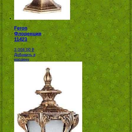
Feron
Флоренция
11423
3,004.00
Р
Добавить в
УБ.
корзину