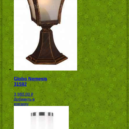
Globo Nemesis
31592
3,980.00
Р
Добавить в
УБ.
корзину