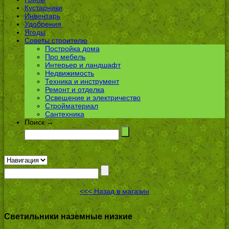
Кустарники
Инвентарь
Удобрения
Ягоды
Советы строителю
Постройка дома
Про мебель
Интерьер и ландшафт
Недвижимость
Техника и инструмент
Ремонт и отделка
Освещение и электричество
Стройматериал
Сантехника
Поиск →
<<< Назад в магазин
Светильники наземные низкие