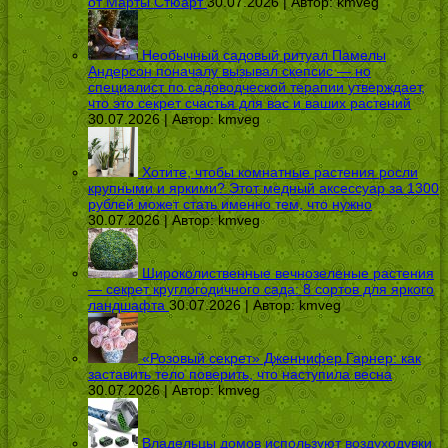
от Марты Стюарт
30.07.2026 | Автор:
kmveg
Необычный садовый ритуал Памелы
Андерсон поначалу вызывал скепсис — но
специалист по садоводческой терапии утверждает,
что это секрет счастья для вас и ваших растений
30.07.2026 | Автор:
kmveg
Хотите, чтобы комнатные растения росли
крупными и яркими? Этот медный аксессуар за 1300
рублей может стать именно тем, что нужно
30.07.2026 | Автор:
kmveg
Широколиственные вечнозеленые растения
— секрет круглогодичного сада: 8 сортов для яркого
ландшафта
30.07.2026 | Автор:
kmveg
«Розовый секрет» Дженнифер Гарнер: как
заставить тело поверить, что наступила весна
30.07.2026 | Автор:
kmveg
Владельцы домов используют воздуходувки