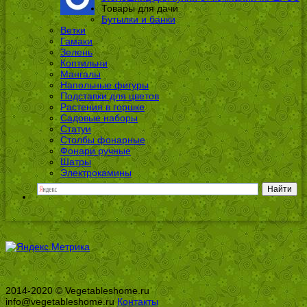
Товары для дачи
Бутылки и банки
Ветки
Гамаки
Зелень
Коптильни
Мангалы
Напольные фигуры
Подставки для цветов
Растения в горшке
Садовые наборы
Статуи
Столбы фонарные
Фонари ручные
Шатры
Электрокамины
2014-2020 © Vegetableshome.ru
info@vegetableshome.ru
Контакты