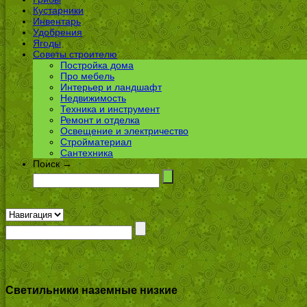
Кустарники
Инвентарь
Удобрения
Ягоды
Советы строителю
Постройка дома
Про мебель
Интерьер и ландшафт
Недвижимость
Техника и инструмент
Ремонт и отделка
Освещение и электричество
Стройматериал
Сантехника
Поиск →
Светильники наземные низкие