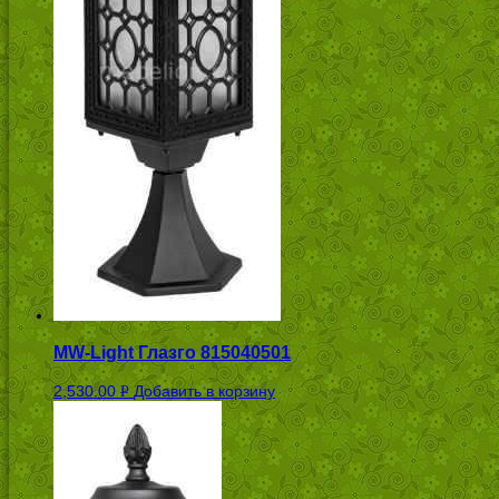
MW-Light Глазго 815040501
2,530.00
Добавить в корзину
Р
УБ.