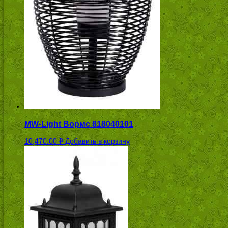
MW-Light Вормс 818040101
10,470.00
Добавить в корзину
Р
УБ.