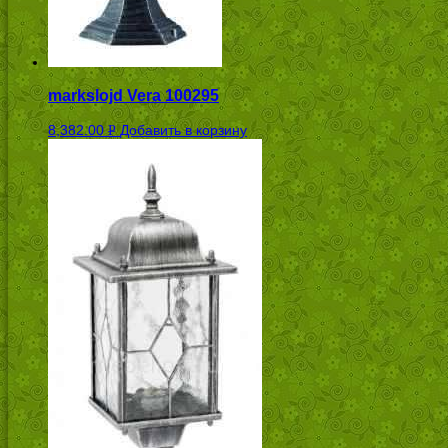
markslojd Vera 100295
8,382.00
Добавить в корзину
Р
УБ.