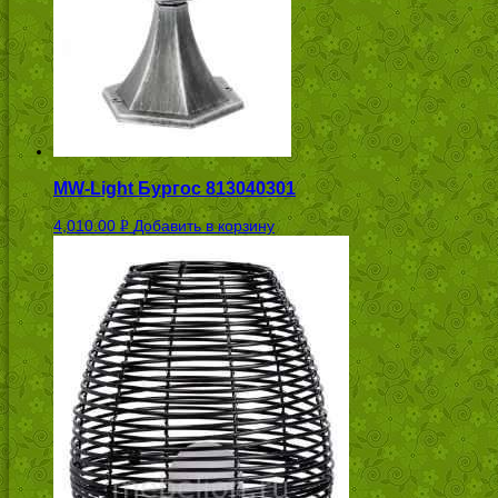
MW-Light Бургос 813040301
4,010.00
Добавить в корзину
Р
УБ.