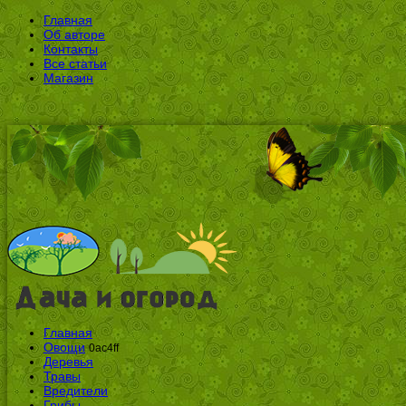
Главная
Об авторе
Контакты
Все статьи
Магазин
Главная
Овощи
0ac4ff
Деревья
Травы
Вредители
Грибы