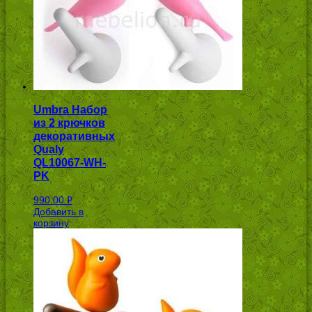
Umbra Набор
из 2 крючков
декоративных
Qualy
QL10067-WH-
PK
990.00
Р
Добавить в
УБ.
корзину