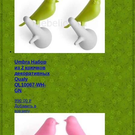
Umbra Набор
из 2 крючков
декоративных
Qualy
QL10067-WH-
GN
990.00
Р
Добавить в
УБ.
корзину