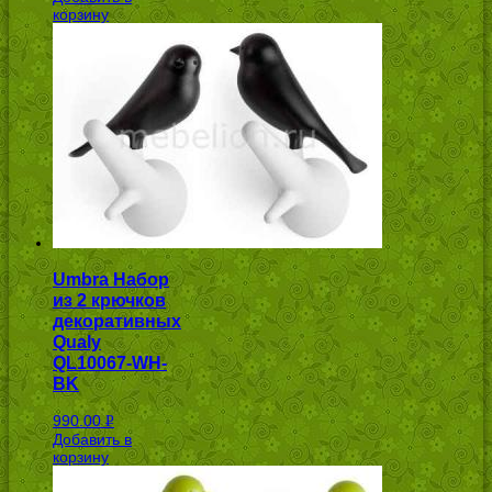
корзину
Umbra Набор
из 2 крючков
декоративных
Qualy
QL10067-WH-
BK
990.00
Р
Добавить в
УБ.
корзину