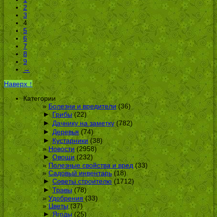
2
3
4
5
6
7
8
9
→
Наверх ↑
Категории
Болезни и вредители
(36)
►
Грибы
(22)
►
Дачнику на заметку
(782)
►
Деревья
(74)
►
Кустарники
(38)
Новости
(2958)
►
Овощи
(232)
Полезные свойства и вред
(33)
Садовый инвентарь
(18)
►
Советы строителю
(1712)
►
Травы
(78)
Удобрения
(33)
Цветы
(37)
►
Ягоды
(25)