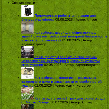
Свежие статьи
Поломоечные роботы: инновации для
бизнеса и комфорта
08.08.2026 | Автор:
kmveg
Как выбрать двери для общественных
зданий с учётом требований пожарной безопасности
и высокой проходимости
05.08.2026 | Автор:
Администратор
Какие факторы влияют на срок службы
металлических конструкций в условиях открытой
эксплуатации
02.08.2026 | Автор:
Администратор
Как выбрать технологию строительства
загородного дома в зависимости от особенностей
участка
02.08.2026 | Автор:
Администратор
Хватит ждать весны! Трюк для зимнего сада
от Марты Стюарт
30.07.2026 | Автор:
kmveg