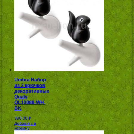
Umbra Набор
из 2 крючков
декоративных
Qualy
QL10088-WH-
BK
990.00
Р
Добавить в
УБ.
корзину