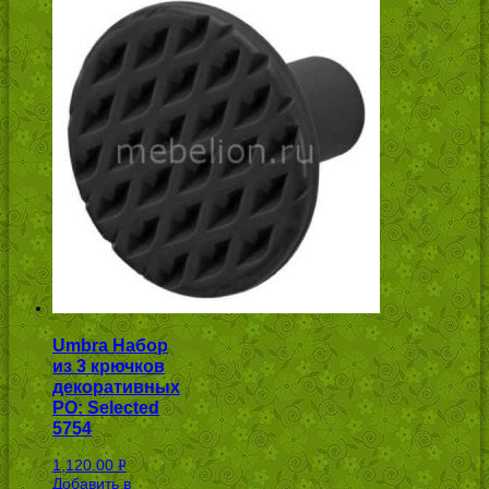
Umbra Набор
из 3 крючков
декоративных
PO: Selected
5754
1,120.00
Р
Добавить в
УБ.