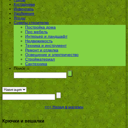
Кустарники
Инвентарь
Удобрения
Ягоды
Советы строителю
Постройка дома
Про мебель
Интерьер и ландшафт
Недвижимость
Техника и инструмент
Ремонт и отделка
Освещение и электричество
Стройматериал
Сантехника
Поиск →
<<< Назад в магазин
Крючки и вешалки