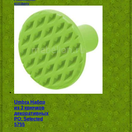
корзину
Umbra Набор
из 3 крючков
декоративных
PO: Selected
5755