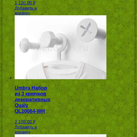
1,120.00
Р
Добавить в
УБ.
корзину
Umbra Набор
из 3 крючков
декоративных
Qualy
QL10064-WH
2,100.00
Р
Добавить в
УБ.
корзину