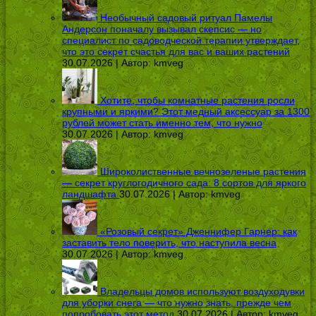
Необычный садовый ритуал Памелы
Андерсон поначалу вызывал скепсис — но
специалист по садоводческой терапии утверждает,
что это секрет счастья для вас и ваших растений
30.07.2026 | Автор:
kmveg
Хотите, чтобы комнатные растения росли
крупными и яркими? Этот медный аксессуар за 1300
рублей может стать именно тем, что нужно
30.07.2026 | Автор:
kmveg
Широколиственные вечнозеленые растения
— секрет круглогодичного сада: 8 сортов для яркого
ландшафта
30.07.2026 | Автор:
kmveg
«Розовый секрет» Дженнифер Гарнер: как
заставить тело поверить, что наступила весна
30.07.2026 | Автор:
kmveg
Владельцы домов используют воздуходувки
для уборки снега — что нужно знать, прежде чем
попробовать этот метод
30.07.2026 | Автор:
kmveg