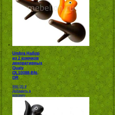
Umbra Набор
из 2 крючков
декоративных
Qualy
QL10088-BN-
OR
990.00
Р
Добавить в
УБ.
корзину