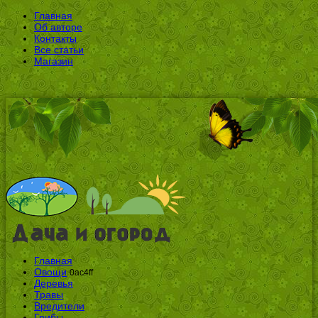
Главная
Об авторе
Контакты
Все статьи
Магазин
Главная
Овощи
0ac4ff
Деревья
Травы
Вредители
Грибы