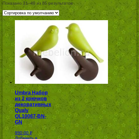
Показано 31–40 из 85 результатов
Umbra Набор
из 2 крючков
декоративных
Qualy
QL10067-BN-
GN
990.00
Р
Добавить в
УБ.