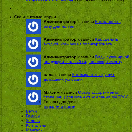
Свежие комментарии
Администратор
к записи
Как наносить
базу для ногтей
Администратор
к записи
Как сделать
входной козырек из поликарбоната
Администратор
к записи
Виды сувенирной
продукции: полный гид по ассортименту
алла
к записи
Как вырастить грушу в
домашних условиях
Максим
к записи
Обзор ассортимента
столешниц для кухни от компании МАЕРСС
Товары для дачи
Бутылки и банки
Ветки
Гамаки
Зелень
Коптильни
Мангалы