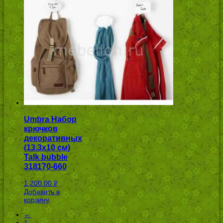
Umbra Набор
крючков
декоративных
(13.3х10 см)
Talk bubble
318170-660
1,200.00
Р
Добавить в
УБ.
корзину
←
1