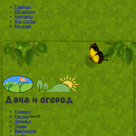
Главная
Об авторе
Контакты
Все статьи
Магазин
Главная
Овощи
0ac4ff
Деревья
Травы
Вредители
Грибы