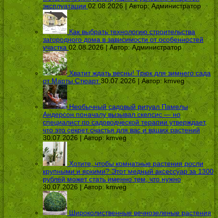
эксплуатации
02.08.2026 | Автор:
Администратор
Как выбрать технологию строительства
загородного дома в зависимости от особенностей
участка
02.08.2026 | Автор:
Администратор
Хватит ждать весны! Трюк для зимнего сада
от Марты Стюарт
30.07.2026 | Автор:
kmveg
Необычный садовый ритуал Памелы
Андерсон поначалу вызывал скепсис — но
специалист по садоводческой терапии утверждает,
что это секрет счастья для вас и ваших растений
30.07.2026 | Автор:
kmveg
Хотите, чтобы комнатные растения росли
крупными и яркими? Этот медный аксессуар за 1300
рублей может стать именно тем, что нужно
30.07.2026 | Автор:
kmveg
Широколиственные вечнозеленые растения