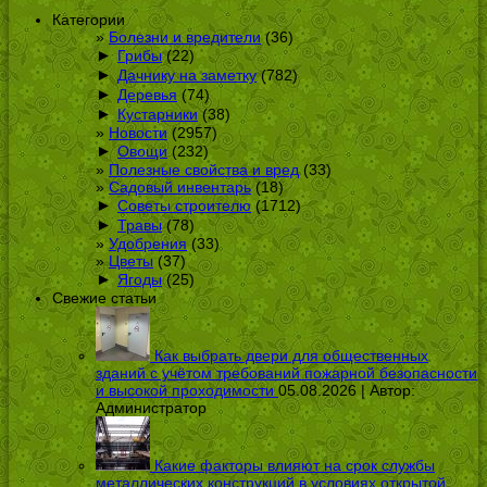
Категории
Болезни и вредители
(36)
►
Грибы
(22)
►
Дачнику на заметку
(782)
►
Деревья
(74)
►
Кустарники
(38)
Новости
(2957)
►
Овощи
(232)
Полезные свойства и вред
(33)
Садовый инвентарь
(18)
►
Советы строителю
(1712)
►
Травы
(78)
Удобрения
(33)
Цветы
(37)
►
Ягоды
(25)
Свежие статьи
Как выбрать двери для общественных
зданий с учётом требований пожарной безопасности
и высокой проходимости
05.08.2026 | Автор:
Администратор
Какие факторы влияют на срок службы
металлических конструкций в условиях открытой