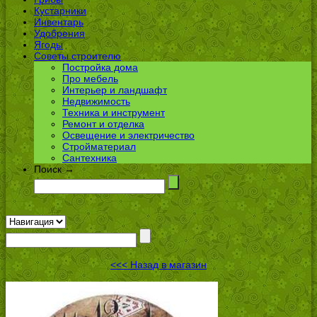
Кустарники
Инвентарь
Удобрения
Ягоды
Советы строителю
Постройка дома
Про мебель
Интерьер и ландшафт
Недвижимость
Техника и инструмент
Ремонт и отделка
Освещение и электричество
Стройматериал
Сантехника
Поиск →
<<< Назад в магазин