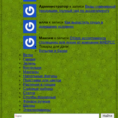
Администратор
к записи
Виды сувенирной
продукции: полный гид по ассортименту
алла
к записи
Как вырастить грушу в
домашних условиях
Максим
к записи
Обзор ассортимента
столешниц для кухни от компании МАЕРСС
Товары для дачи
Бутылки и банки
Ветки
Гамаки
Зелень
Коптильни
Мангалы
Напольные фигуры
Подставки для цветов
Растения в горшке
Садовые наборы
Статуи
Столбы фонарные
Фонари ручные
Шатры
Электрокамины