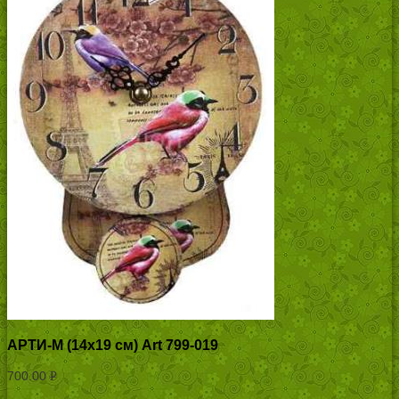
АРТИ-М (14х19 см) Art 799-019
700.00
Р
УБ.