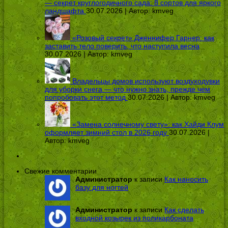
— секрет круглогодичного сада: 8 сортов для яркого
ландшафта
30.07.2026 | Автор:
kmveg
«Розовый секрет» Дженнифер Гарнер: как
заставить тело поверить, что наступила весна
30.07.2026 | Автор:
kmveg
Владельцы домов используют воздуходувки
для уборки снега — что нужно знать, прежде чем
попробовать этот метод
30.07.2026 | Автор:
kmveg
«Замена солнечному свету»: как Хайди Клум
оформляет зимний стол в 2026 году
30.07.2026 |
Автор:
kmveg
Свежие комментарии
Администратор
к записи
Как наносить
базу для ногтей
Администратор
к записи
Как сделать
входной козырек из поликарбоната