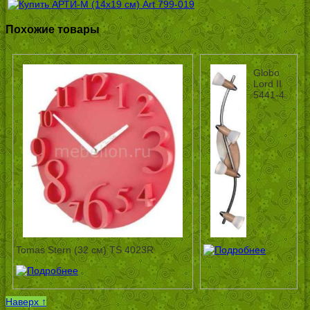
Похожие товары
Globo
Lord II
5441-4
Tomas Stern (32 см) TS 4023R
Наверх ↑