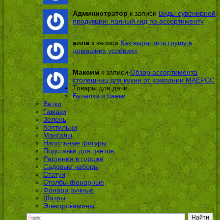
Администратор
к записи
Виды сувенирной
продукции: полный гид по ассортименту
алла
к записи
Как вырастить грушу в
домашних условиях
Максим
к записи
Обзор ассортимента
столешниц для кухни от компании МАЕРСС
Товары для дачи
Бутылки и банки
Ветки
Гамаки
Зелень
Коптильни
Мангалы
Напольные фигуры
Подставки для цветов
Растения в горшке
Садовые наборы
Статуи
Столбы фонарные
Фонари ручные
Шатры
Электрокамины