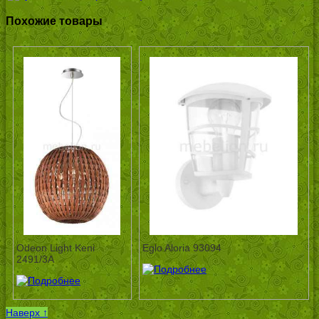
Похожие товары
Odeon Light Keni
Eglo Aloria 93094
2491/3A
Наверх ↑