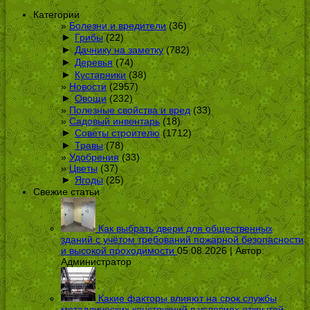
Категории
Болезни и вредители
(36)
►
Грибы
(22)
►
Дачнику на заметку
(782)
►
Деревья
(74)
►
Кустарники
(38)
Новости
(2957)
►
Овощи
(232)
Полезные свойства и вред
(33)
Садовый инвентарь
(18)
►
Советы строителю
(1712)
►
Травы
(78)
Удобрения
(33)
Цветы
(37)
►
Ягоды
(25)
Свежие статьи
Как выбрать двери для общественных
зданий с учётом требований пожарной безопасности
и высокой проходимости
05.08.2026 | Автор:
Администратор
Какие факторы влияют на срок службы
металлических конструкций в условиях открытой