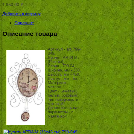
1,950.00
Р
УБ.
Добавить в корзину
Описание
Описание товара
Артикул - art_799-
049,
Бренд - АРТИ-М
(Россия),
Серия - 799-04,
Ширина, мм - 330,
Высота, мм - 460,
Выступ, мм - 55,
Материал -
металл,
Цвет - бежевый,
белый, розовый,
Тип поверхности -
матовый,
Дополнительные
параметры - с
маятником