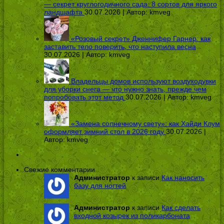
— секрет круглогодичного сада: 8 сортов для яркого
ландшафта
30.07.2026 | Автор:
kmveg
«Розовый секрет» Дженнифер Гарнер: как
заставить тело поверить, что наступила весна
30.07.2026 | Автор:
kmveg
Владельцы домов используют воздуходувки
для уборки снега — что нужно знать, прежде чем
попробовать этот метод
30.07.2026 | Автор:
kmveg
«Замена солнечному свету»: как Хайди Клум
оформляет зимний стол в 2026 году
30.07.2026 |
Автор:
kmveg
Свежие комментарии
Администратор
к записи
Как наносить
базу для ногтей
Администратор
к записи
Как сделать
входной козырек из поликарбоната