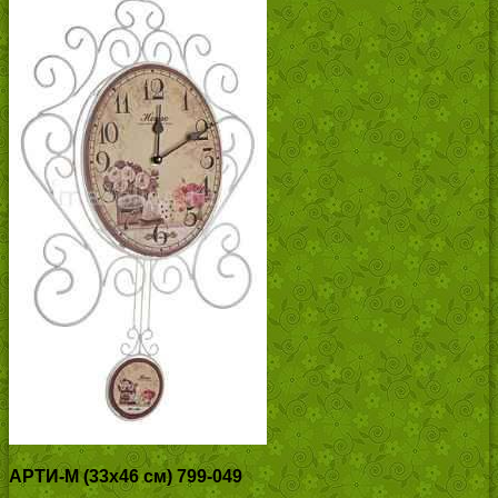
АРТИ-М (33х46 см) 799-049