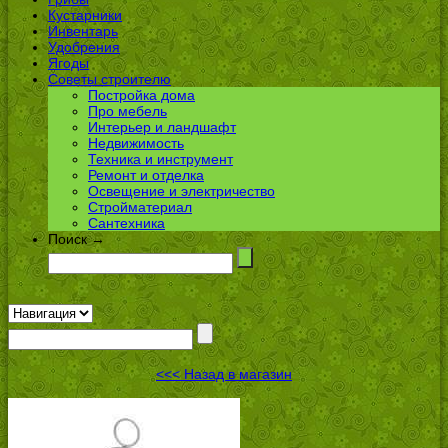
Кустарники
Инвентарь
Удобрения
Ягоды
Советы строителю
Постройка дома
Про мебель
Интерьер и ландшафт
Недвижимость
Техника и инструмент
Ремонт и отделка
Освещение и электричество
Стройматериал
Сантехника
Поиск →
<<< Назад в магазин