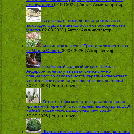
эксплуатации
02.08.2026 | Автор:
Администратор
Как выбрать технологию строительства
загородного дома в зависимости от особенностей
участка
02.08.2026 | Автор:
Администратор
Хватит ждать весны! Трюк для зимнего сада
от Марты Стюарт
30.07.2026 | Автор:
kmveg
Необычный садовый ритуал Памелы
Андерсон поначалу вызывал скепсис — но
специалист по садоводческой терапии утверждает,
что это секрет счастья для вас и ваших растений
30.07.2026 | Автор:
kmveg
Хотите, чтобы комнатные растения росли
крупными и яркими? Этот медный аксессуар за 1300
рублей может стать именно тем, что нужно
30.07.2026 | Автор:
kmveg
Широколиственные вечнозеленые растения