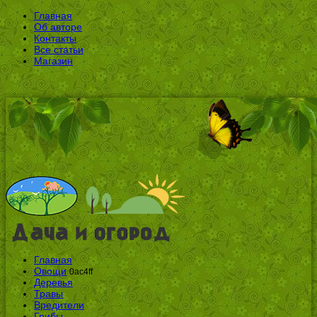
Главная
Об авторе
Контакты
Все статьи
Магазин
Главная
Овощи
0ac4ff
Деревья
Травы
Вредители
Грибы