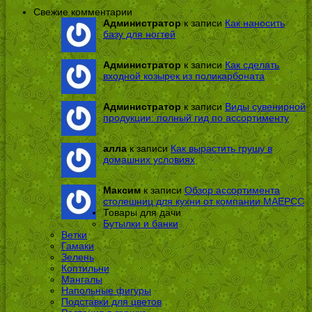
Свежие комментарии
Администратор
к записи
Как наносить
базу для ногтей
Администратор
к записи
Как сделать
входной козырек из поликарбоната
Администратор
к записи
Виды сувенирной
продукции: полный гид по ассортименту
алла
к записи
Как вырастить грушу в
домашних условиях
Максим
к записи
Обзор ассортимента
столешниц для кухни от компании МАЕРСС
Товары для дачи
Бутылки и банки
Ветки
Гамаки
Зелень
Коптильни
Мангалы
Напольные фигуры
Подставки для цветов