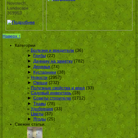
Novotech
Landscape
369953
Наверх ↑
Категории
Болезни и вредители
(36)
►
Грибы
(22)
►
Дачнику на заметку
(782)
►
Деревья
(74)
►
Кустарники
(38)
Новости
(2957)
►
Овощи
(232)
Полезные свойства и вред
(33)
Садовый инвентарь
(18)
►
Советы строителю
(1712)
►
Травы
(78)
Удобрения
(33)
Цветы
(37)
►
Ягоды
(25)
Свежие статьи