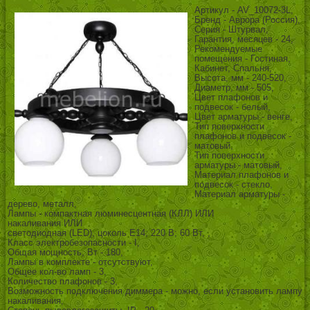
Артикул - AV_10072-3L,
Бренд - Аврора (Россия),
Серия - Штурвал,
Гарантия, месяцев - 24,
Рекомендуемые
помещения - Гостиная,
Кабинет, Спальня,
Высота, мм - 240-520,
Диаметр, мм - 505,
Цвет плафонов и
подвесок - белый,
Цвет арматуры - венге,
Тип поверхности
плафонов и подвесок -
матовый,
Тип поверхности
арматуры - матовый,
Материал плафонов и
подвесок - стекло,
Материал арматуры -
дерево, металл,
Лампы - компактная люминесцентная (КЛЛ) ИЛИ
накаливания ИЛИ
светодиодная (LED), цоколь E14; 220 В; 60 Вт, ,
Класс электробезопасности - I,
Общая мощность, Вт - 180,
Лампы в комплекте - отсутствуют,
Общее кол-во ламп - 3,
Количество плафонов - 3,
Возможность подключения диммера - можно, если установить лампу
накаливания,