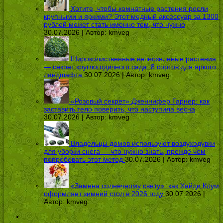
Хотите, чтобы комнатные растения росли
крупными и яркими? Этот медный аксессуар за 1300
рублей может стать именно тем, что нужно
30.07.2026 | Автор:
kmveg
Широколиственные вечнозеленые растения
— секрет круглогодичного сада: 8 сортов для яркого
ландшафта
30.07.2026 | Автор:
kmveg
«Розовый секрет» Дженнифер Гарнер: как
заставить тело поверить, что наступила весна
30.07.2026 | Автор:
kmveg
Владельцы домов используют воздуходувки
для уборки снега — что нужно знать, прежде чем
попробовать этот метод
30.07.2026 | Автор:
kmveg
«Замена солнечному свету»: как Хайди Клум
оформляет зимний стол в 2026 году
30.07.2026 |
Автор:
kmveg