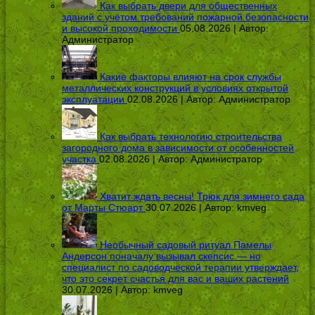
Как выбрать двери для общественных
зданий с учётом требований пожарной безопасности
и высокой проходимости
05.08.2026 | Автор:
Администратор
Какие факторы влияют на срок службы
металлических конструкций в условиях открытой
эксплуатации
02.08.2026 | Автор:
Администратор
Как выбрать технологию строительства
загородного дома в зависимости от особенностей
участка
02.08.2026 | Автор:
Администратор
Хватит ждать весны! Трюк для зимнего сада
от Марты Стюарт
30.07.2026 | Автор:
kmveg
Необычный садовый ритуал Памелы
Андерсон поначалу вызывал скепсис — но
специалист по садоводческой терапии утверждает,
что это секрет счастья для вас и ваших растений
30.07.2026 | Автор:
kmveg