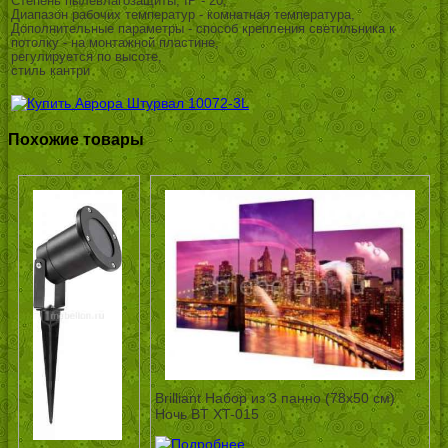
Степень пылевлагозащиты, IP - 20,
Диапазон рабочих температур - комнатная температура,
Дополнительные параметры - способ крепления светильника к
потолку - на монтажной пластине,
регулируется по высоте,
стиль кантри
Похожие товары
Brilliant Набор из 3 панно (78х50 см)
Ночь BT XT-015