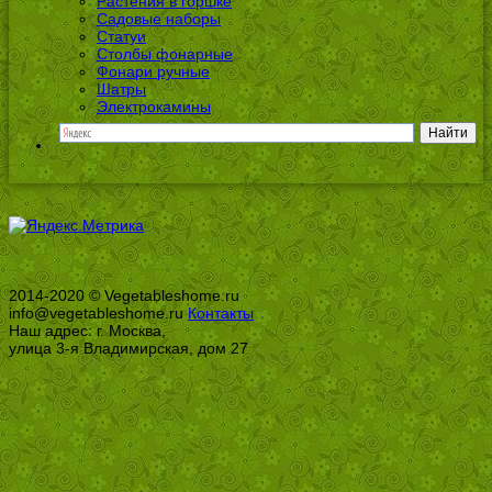
Растения в горшке
Садовые наборы
Статуи
Столбы фонарные
Фонари ручные
Шатры
Электрокамины
2014-2020 © Vegetableshome.ru
info@vegetableshome.ru
Контакты
Наш адрес: г. Москва,
улица 3-я Владимирская, дом 27