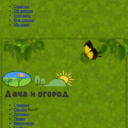
Главная
Об авторе
Контакты
Все статьи
Магазин
Главная
Овощи
0ac4ff
Деревья
Травы
Вредители
Грибы