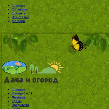
Главная
Об авторе
Контакты
Все статьи
Магазин
Главная
Овощи
0ac4ff
Деревья
Травы
Вредители
Грибы