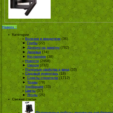
Наверх ↑
Категории
Болезни и вредители
(36)
►
Грибы
(22)
►
Дачнику на заметку
(782)
►
Деревья
(74)
►
Кустарники
(38)
Новости
(2958)
►
Овощи
(232)
Полезные свойства и вред
(33)
Садовый инвентарь
(18)
►
Советы строителю
(1712)
►
Травы
(78)
Удобрения
(33)
Цветы
(37)
►
Ягоды
(25)
Свежие статьи
Поломоечные роботы: инновации для бизнес