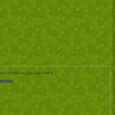
ier-ex (42х68 см) Данаиды Ф48.3