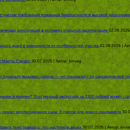
 с учётом требований пожарной безопасности и высокой проходимо
ических конструкций в условиях открытой эксплуатации
02.08.2026
дного дома в зависимости от особенностей участка
02.08.2026 | Ав
от Марты Стюарт
30.07.2026 | Автор:
kmveg
оначалу вызывал скепсис — но специалист по садоводческой терап
пными и яркими? Этот медный аксессуар за 1300 рублей может стат
секрет круглогодичного сада: 8 сортов для яркого ландшафта
30.
авить тело поверить, что наступила весна
30.07.2026 | Автор:
kmv