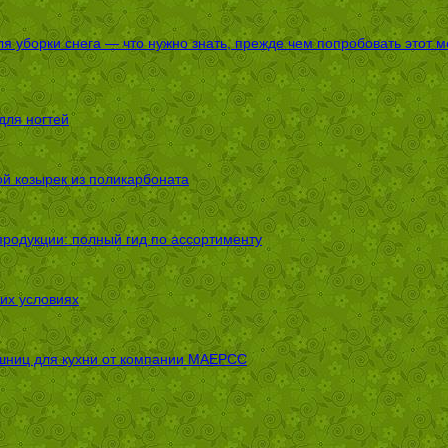
я уборки снега — что нужно знать, прежде чем попробовать этот м
для ногтей
ой козырек из поликарбоната
родукции: полный гид по ассортименту
их условиях
шниц для кухни от компании МАЕРСС