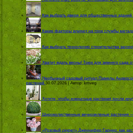
Как выбрать двери для общественных зданий
Какие факторы влияют на срок службы металл
Как выбрать технологию строительства загоро
Хватит ждать весны! Трюк для зимнего сада 
Необычный садовый ритуал Памелы Андерсон п
растений
30.07.2026 | Автор:
kmveg
Хотите, чтобы комнатные растения росли кру
Широколиственные вечнозеленые растения — 
«Розовый секрет» Дженнифер Гарнер: как заст