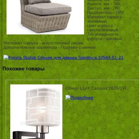
Высота, мм - 760,
Выступ, мм - 780,
Наполнитель - ППУ,
Материал каркаса -
алюминий,
Цвет корпуса -
светло-бежевый,
Тип поверхности
корпуса - матовый,
Материал корпуса - искусственный ротанг,
Дополнительные параметры - Подушки съемные.
Похожие товары
Odeon Light Campus 2615/1W