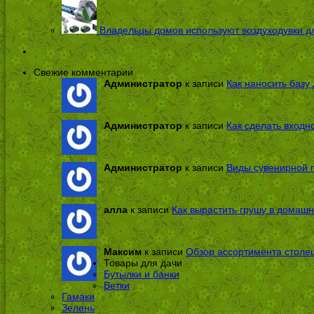
Владельцы домов используют воздуходувки дл
Свежие комментарии
Администратор
к записи
Как наносить базу 
Администратор
к записи
Как сделать входн
Администратор
к записи
Виды сувенирной п
алла
к записи
Как вырастить грушу в домашн
Максим
к записи
Обзор ассортимента столе
Товары для дачи
Бутылки и банки
Ветки
Гамаки
Зелень