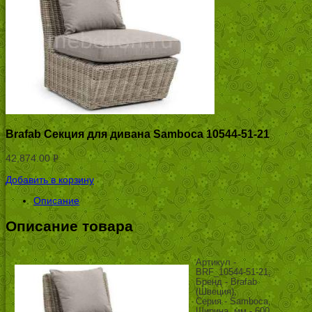
Brafab Секция для дивана Samboca 10544-51-21
42,874.00
Р
УБ.
Добавить в корзину
Описание
Описание товара
Артикул -
BRF_10544-51-21,
Бренд - Brafab
(Швеция),
Серия - Samboca,
Ширина, мм - 600,