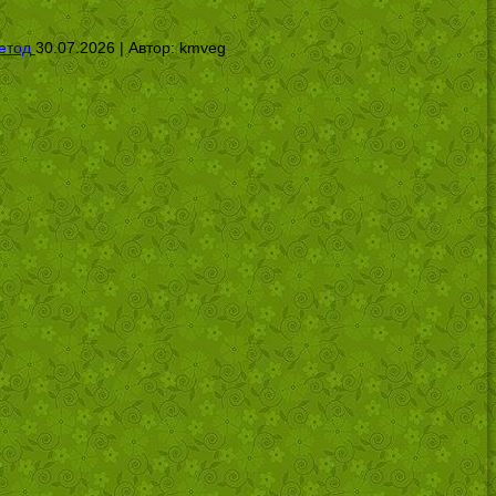
етод
30.07.2026 | Автор:
kmveg