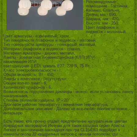
Рекомендуемые
помещения - Гостиная,
Кабинет, Спальня,
Длина, мм - 690,
Ширина, мм - 420,
Высота, мм - 250,
Цвет плафонов и
подвесок - молочный,
Цвет арматуры - коричневый, хром,
Тип поверхности плафонов и подвесок - матовый,
Тип поверхности арматуры - глянцевый, матовый,
Материал плафонов и подвесок - стекло,
Материал арматуры - дерево, металл,
Лампы - компактная люминесцентная (КЛЛ) ИЛИ
накаливания ИЛИ
светодиодная (LED), цоколь E27; 220 В; 75 Вт, ,
Класс электробезопасности - I,
Общая мощность, Вт - 450,
Лампы в комплекте - отсутствуют,
Общее кол-во ламп - 6,
Количество плафонов - 6,
Возможность подключения диммера - можно, если установить лампу
накаливания,
Степень пылевлагозащиты, IP - 20,
Диапазон рабочих температур - комнатная температура,
Дополнительное описание - Далеко не все любят обилие оттенков
интерьере.
Есть такие, кто прочно отдает предпочтение натуральным цветам
природных материалов.Именно для таких создана серия Ариста.
Легкая и экологичная накладная люстра CL164361 подойдет в
комнаты около 22 квадратных метров с низким потолком, где