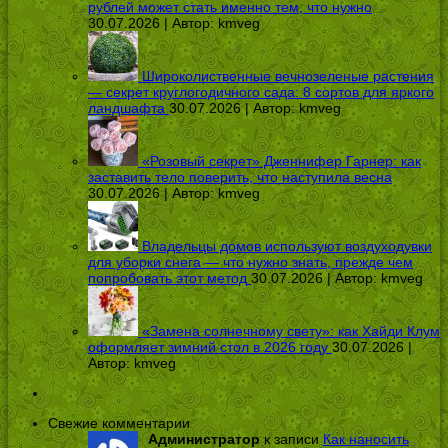
рублей может стать именно тем, что нужно
30.07.2026 | Автор:
kmveg
Широколиственные вечнозеленые растения
— секрет круглогодичного сада: 8 сортов для яркого
ландшафта
30.07.2026 | Автор:
kmveg
«Розовый секрет» Дженнифер Гарнер: как
заставить тело поверить, что наступила весна
30.07.2026 | Автор:
kmveg
Владельцы домов используют воздуходувки
для уборки снега — что нужно знать, прежде чем
попробовать этот метод
30.07.2026 | Автор:
kmveg
«Замена солнечному свету»: как Хайди Клум
оформляет зимний стол в 2026 году
30.07.2026 |
Автор:
kmveg
Свежие комментарии
Администратор
к записи
Как наносить