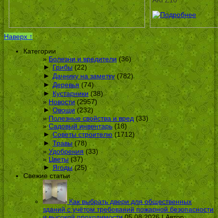
AKI Z10
Наверх ↑
Категории
Болезни и вредители
(36)
►
Грибы
(22)
►
Дачнику на заметку
(782)
►
Деревья
(74)
►
Кустарники
(38)
Новости
(2957)
►
Овощи
(232)
Полезные свойства и вред
(33)
Садовый инвентарь
(18)
►
Советы строителю
(1712)
►
Травы
(78)
Удобрения
(33)
Цветы
(37)
►
Ягоды
(25)
Свежие статьи
Как выбрать двери для общественных
зданий с учётом требований пожарной безопасности
и высокой проходимости
05.08.2026 | Автор: