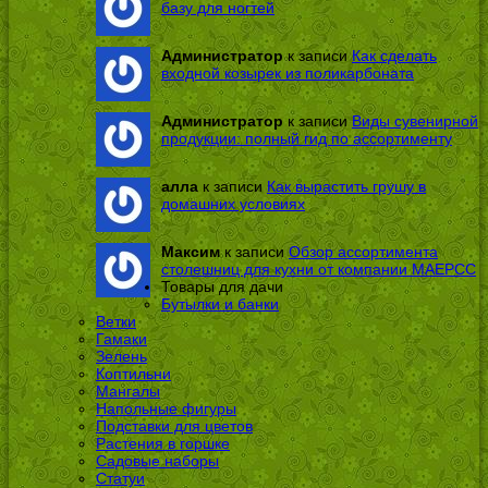
базу для ногтей
Администратор
к записи
Как сделать
входной козырек из поликарбоната
Администратор
к записи
Виды сувенирной
продукции: полный гид по ассортименту
алла
к записи
Как вырастить грушу в
домашних условиях
Максим
к записи
Обзор ассортимента
столешниц для кухни от компании МАЕРСС
Товары для дачи
Бутылки и банки
Ветки
Гамаки
Зелень
Коптильни
Мангалы
Напольные фигуры
Подставки для цветов
Растения в горшке
Садовые наборы
Статуи