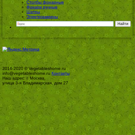
Столбы фонарные
Фонари ручные
Шатры
Электрокамины
2014-2020 © Vegetableshome.ru
info@vegetableshome.ru
Контакты
Наш адрес: г. Москва,
улица 3-я Владимирская, дом 27