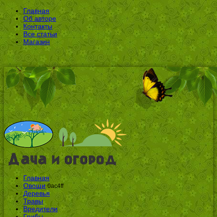
Главная
Об авторе
Контакты
Все статьи
Магазин
Главная
Овощи
0ac4ff
Деревья
Травы
Вредители
Грибы