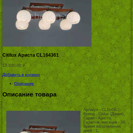
Citilux Ариста CL164361
13,330.00
Р
УБ.
Добавить в корзину
Описание
Описание товара
Артикул - CL164361,
Бренд - Citilux (Дания),
Серия - Ариста,
Гарантия, месяцев - 24,
Время изготовления,
дней - 1,