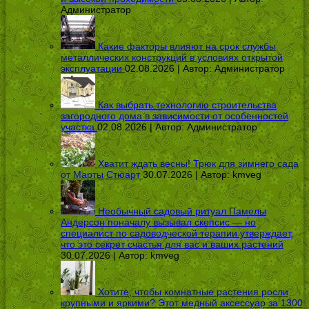
Администратор
Какие факторы влияют на срок службы
металлических конструкций в условиях открытой
эксплуатации
02.08.2026 | Автор:
Администратор
Как выбрать технологию строительства
загородного дома в зависимости от особенностей
участка
02.08.2026 | Автор:
Администратор
Хватит ждать весны! Трюк для зимнего сада
от Марты Стюарт
30.07.2026 | Автор:
kmveg
Необычный садовый ритуал Памелы
Андерсон поначалу вызывал скепсис — но
специалист по садоводческой терапии утверждает,
что это секрет счастья для вас и ваших растений
30.07.2026 | Автор:
kmveg
Хотите, чтобы комнатные растения росли
крупными и яркими? Этот медный аксессуар за 1300