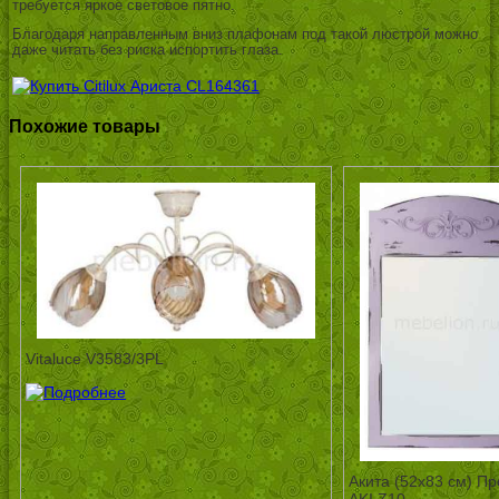
требуется яркое световое пятно.
Благодаря направленным вниз плафонам под такой люстрой можно
даже читать без риска испортить глаза.
Похожие товары
Vitaluce V3583/3PL
Акита (52х83 см) Пр