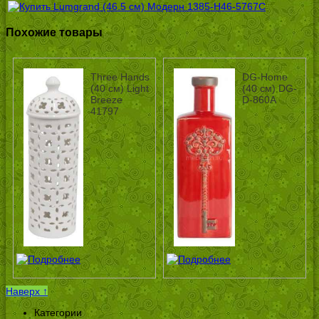
Похожие товары
Three Hands
DG-Home
(40 см) Light
(40 см) DG-
Breeze
D-860A
41797
Наверх ↑
Категории