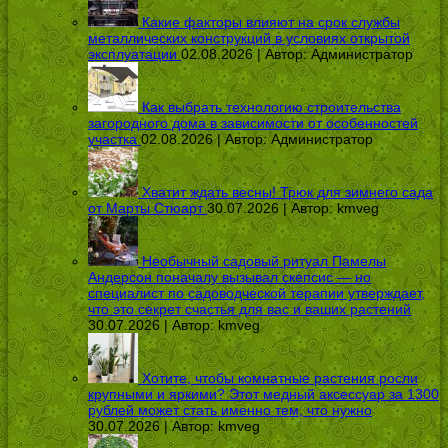
Какие факторы влияют на срок службы
металлических конструкций в условиях открытой
эксплуатации
02.08.2026 | Автор:
Администратор
Как выбрать технологию строительства
загородного дома в зависимости от особенностей
участка
02.08.2026 | Автор:
Администратор
Хватит ждать весны! Трюк для зимнего сада
от Марты Стюарт
30.07.2026 | Автор:
kmveg
Необычный садовый ритуал Памелы
Андерсон поначалу вызывал скепсис — но
специалист по садоводческой терапии утверждает,
что это секрет счастья для вас и ваших растений
30.07.2026 | Автор:
kmveg
Хотите, чтобы комнатные растения росли
крупными и яркими? Этот медный аксессуар за 1300
рублей может стать именно тем, что нужно
30.07.2026 | Автор:
kmveg