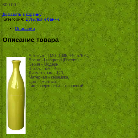
800.00
Р
УБ.
Добавить в корзину
Категория:
Бутылки и банки
.
Описание
Описание товара
Артикул - LMG_1385-H46-5767C,
Бренд - Lumgrand (Россия),
Серия - Модерн,
Высота, мм - 465,
Диаметр, мм - 120,
Материал - керамика,
Цвет - желтый,
Тип поверхности - глянцевый