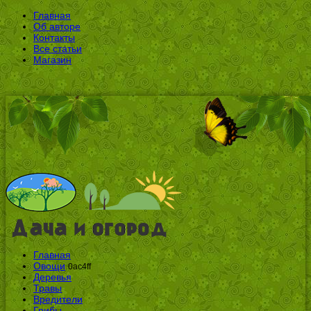
Главная
Об авторе
Контакты
Все статьи
Магазин
Главная
Овощи
0ac4ff
Деревья
Травы
Вредители
Грибы