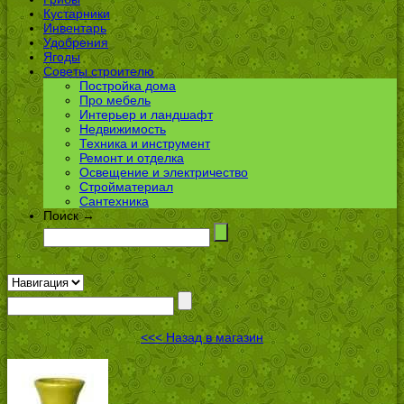
Кустарники
Инвентарь
Удобрения
Ягоды
Советы строителю
Постройка дома
Про мебель
Интерьер и ландшафт
Недвижимость
Техника и инструмент
Ремонт и отделка
Освещение и электричество
Стройматериал
Сантехника
Поиск →
<<< Назад в магазин