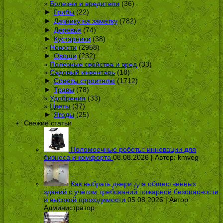
Болезни и вредители
(36)
►
Грибы
(22)
►
Дачнику на заметку
(782)
►
Деревья
(74)
►
Кустарники
(38)
Новости
(2958)
►
Овощи
(232)
Полезные свойства и вред
(33)
Садовый инвентарь
(18)
►
Советы строителю
(1712)
►
Травы
(78)
Удобрения
(33)
Цветы
(37)
►
Ягоды
(25)
Свежие статьи
Поломоечные роботы: инновации для
бизнеса и комфорта
08.08.2026 | Автор:
kmveg
Как выбрать двери для общественных
зданий с учётом требований пожарной безопасности
и высокой проходимости
05.08.2026 | Автор:
Администратор