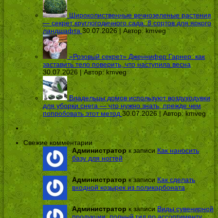
Широколиственные вечнозеленые растения
— секрет круглогодичного сада: 8 сортов для яркого
ландшафта
30.07.2026 | Автор:
kmveg
«Розовый секрет» Дженнифер Гарнер: как
заставить тело поверить, что наступила весна
30.07.2026 | Автор:
kmveg
Владельцы домов используют воздуходувки
для уборки снега — что нужно знать, прежде чем
попробовать этот метод
30.07.2026 | Автор:
kmveg
Свежие комментарии
Администратор
к записи
Как наносить
базу для ногтей
Администратор
к записи
Как сделать
входной козырек из поликарбоната
Администратор
к записи
Виды сувенирной
продукции: полный гид по ассортименту