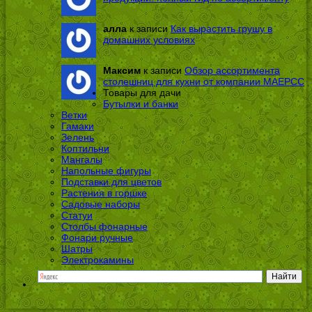
алла
к записи
Как вырастить грушу в
домашних условиях
Максим
к записи
Обзор ассортимента
столешниц для кухни от компании МАЕРСС
Товары для дачи
Бутылки и банки
Ветки
Гамаки
Зелень
Коптильни
Мангалы
Напольные фигуры
Подставки для цветов
Растения в горшке
Садовые наборы
Статуи
Столбы фонарные
Фонари ручные
Шатры
Электрокамины