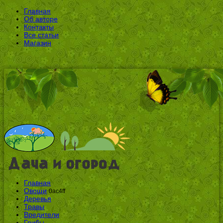
Главная
Об авторе
Контакты
Все статьи
Магазин
Главная
Овощи
0ac4ff
Деревья
Травы
Вредители
Грибы