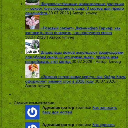
Широколиственные вечнозеленые растения
— секрет круглогодичного сада: 8 сортов для яркого
ландшафта
30.07.2026 | Автор:
kmveg
«Розовый секрет» Дженнифер Гарнер: как
заставить тело поверить, что наступила весна
30.07.2026 | Автор:
kmveg
Владельцы домов используют воздуходувки
для уборки снега — что нужно знать, прежде чем
попробовать этот метод
30.07.2026 | Автор:
kmveg
«Замена солнечному свету»: как Хайди Клум
оформляет зимний стол в 2026 году
30.07.2026 |
Автор:
kmveg
Свежие комментарии
Администратор
к записи
Как наносить
базу для ногтей
Администратор
к записи
Как сделать