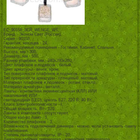
EC_90158_3CR_WENGE_WT,
Бренд - Эконом Свет (Россия),
Серия - 90158,
Гарантия, месяцев - 24,
Рекомендуемые помещения - Гостиная, Кабинет, Спальня,
Высота, мм - 300,
Диаметр, мм - 500,
Размер упаковки, мм - 240x280x280,
Цвет плафонов и подвесок - белый,
Цвет арматуры - венге, хром,
Тип поверхности плафонов и подвесок - матовый,
Тип поверхности арматуры - глянцевый, матовый,
Материал плафонов и подвесок - ротанг, стекло,
Материал арматуры - металл,
Лампы - компактная люминесцентная (КЛЛ) ИЛИ
накаливания ИЛИ
светодиодная (LED), цоколь E27; 220 В; 40 Вт, ,
Класс электробезопасности - I,
Общая мощность, Вт - 120,
Лампы в комплекте - отсутствуют,
Общее кол-во ламп - 3,
Количество плафонов - 3,
Возможность подключения диммера - можно, если установить лампу
накаливания,
Степень пылевлагозащиты, IP - 20,
Диапазон рабочих температур - комнатная температура,