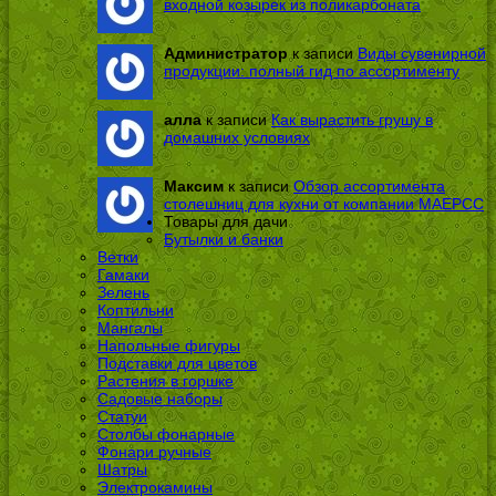
входной козырек из поликарбоната
Администратор
к записи
Виды сувенирной
продукции: полный гид по ассортименту
алла
к записи
Как вырастить грушу в
домашних условиях
Максим
к записи
Обзор ассортимента
столешниц для кухни от компании МАЕРСС
Товары для дачи
Бутылки и банки
Ветки
Гамаки
Зелень
Коптильни
Мангалы
Напольные фигуры
Подставки для цветов
Растения в горшке
Садовые наборы
Статуи
Столбы фонарные
Фонари ручные
Шатры
Электрокамины