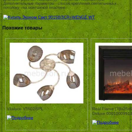
Дополнительные параметры - способ крепления светильника к
потолоку - на монтажной пластине
Похожие товары
Vitaluce V3602/5PL
Real Flame (78х25х
Deluxe 0001000991