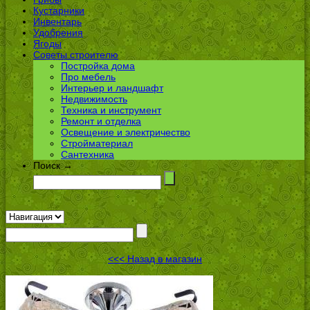
Кустарники
Инвентарь
Удобрения
Ягоды
Советы строителю
Постройка дома
Про мебель
Интерьер и ландшафт
Недвижимость
Техника и инструмент
Ремонт и отделка
Освещение и электричество
Стройматериал
Сантехника
Поиск →
<<< Назад в магазин