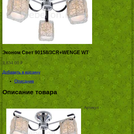
Эконом Свет 90158/3CR+WENGE WT
3,834.00
Р
УБ.
Добавить в корзину
Описание
Описание товара
Артикул -