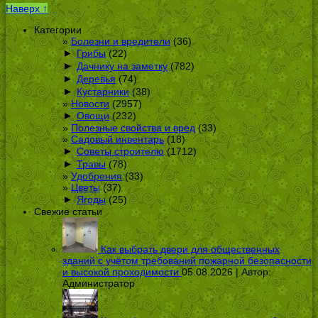
Наверх ↑
Категории
Болезни и вредители
(36)
►
Грибы
(22)
►
Дачнику на заметку
(782)
►
Деревья
(74)
►
Кустарники
(38)
Новости
(2957)
►
Овощи
(232)
Полезные свойства и вред
(33)
Садовый инвентарь
(18)
►
Советы строителю
(1712)
►
Травы
(78)
Удобрения
(33)
Цветы
(37)
►
Ягоды
(25)
Свежие статьи
Как выбрать двери для общественных
зданий с учётом требований пожарной безопасности
и высокой проходимости
05.08.2026 | Автор:
Администратор