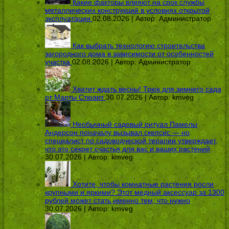
Какие факторы влияют на срок службы
металлических конструкций в условиях открытой
эксплуатации
02.08.2026 | Автор:
Администратор
Как выбрать технологию строительства
загородного дома в зависимости от особенностей
участка
02.08.2026 | Автор:
Администратор
Хватит ждать весны! Трюк для зимнего сада
от Марты Стюарт
30.07.2026 | Автор:
kmveg
Необычный садовый ритуал Памелы
Андерсон поначалу вызывал скепсис — но
специалист по садоводческой терапии утверждает,
что это секрет счастья для вас и ваших растений
30.07.2026 | Автор:
kmveg
Хотите, чтобы комнатные растения росли
крупными и яркими? Этот медный аксессуар за 1300
рублей может стать именно тем, что нужно
30.07.2026 | Автор:
kmveg