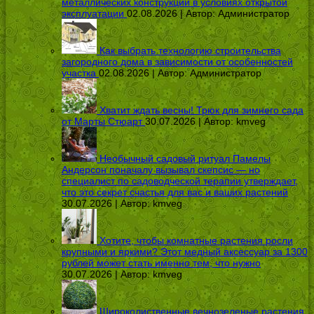
металлических конструкций в условиях открытой
эксплуатации
02.08.2026 | Автор:
Администратор
Как выбрать технологию строительства
загородного дома в зависимости от особенностей
участка
02.08.2026 | Автор:
Администратор
Хватит ждать весны! Трюк для зимнего сада
от Марты Стюарт
30.07.2026 | Автор:
kmveg
Необычный садовый ритуал Памелы
Андерсон поначалу вызывал скепсис — но
специалист по садоводческой терапии утверждает,
что это секрет счастья для вас и ваших растений
30.07.2026 | Автор:
kmveg
Хотите, чтобы комнатные растения росли
крупными и яркими? Этот медный аксессуар за 1300
рублей может стать именно тем, что нужно
30.07.2026 | Автор:
kmveg
Широколиственные вечнозеленые растения