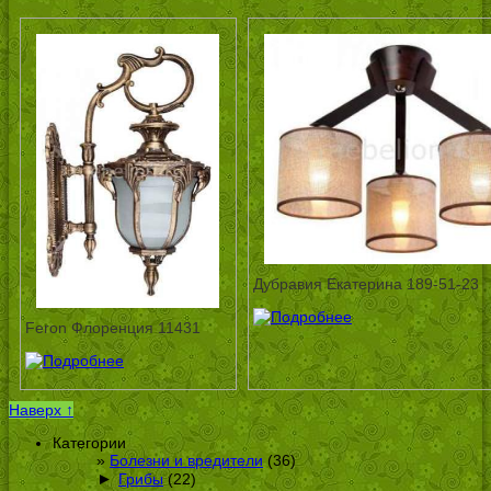
Дубравия Екатерина 189-51-23
Feron Флоренция 11431
Наверх ↑
Категории
Болезни и вредители
(36)
►
Грибы
(22)