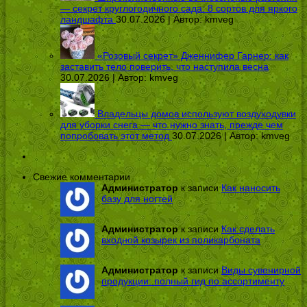
— секрет круглогодичного сада: 8 сортов для яркого
ландшафта
30.07.2026 | Автор:
kmveg
«Розовый секрет» Дженнифер Гарнер: как
заставить тело поверить, что наступила весна
30.07.2026 | Автор:
kmveg
Владельцы домов используют воздуходувки
для уборки снега — что нужно знать, прежде чем
попробовать этот метод
30.07.2026 | Автор:
kmveg
Свежие комментарии
Администратор
к записи
Как наносить
базу для ногтей
Администратор
к записи
Как сделать
входной козырек из поликарбоната
Администратор
к записи
Виды сувенирной
продукции: полный гид по ассортименту