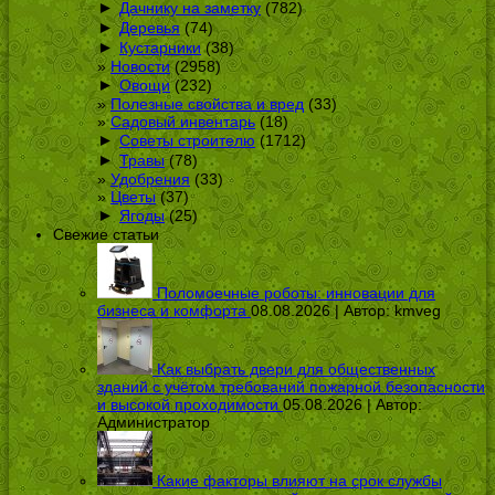
►
Дачнику на заметку
(782)
►
Деревья
(74)
►
Кустарники
(38)
Новости
(2958)
►
Овощи
(232)
Полезные свойства и вред
(33)
Садовый инвентарь
(18)
►
Советы строителю
(1712)
►
Травы
(78)
Удобрения
(33)
Цветы
(37)
►
Ягоды
(25)
Свежие статьи
Поломоечные роботы: инновации для
бизнеса и комфорта
08.08.2026 | Автор:
kmveg
Как выбрать двери для общественных
зданий с учётом требований пожарной безопасности
и высокой проходимости
05.08.2026 | Автор:
Администратор
Какие факторы влияют на срок службы