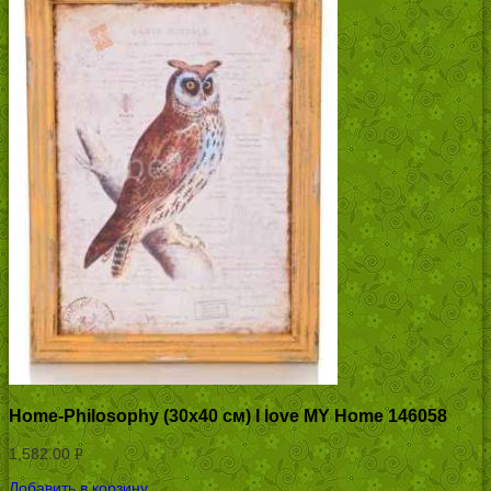
Home-Philosophy (30х40 см) I love MY Home 146058
1,582.00
Р
УБ.
Добавить в корзину