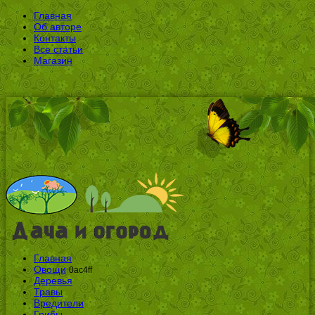
Главная
Об авторе
Контакты
Все статьи
Магазин
Главная
Овощи
0ac4ff
Деревья
Травы
Вредители
Грибы