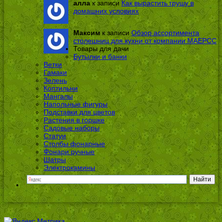
алла
к записи
Как вырастить грушу в
домашних условиях
Максим
к записи
Обзор ассортимента
столешниц для кухни от компании МАЕРСС
Товары для дачи
Бутылки и банки
Ветки
Гамаки
Зелень
Коптильни
Мангалы
Напольные фигуры
Подставки для цветов
Растения в горшке
Садовые наборы
Статуи
Столбы фонарные
Фонари ручные
Шатры
Электрокамины