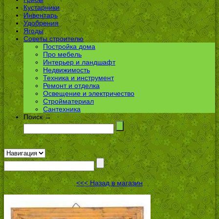
Кустарники
Инвентарь
Удобрения
Ягоды
Советы строителю
Постройка дома
Про мебель
Интерьер и ландшафт
Недвижимость
Техника и инструмент
Ремонт и отделка
Освещение и электричество
Стройматериал
Сантехника
Поиск →
<<< Назад в магазин