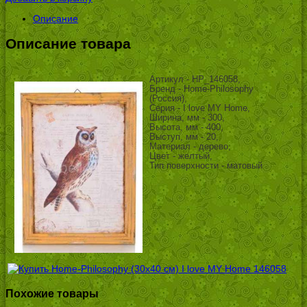
Описание
Описание товара
Артикул - HP_146058,
Бренд - Home-Philosophy
(Россия),
Серия - I love MY Home,
Ширина, мм - 300,
Высота, мм - 400,
Выступ, мм - 20,
Материал - дерево,
Цвет - желтый,
Тип поверхности - матовый
Похожие товары