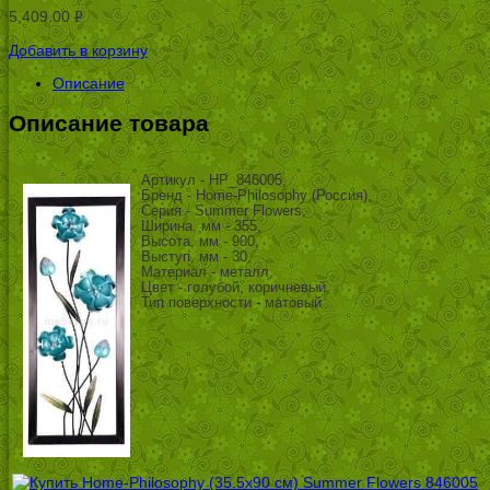
5,409.00
Р
УБ.
Добавить в корзину
Описание
Описание товара
Артикул - HP_846005,
Бренд - Home-Philosophy (Россия),
Серия - Summer Flowers,
Ширина, мм - 355,
Высота, мм - 900,
Выступ, мм - 30,
Материал - металл,
Цвет - голубой, коричневый,
Тип поверхности - матовый