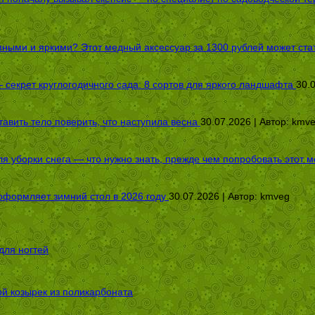
пными и яркими? Этот медный аксессуар за 1300 рублей может стат
секрет круглогодичного сада: 8 сортов для яркого ландшафта
30.
авить тело поверить, что наступила весна
30.07.2026 | Автор:
kmv
я уборки снега — что нужно знать, прежде чем попробовать этот м
оформляет зимний стол в 2026 году
30.07.2026 | Автор:
kmveg
для ногтей
ой козырек из поликарбоната