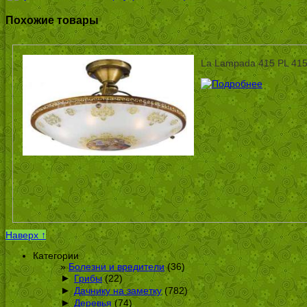
Похожие товары
La Lampada 415 PL 415
Наверх ↑
Категории
Болезни и вредители
(36)
►
Грибы
(22)
►
Дачнику на заметку
(782)
►
Деревья
(74)