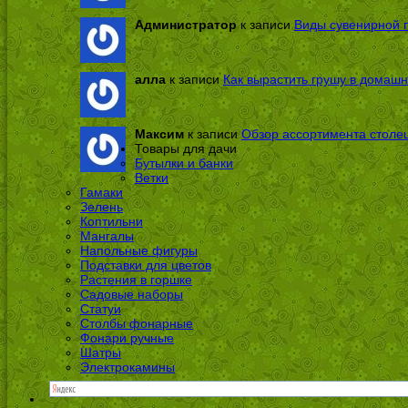
Администратор
к записи
Виды сувенирной п
алла
к записи
Как вырастить грушу в домашн
Максим
к записи
Обзор ассортимента столе
Товары для дачи
Бутылки и банки
Ветки
Гамаки
Зелень
Коптильни
Мангалы
Напольные фигуры
Подставки для цветов
Растения в горшке
Садовые наборы
Статуи
Столбы фонарные
Фонари ручные
Шатры
Электрокамины