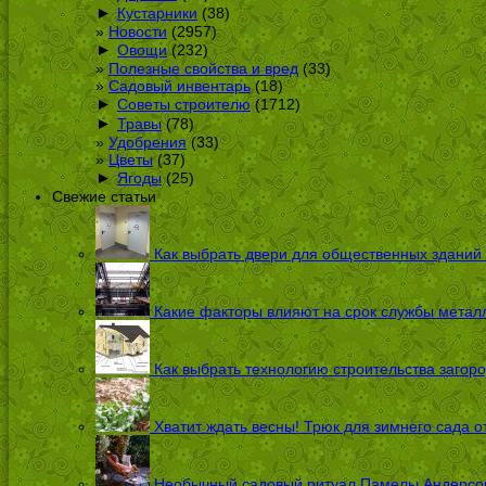
►
Кустарники
(38)
Новости
(2957)
►
Овощи
(232)
Полезные свойства и вред
(33)
Садовый инвентарь
(18)
►
Советы строителю
(1712)
►
Травы
(78)
Удобрения
(33)
Цветы
(37)
►
Ягоды
(25)
Свежие статьи
Как выбрать двери для общественных зданий
Какие факторы влияют на срок службы металл
Как выбрать технологию строительства загоро
Хватит ждать весны! Трюк для зимнего сада 
Необычный садовый ритуал Памелы Андерсон п