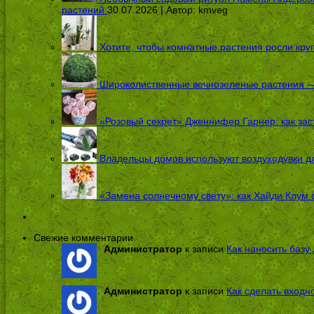
растений
30.07.2026 | Автор:
kmveg
Хотите, чтобы комнатные растения росли кру
Широколиственные вечнозеленые растения — 
«Розовый секрет» Дженнифер Гарнер: как заст
Владельцы домов используют воздуходувки дл
«Замена солнечному свету»: как Хайди Клум 
Свежие комментарии
Администратор
к записи
Как наносить базу 
Администратор
к записи
Как сделать входн