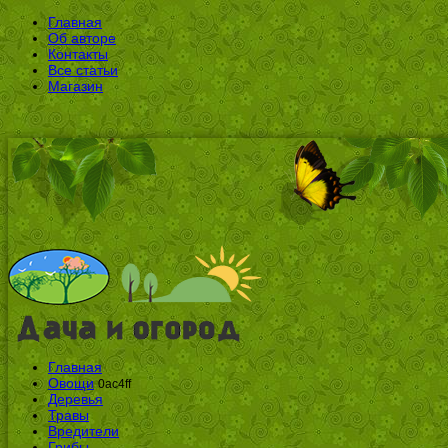
Главная
Об авторе
Контакты
Все статьи
Магазин
Главная
Овощи
0ac4ff
Деревья
Травы
Вредители
Грибы