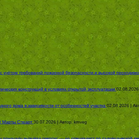
 с учётом требований пожарной безопасности и высокой проходимо
ических конструкций в условиях открытой эксплуатации
02.08.2026
дного дома в зависимости от особенностей участка
02.08.2026 | Ав
от Марты Стюарт
30.07.2026 | Автор:
kmveg
оначалу вызывал скепсис — но специалист по садоводческой терап