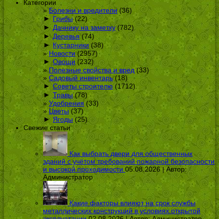
Категории
Болезни и вредители
(36)
►
Грибы
(22)
►
Дачнику на заметку
(782)
►
Деревья
(74)
►
Кустарники
(38)
Новости
(2957)
►
Овощи
(232)
Полезные свойства и вред
(33)
Садовый инвентарь
(18)
►
Советы строителю
(1712)
►
Травы
(78)
Удобрения
(33)
Цветы
(37)
►
Ягоды
(25)
Свежие статьи
Как выбрать двери для общественных
зданий с учётом требований пожарной безопасности
и высокой проходимости
05.08.2026 | Автор:
Администратор
Какие факторы влияют на срок службы
металлических конструкций в условиях открытой
эксплуатации
02.08.2026 | Автор:
Администратор