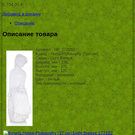
5,704.00
Р
УБ.
Добавить в корзину
Описание
Описание товара
Артикул - HP_172102,
Бренд - Home-Philosophy (Россия),
Серия - Light Breeze,
Ширина, мм - 130,
Высота, мм - 370,
Выступ, мм - 120,
Материал - керамика,
Цвет - белый,
Тип поверхности - матовый