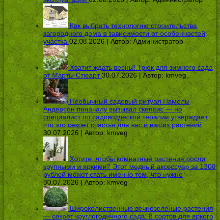
Как выбрать технологию строительства
загородного дома в зависимости от особенностей
участка
02.08.2026 | Автор:
Администратор
Хватит ждать весны! Трюк для зимнего сада
от Марты Стюарт
30.07.2026 | Автор:
kmveg
Необычный садовый ритуал Памелы
Андерсон поначалу вызывал скепсис — но
специалист по садоводческой терапии утверждает,
что это секрет счастья для вас и ваших растений
30.07.2026 | Автор:
kmveg
Хотите, чтобы комнатные растения росли
крупными и яркими? Этот медный аксессуар за 1300
рублей может стать именно тем, что нужно
30.07.2026 | Автор:
kmveg
Широколиственные вечнозеленые растения
— секрет круглогодичного сада: 8 сортов для яркого