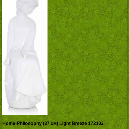
Home-Philosophy (37 см) Light Breeze 172102