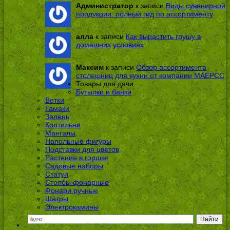
Администратор
к записи
Виды сувенирной
продукции: полный гид по ассортименту
алла
к записи
Как вырастить грушу в
домашних условиях
Максим
к записи
Обзор ассортимента
столешниц для кухни от компании МАЕРСС
Товары для дачи
Бутылки и банки
Ветки
Гамаки
Зелень
Коптильни
Мангалы
Напольные фигуры
Подставки для цветов
Растения в горшке
Садовые наборы
Статуи
Столбы фонарные
Фонари ручные
Шатры
Электрокамины