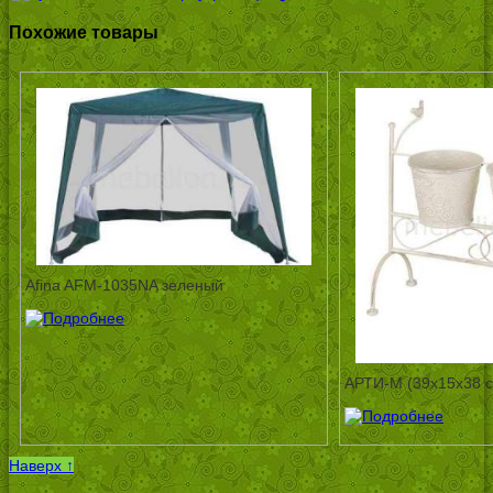
Похожие товары
Afina AFM-1035NA зеленый
АРТИ-М (39х15х38 с
Наверх ↑