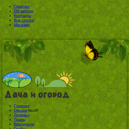
Главная
Об авторе
Контакты
Все статьи
Магазин
Главная
Овощи
0ac4ff
Деревья
Травы
Вредители
Грибы