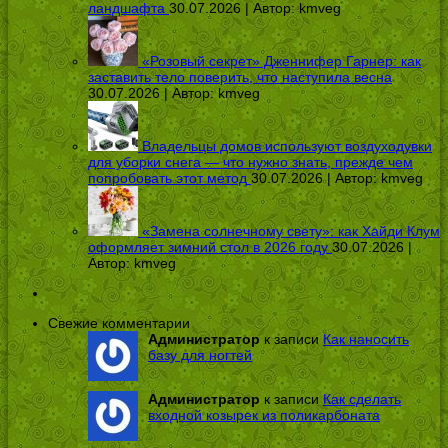
ландшафта
30.07.2026 | Автор:
kmveg
«Розовый секрет» Дженнифер Гарнер: как
заставить тело поверить, что наступила весна
30.07.2026 | Автор:
kmveg
Владельцы домов используют воздуходувки
для уборки снега — что нужно знать, прежде чем
попробовать этот метод
30.07.2026 | Автор:
kmveg
«Замена солнечному свету»: как Хайди Клум
оформляет зимний стол в 2026 году
30.07.2026 |
Автор:
kmveg
Свежие комментарии
Администратор
к записи
Как наносить
базу для ногтей
Администратор
к записи
Как сделать
входной козырек из поликарбоната