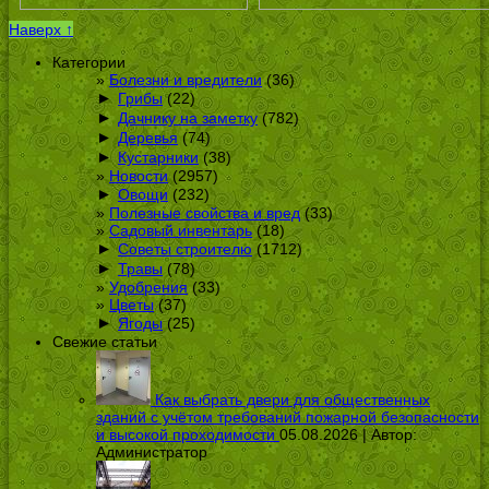
Наверх ↑
Категории
Болезни и вредители
(36)
►
Грибы
(22)
►
Дачнику на заметку
(782)
►
Деревья
(74)
►
Кустарники
(38)
Новости
(2957)
►
Овощи
(232)
Полезные свойства и вред
(33)
Садовый инвентарь
(18)
►
Советы строителю
(1712)
►
Травы
(78)
Удобрения
(33)
Цветы
(37)
►
Ягоды
(25)
Свежие статьи
Как выбрать двери для общественных
зданий с учётом требований пожарной безопасности
и высокой проходимости
05.08.2026 | Автор:
Администратор