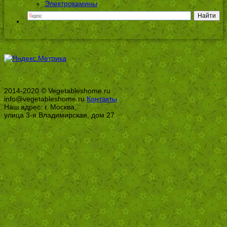
Электрокамины
2014-2020 © Vegetableshome.ru
info@vegetableshome.ru
Контакты
Наш адрес: г. Москва,
улица 3-я Владимирская, дом 27