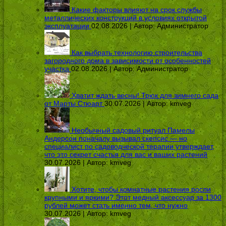
Какие факторы влияют на срок службы
металлических конструкций в условиях открытой
эксплуатации
02.08.2026 | Автор:
Администратор
Как выбрать технологию строительства
загородного дома в зависимости от особенностей
участка
02.08.2026 | Автор:
Администратор
Хватит ждать весны! Трюк для зимнего сада
от Марты Стюарт
30.07.2026 | Автор:
kmveg
Необычный садовый ритуал Памелы
Андерсон поначалу вызывал скепсис — но
специалист по садоводческой терапии утверждает,
что это секрет счастья для вас и ваших растений
30.07.2026 | Автор:
kmveg
Хотите, чтобы комнатные растения росли
крупными и яркими? Этот медный аксессуар за 1300
рублей может стать именно тем, что нужно
30.07.2026 | Автор:
kmveg