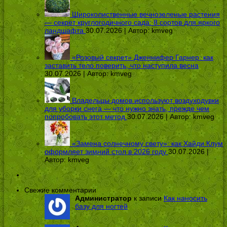
Широколиственные вечнозеленые растения
— секрет круглогодичного сада: 8 сортов для яркого
ландшафта
30.07.2026 | Автор:
kmveg
«Розовый секрет» Дженнифер Гарнер: как
заставить тело поверить, что наступила весна
30.07.2026 | Автор:
kmveg
Владельцы домов используют воздуходувки
для уборки снега — что нужно знать, прежде чем
попробовать этот метод
30.07.2026 | Автор:
kmveg
«Замена солнечному свету»: как Хайди Клум
оформляет зимний стол в 2026 году
30.07.2026 |
Автор:
kmveg
Свежие комментарии
Администратор
к записи
Как наносить
базу для ногтей