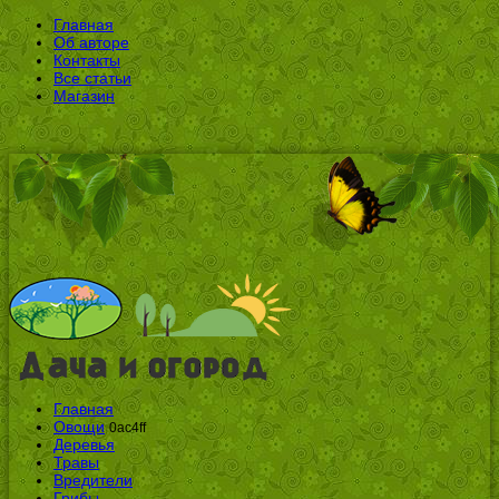
Главная
Об авторе
Контакты
Все статьи
Магазин
Главная
Овощи
0ac4ff
Деревья
Травы
Вредители
Грибы