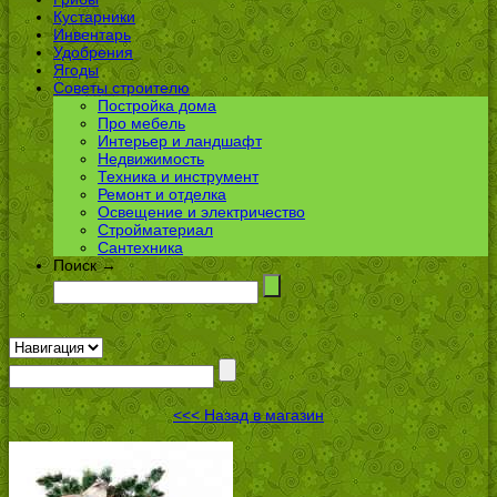
Кустарники
Инвентарь
Удобрения
Ягоды
Советы строителю
Постройка дома
Про мебель
Интерьер и ландшафт
Недвижимость
Техника и инструмент
Ремонт и отделка
Освещение и электричество
Стройматериал
Сантехника
Поиск →
<<< Назад в магазин