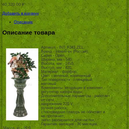
40,320.00
Р
УБ.
Добавить в корзину
Описание
Описание товара
Артикул - INT_F341.ZEL,
Бренд - interier-ex (Россия),
Серия - Орёл,
Ширина, мм - 540,
Высота, мм - 1450,
Выступ, мм - 420,
Материал - фарфор,
Цвет - зеленый, коричневый,
Тип поверхности - глянцевый,
матовый,
Компоненты, входящие в комплект -
регулятор напора воды,
Дополнительные параметры - работает
от сети;
напряжение 220 V;
ручная работа;
стекловидная глазурь не облетает и
не протекает;
легко разбирается для чистки,
Гарантия, месяцев - 36 месяцев,
Масса, кг - 26.0