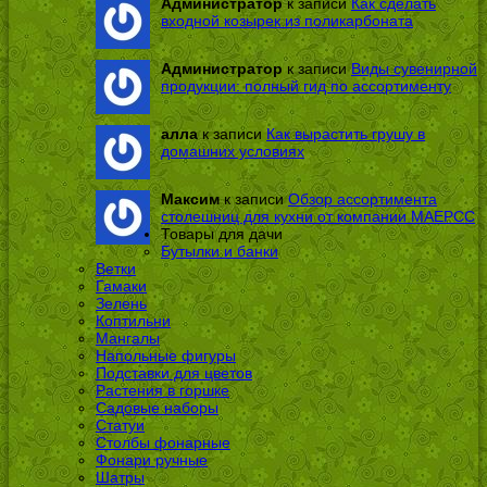
Администратор
к записи
Как сделать
входной козырек из поликарбоната
Администратор
к записи
Виды сувенирной
продукции: полный гид по ассортименту
алла
к записи
Как вырастить грушу в
домашних условиях
Максим
к записи
Обзор ассортимента
столешниц для кухни от компании МАЕРСС
Товары для дачи
Бутылки и банки
Ветки
Гамаки
Зелень
Коптильни
Мангалы
Напольные фигуры
Подставки для цветов
Растения в горшке
Садовые наборы
Статуи
Столбы фонарные
Фонари ручные
Шатры