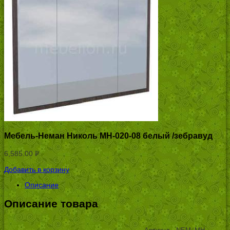
Мебель-Неман Николь МН-020-08 белый /зебравуд
6,585.00
Р
УБ.
Добавить в корзину
Описание
Описание товара