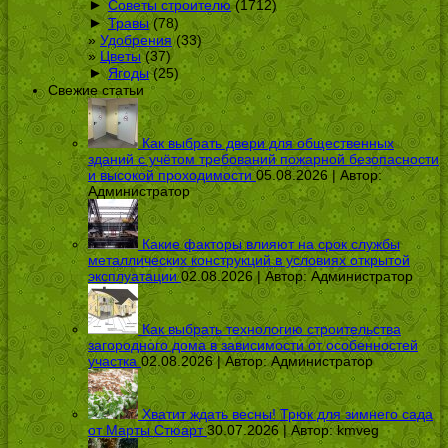
►
Советы строителю
(1712)
►
Травы
(78)
Удобрения
(33)
Цветы
(37)
►
Ягоды
(25)
Свежие статьи
Как выбрать двери для общественных
зданий с учётом требований пожарной безопасности
и высокой проходимости
05.08.2026 | Автор:
Администратор
Какие факторы влияют на срок службы
металлических конструкций в условиях открытой
эксплуатации
02.08.2026 | Автор:
Администратор
Как выбрать технологию строительства
загородного дома в зависимости от особенностей
участка
02.08.2026 | Автор:
Администратор
Хватит ждать весны! Трюк для зимнего сада
от Марты Стюарт
30.07.2026 | Автор:
kmveg