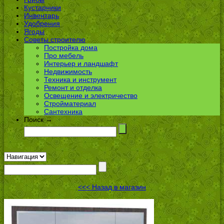
Кустарники
Инвентарь
Удобрения
Ягоды
Советы строителю
Постройка дома
Про мебель
Интерьер и ландшафт
Недвижимость
Техника и инструмент
Ремонт и отделка
Освещение и электричество
Стройматериал
Сантехника
Поиск →
<<< Назад в магазин