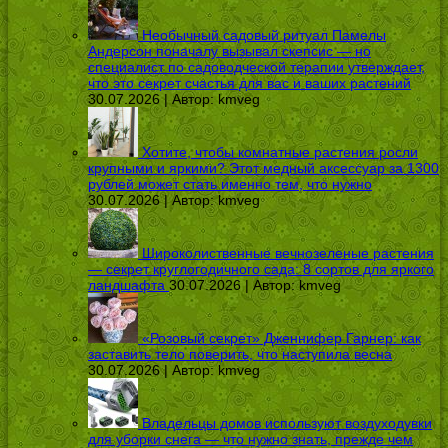
Необычный садовый ритуал Памелы
Андерсон поначалу вызывал скепсис — но
специалист по садоводческой терапии утверждает,
что это секрет счастья для вас и ваших растений
30.07.2026 | Автор:
kmveg
Хотите, чтобы комнатные растения росли
крупными и яркими? Этот медный аксессуар за 1300
рублей может стать именно тем, что нужно
30.07.2026 | Автор:
kmveg
Широколиственные вечнозеленые растения
— секрет круглогодичного сада: 8 сортов для яркого
ландшафта
30.07.2026 | Автор:
kmveg
«Розовый секрет» Дженнифер Гарнер: как
заставить тело поверить, что наступила весна
30.07.2026 | Автор:
kmveg
Владельцы домов используют воздуходувки
для уборки снега — что нужно знать, прежде чем