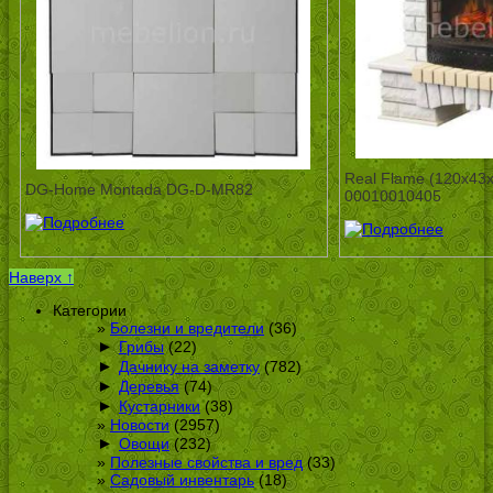
Real Flame (120х43х
DG-Home Montada DG-D-MR82
00010010405
Наверх ↑
Категории
Болезни и вредители
(36)
►
Грибы
(22)
►
Дачнику на заметку
(782)
►
Деревья
(74)
►
Кустарники
(38)
Новости
(2957)
►
Овощи
(232)
Полезные свойства и вред
(33)
Садовый инвентарь
(18)