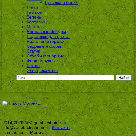
Бутылки и банки
Ветки
Гамаки
Зелень
Коптильни
Мангалы
Напольные фигуры
Подставки для цветов
Растения в горшке
Садовые наборы
Статуи
Столбы фонарные
Фонари ручные
Шатры
Электрокамины
2014-2020 © Vegetableshome.ru
info@vegetableshome.ru
Контакты
Наш адрес: г. Москва,