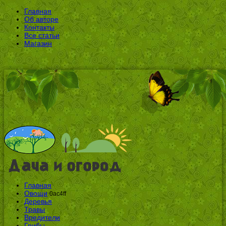
Главная
Об авторе
Контакты
Все статьи
Магазин
Главная
Овощи
0ac4ff
Деревья
Травы
Вредители
Грибы