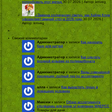
попробовать этот метод
30.07.2026 | Автор:
kmveg
«Замена солнечному свету»: как Хайди Клум
оформляет зимний стол в 2026 году
30.07.2026 |
Автор:
kmveg
Свежие комментарии
Администратор
к записи
Как наносить
базу для ногтей
Администратор
к записи
Как сделать
входной козырек из поликарбоната
Администратор
к записи
Виды сувенирной
продукции: полный гид по ассортименту
алла
к записи
Как вырастить грушу в
домашних условиях
Максим
к записи
Обзор ассортимента
столешниц для кухни от компании МАЕРСС
Товары для дачи