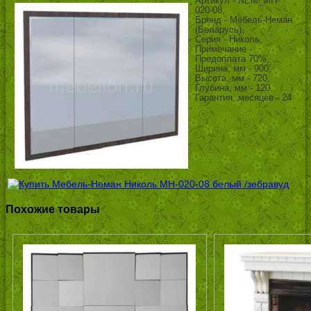
Артикул - NEM_MH-
020-08,
Бренд - Мебель-Неман
(Беларусь),
Серия - Николь,
Примечание -
Предоплата 70%,
Ширина, мм - 900,
Высота, мм - 720,
Глубина, мм - 120,
Гарантия, месяцев - 24
Похожие товары