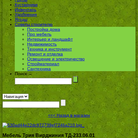
Кустарники
Инвентарь
Удобрения
Ягоды
Советы строителю
Постройка дома
Про мебель
Интерьер и ландшафт
Недвижимость
Техника и инструмент
Ремонт и отделка
Освещение и электричество
Стройматериал
Сантехника
Поиск →
<<< Назад в магазин
Мебель Трия Вирджиния ТД-233.06.01