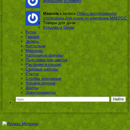
домашних условиях
Максим
к записи
Обзор ассортимента
столешниц для кухни от компании МАЕРСС
Товары для дачи
Бутылки и банки
Ветки
Гамаки
Зелень
Коптильни
Мангалы
Напольные фигуры
Подставки для цветов
Растения в горшке
Садовые наборы
Статуи
Столбы фонарные
Фонари ручные
Шатры
Электрокамины