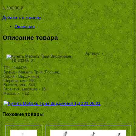
3,390.00
Р
УБ.
Добавить в корзину
Описание
Описание товара
Артикул -
TRI_1144425,
Бренд - Мебель Трия (Россия),
Серия - Вирджиния,
Ширина, мм - 890,
Высота, мм - 640,
Гарантия, месяцев - 18,
Масса, кг - 12
Похожие товары