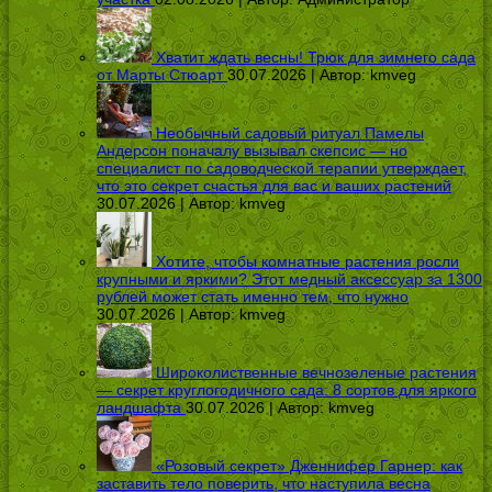
Хватит ждать весны! Трюк для зимнего сада
от Марты Стюарт
30.07.2026 | Автор:
kmveg
Необычный садовый ритуал Памелы
Андерсон поначалу вызывал скепсис — но
специалист по садоводческой терапии утверждает,
что это секрет счастья для вас и ваших растений
30.07.2026 | Автор:
kmveg
Хотите, чтобы комнатные растения росли
крупными и яркими? Этот медный аксессуар за 1300
рублей может стать именно тем, что нужно
30.07.2026 | Автор:
kmveg
Широколиственные вечнозеленые растения
— секрет круглогодичного сада: 8 сортов для яркого
ландшафта
30.07.2026 | Автор:
kmveg
«Розовый секрет» Дженнифер Гарнер: как
заставить тело поверить, что наступила весна