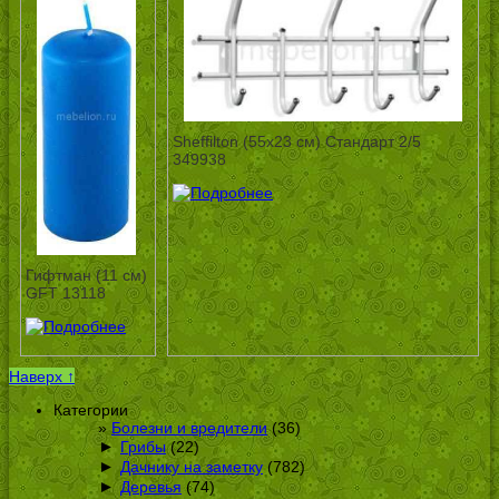
Sheffilton (55х23 см) Стандарт 2/5
349938
Гифтман (11 см)
GFT 13118
Наверх ↑
Категории
Болезни и вредители
(36)
►
Грибы
(22)
►
Дачнику на заметку
(782)
►
Деревья
(74)