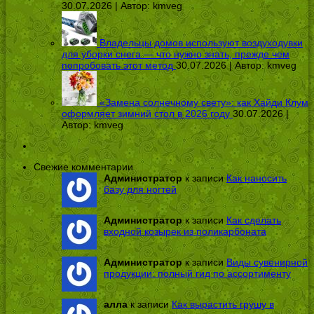
30.07.2026 | Автор:
kmveg
Владельцы домов используют воздуходувки
для уборки снега — что нужно знать, прежде чем
попробовать этот метод
30.07.2026 | Автор:
kmveg
«Замена солнечному свету»: как Хайди Клум
оформляет зимний стол в 2026 году
30.07.2026 |
Автор:
kmveg
Свежие комментарии
Администратор
к записи
Как наносить
базу для ногтей
Администратор
к записи
Как сделать
входной козырек из поликарбоната
Администратор
к записи
Виды сувенирной
продукции: полный гид по ассортименту
алла
к записи
Как вырастить грушу в