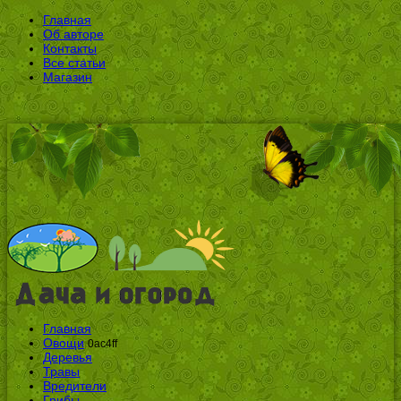
Главная
Об авторе
Контакты
Все статьи
Магазин
Главная
Овощи
0ac4ff
Деревья
Травы
Вредители
Грибы