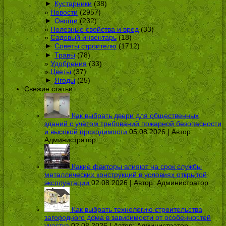
►
Кустарники
(38)
Новости
(2957)
►
Овощи
(232)
Полезные свойства и вред
(33)
Садовый инвентарь
(18)
►
Советы строителю
(1712)
►
Травы
(78)
Удобрения
(33)
Цветы
(37)
►
Ягоды
(25)
Свежие статьи
Как выбрать двери для общественных
зданий с учётом требований пожарной безопасности
и высокой проходимости
05.08.2026 | Автор:
Администратор
Какие факторы влияют на срок службы
металлических конструкций в условиях открытой
эксплуатации
02.08.2026 | Автор:
Администратор
Как выбрать технологию строительства
загородного дома в зависимости от особенностей
участка
02.08.2026 | Автор:
Администратор