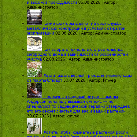
и высокой проходимости
05.08.2026 | Автор:
Администратор
Какие факторы влияют на срок службы
металлических конструкций в условиях открытой
эксплуатации
02.08.2026 | Автор:
Администратор
Как выбрать технологию строительства
загородного дома в зависимости от особенностей
участка
02.08.2026 | Автор:
Администратор
Хватит ждать весны! Трюк для зимнего сада
от Марты Стюарт
30.07.2026 | Автор:
kmveg
Необычный садовый ритуал Памелы
Андерсон поначалу вызывал скепсис — но
специалист по садоводческой терапии утверждает,
что это секрет счастья для вас и ваших растений
30.07.2026 | Автор:
kmveg
Хотите, чтобы комнатные растения росли