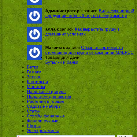
Администратор
к записи
Виды сувенирной
продукции: полный гид по ассортименту
алла
к записи
Как вырастить грушу в
домашних условиях
Максим
к записи
Обзор ассортимента
столешниц для кухни от компании МАЕРСС
Товары для дачи
Бутылки и банки
Ветки
Гамаки
Зелень
Коптильни
Мангалы
Напольные фигуры
Подставки для цветов
Растения в горшке
Садовые наборы
Статуи
Столбы фонарные
Фонари ручные
Шатры
Электрокамины