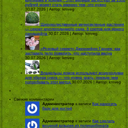
крупными и яркими? Этот медный аксессуар за 1300
рублей может стать именно тем, что нужно
30.07.2026 | Автор:
kmveg
Широколиственные вечнозеленые растения
— секрет круглогодичного сада: 8 сортов для яркого
ландшафта
30.07.2026 | Автор:
kmveg
«Розовый секрет» Дженнифер Гарнер: как
заставить тело поверить, что наступила весна
30.07.2026 | Автор:
kmveg
Владельцы домов используют воздуходувки
для уборки снега — что нужно знать, прежде чем
попробовать этот метод
30.07.2026 | Автор:
kmveg
Свежие комментарии
Администратор
к записи
Как наносить
базу для ногтей
Администратор
к записи
Как сделать
входной козырек из поликарбоната