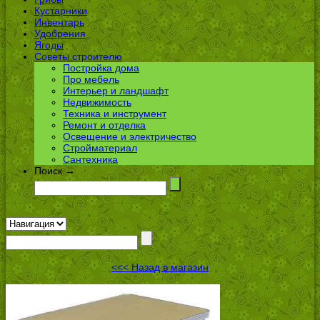
Кустарники
Инвентарь
Удобрения
Ягоды
Советы строителю
Постройка дома
Про мебель
Интерьер и ландшафт
Недвижимость
Техника и инструмент
Ремонт и отделка
Освещение и электричество
Стройматериал
Сантехника
Поиск →
<<< Назад в магазин