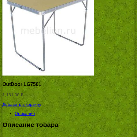
OutDoor LG7501
1,131.00
Р
УБ.
Добавить в корзину
Описание
Описание товара