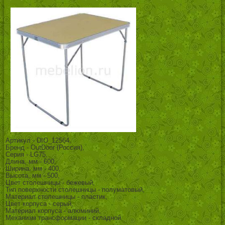
Артикул - DIO_12564,
Бренд - OutDoor (Россия),
Серия - LG75,
Длина, мм - 600,
Ширина, мм - 400,
Высота, мм - 500,
Цвет столешницы - бежевый,
Тип поверхности столешницы - полуматовый,
Материал столешницы - пластик,
Цвет корпуса - серый,
Материал корпуса - алюминий,
Механизм трансформации - складной