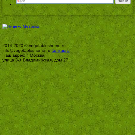
2014-2020 © Vegetableshome.ru
info@vegetableshome.ru
Контакты
Наш адрес: г. Москва,
улица 3-я Владимирская, дом 27