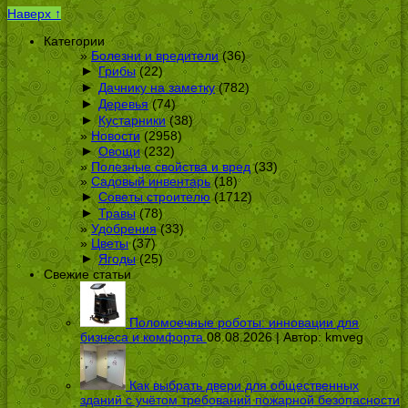
Наверх ↑
Категории
Болезни и вредители
(36)
►
Грибы
(22)
►
Дачнику на заметку
(782)
►
Деревья
(74)
►
Кустарники
(38)
Новости
(2958)
►
Овощи
(232)
Полезные свойства и вред
(33)
Садовый инвентарь
(18)
►
Советы строителю
(1712)
►
Травы
(78)
Удобрения
(33)
Цветы
(37)
►
Ягоды
(25)
Свежие статьи
Поломоечные роботы: инновации для
бизнеса и комфорта
08.08.2026 | Автор:
kmveg
Как выбрать двери для общественных
зданий с учётом требований пожарной безопасности