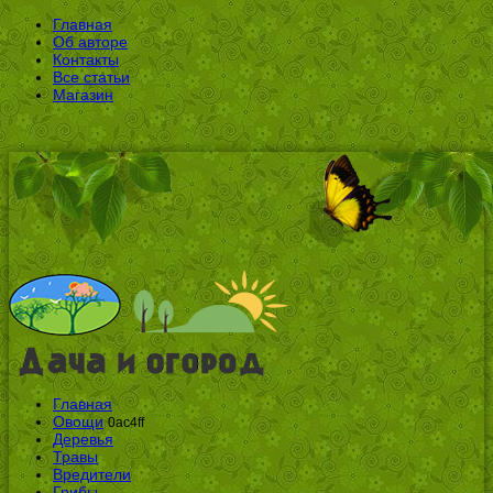
Главная
Об авторе
Контакты
Все статьи
Магазин
Главная
Овощи
0ac4ff
Деревья
Травы
Вредители
Грибы