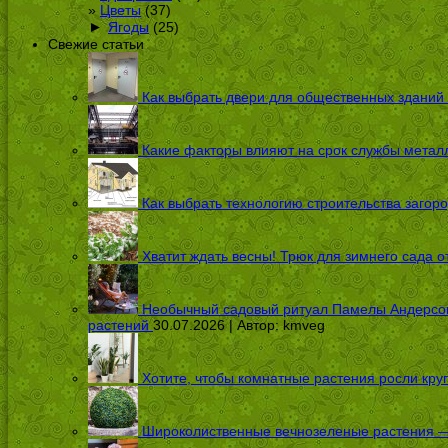
Цветы
(37)
►
Ягоды
(25)
Свежие статьи
Как выбрать двери для общественных зданий
Какие факторы влияют на срок службы металл
Как выбрать технологию строительства загоро
Хватит ждать весны! Трюк для зимнего сада 
Необычный садовый ритуал Памелы Андерсон п
растений
30.07.2026 | Автор:
kmveg
Хотите, чтобы комнатные растения росли кру
Широколиственные вечнозеленые растения — 