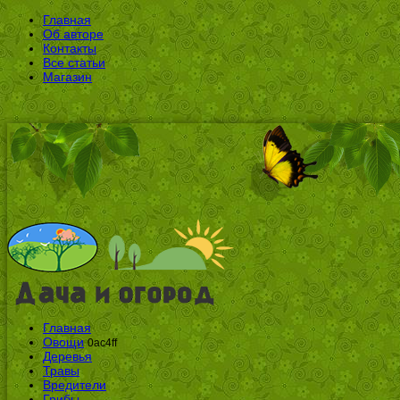
Главная
Об авторе
Контакты
Все статьи
Магазин
Главная
Овощи
0ac4ff
Деревья
Травы
Вредители
Грибы