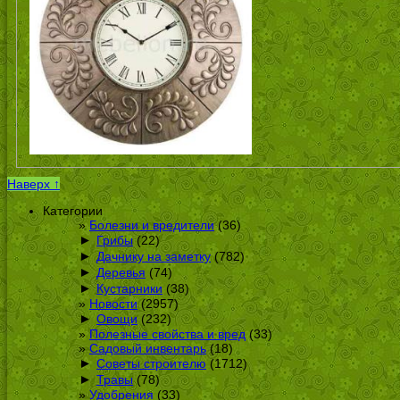
Наверх ↑
Категории
Болезни и вредители
(36)
►
Грибы
(22)
►
Дачнику на заметку
(782)
►
Деревья
(74)
►
Кустарники
(38)
Новости
(2957)
►
Овощи
(232)
Полезные свойства и вред
(33)
Садовый инвентарь
(18)
►
Советы строителю
(1712)
►
Травы
(78)
Удобрения
(33)