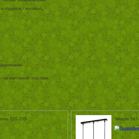
 - белый, неокрашенный,
и подвесок - матовый,
акаливания,
 - на монтажной пластине
home 220-103
Velante 567