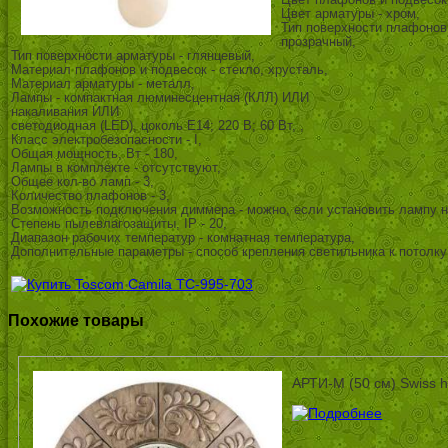
Цвет плафонов и подвесок
Цвет арматуры - хром,
Тип поверхности плафонов 
прозрачный,
Тип поверхности арматуры - глянцевый,
Материал плафонов и подвесок - стекло, хрусталь,
Материал арматуры - металл,
Лампы - компактная люминесцентная (КЛЛ) ИЛИ
накаливания ИЛИ
светодиодная (LED), цоколь E14; 220 В; 60 Вт, ,
Класс электробезопасности - I,
Общая мощность, Вт - 180,
Лампы в комплекте - отсутствуют,
Общее кол-во ламп - 3,
Количество плафонов - 3,
Возможность подключения диммера - можно, если установить лампу н
Степень пылевлагозащиты, IP - 20,
Диапазон рабочих температур - комнатная температура,
Дополнительные параметры - способ крепления светильника к потолку
Похожие товары
АРТИ-М (50 см) Swiss 