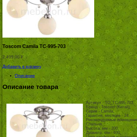
Toscom Camila ТС-995-703
2,499.00
Р
УБ.
Добавить в корзину
Описание
Описание товара
Артикул - TO_TC-995-703,
Бренд - Toscom (Китай),
Серия - Camila,
Гарантия, месяцев - 24,
Рекомендуемые помещения 
Спальня,
Высота, мм - 200,
Диаметр, мм - 600,