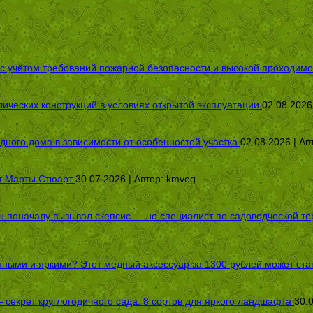
 с учётом требований пожарной безопасности и высокой проходимо
ических конструкций в условиях открытой эксплуатации
02.08.2026
дного дома в зависимости от особенностей участка
02.08.2026 | Ав
от Марты Стюарт
30.07.2026 | Автор:
kmveg
оначалу вызывал скепсис — но специалист по садоводческой терап
пными и яркими? Этот медный аксессуар за 1300 рублей может стат
секрет круглогодичного сада: 8 сортов для яркого ландшафта
30.