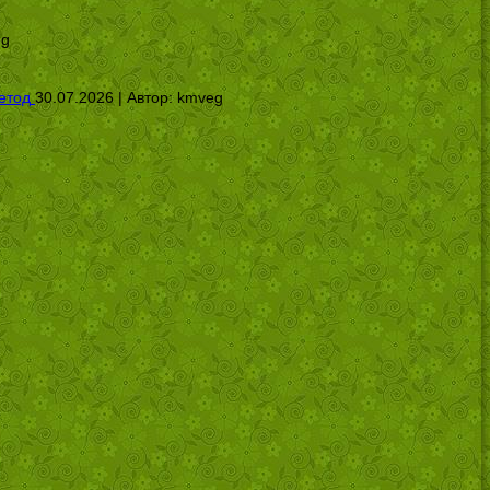
eg
етод
30.07.2026 | Автор:
kmveg