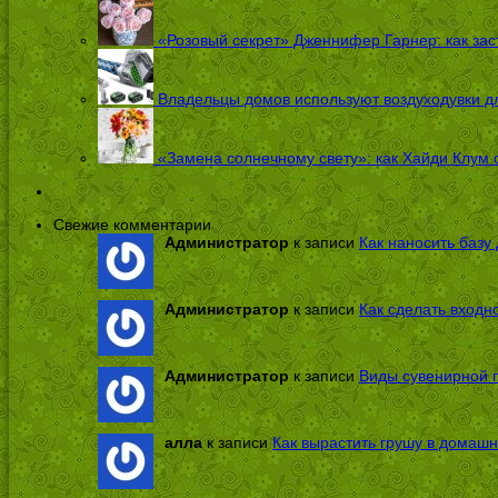
«Розовый секрет» Дженнифер Гарнер: как заст
Владельцы домов используют воздуходувки дл
«Замена солнечному свету»: как Хайди Клум 
Свежие комментарии
Администратор
к записи
Как наносить базу 
Администратор
к записи
Как сделать входн
Администратор
к записи
Виды сувенирной п
алла
к записи
Как вырастить грушу в домашн