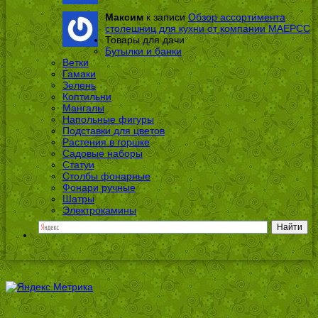
Максим
к записи
Обзор ассортимента
столешниц для кухни от компании МАЕРСС
Товары для дачи
Бутылки и банки
Ветки
Гамаки
Зелень
Коптильни
Мангалы
Напольные фигуры
Подставки для цветов
Растения в горшке
Садовые наборы
Статуи
Столбы фонарные
Фонари ручные
Шатры
Электрокамины