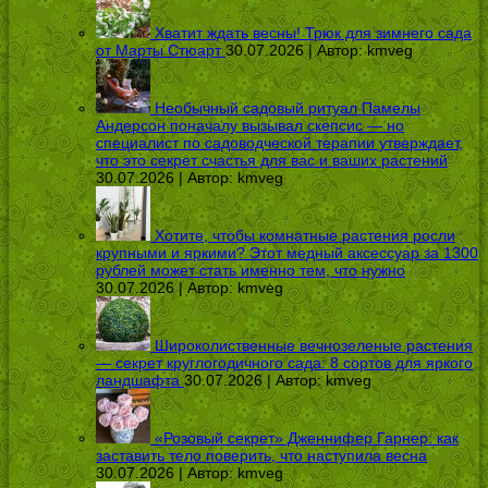
Хватит ждать весны! Трюк для зимнего сада
от Марты Стюарт
30.07.2026 | Автор:
kmveg
Необычный садовый ритуал Памелы
Андерсон поначалу вызывал скепсис — но
специалист по садоводческой терапии утверждает,
что это секрет счастья для вас и ваших растений
30.07.2026 | Автор:
kmveg
Хотите, чтобы комнатные растения росли
крупными и яркими? Этот медный аксессуар за 1300
рублей может стать именно тем, что нужно
30.07.2026 | Автор:
kmveg
Широколиственные вечнозеленые растения
— секрет круглогодичного сада: 8 сортов для яркого
ландшафта
30.07.2026 | Автор:
kmveg
«Розовый секрет» Дженнифер Гарнер: как
заставить тело поверить, что наступила весна
30.07.2026 | Автор:
kmveg