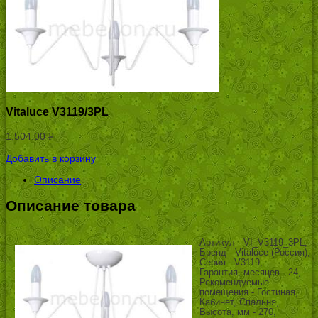
Vitaluce V3119/3PL
1,504.00
Р
УБ.
Добавить в корзину
Описание
Описание товара
Артикул - VI_V3119_3PL,
Бренд - Vitaluce (Россия),
Серия - V3119,
Гарантия, месяцев - 24,
Рекомендуемые
помещения - Гостиная,
Кабинет, Спальня,
Высота, мм - 270,