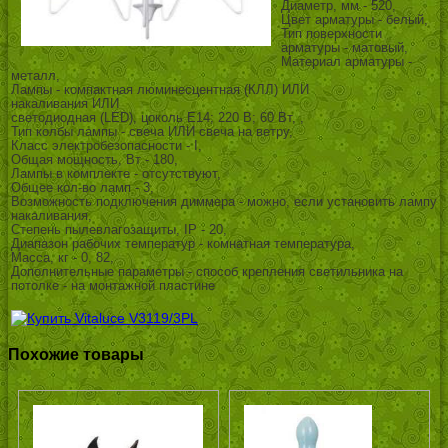
Диаметр, мм - 520,
Цвет арматуры - белый,
Тип поверхности
арматуры - матовый,
Материал арматуры -
металл,
Лампы - компактная люминесцентная (КЛЛ) ИЛИ
накаливания ИЛИ
светодиодная (LED), цоколь E14; 220 В; 60 Вт, ,
Тип колбы лампы - свеча ИЛИ свеча на ветру,
Класс электробезопасности - I,
Общая мощность, Вт - 180,
Лампы в комплекте - отсутствуют,
Общее кол-во ламп - 3,
Возможность подключения диммера - можно, если установить лампу
накаливания,
Степень пылевлагозащиты, IP - 20,
Диапазон рабочих температур - комнатная температура,
Масса, кг - 0, 82,
Дополнительные параметры - способ крепления светильника на
потолке - на монтажной пластине
Похожие товары