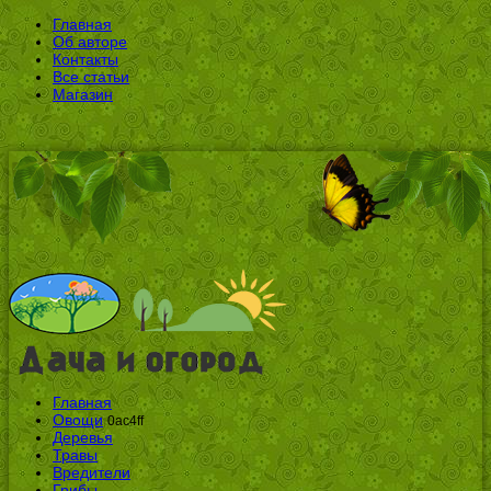
Главная
Об авторе
Контакты
Все статьи
Магазин
Главная
Овощи
0ac4ff
Деревья
Травы
Вредители
Грибы