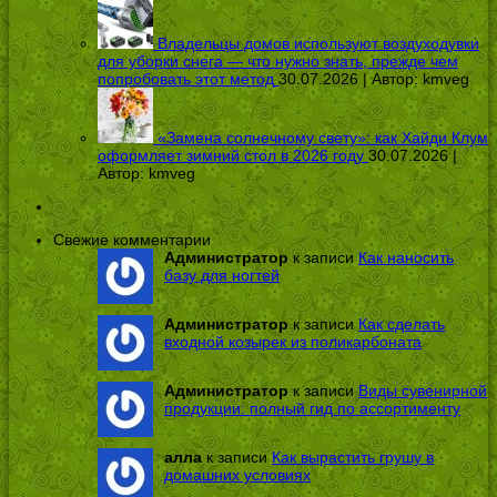
Владельцы домов используют воздуходувки
для уборки снега — что нужно знать, прежде чем
попробовать этот метод
30.07.2026 | Автор:
kmveg
«Замена солнечному свету»: как Хайди Клум
оформляет зимний стол в 2026 году
30.07.2026 |
Автор:
kmveg
Свежие комментарии
Администратор
к записи
Как наносить
базу для ногтей
Администратор
к записи
Как сделать
входной козырек из поликарбоната
Администратор
к записи
Виды сувенирной
продукции: полный гид по ассортименту
алла
к записи
Как вырастить грушу в
домашних условиях