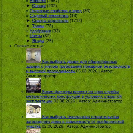
Новости
(2957)
►
Овощи
(232)
Полезные свойства и вред
(33)
Садовый инвентарь
(18)
►
Советы строителю
(1712)
►
Травы
(78)
Удобрения
(33)
Цветы
(37)
►
Ягоды
(25)
Свежие статьи
Как выбрать двери для общественных
зданий с учётом требований пожарной безопасности
и высокой проходимости
05.08.2026 | Автор:
Администратор
Какие факторы влияют на срок службы
металлических конструкций в условиях открытой
эксплуатации
02.08.2026 | Автор:
Администратор
Как выбрать технологию строительства
загородного дома в зависимости от особенностей
участка
02.08.2026 | Автор:
Администратор