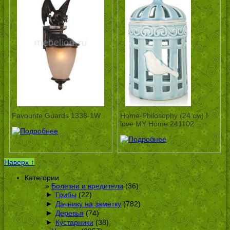
Favourite Guards 1338-1W
Home-Philosophy (24 см) I
love MY Home 241102
Наверх ↑
Категории
Болезни и вредители
(36)
►
Грибы
(22)
►
Дачнику на заметку
(782)
►
Деревья
(74)
►
Кустарники
(38)