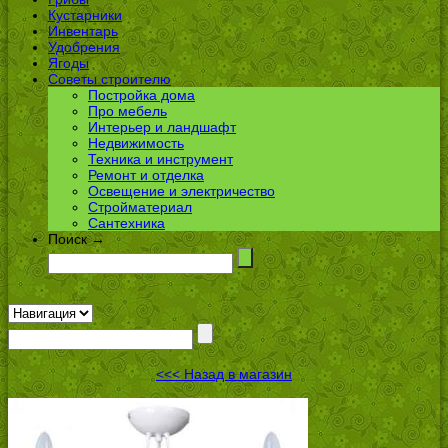
Кустарники
Инвентарь
Удобрения
Ягоды
Советы строителю
Постройка дома
Про мебель
Интерьер и ландшафт
Недвижимость
Техника и инструмент
Ремонт и отделка
Освещение и электричество
Стройматериал
Сантехника
Поиск →
<<< Назад в магазин