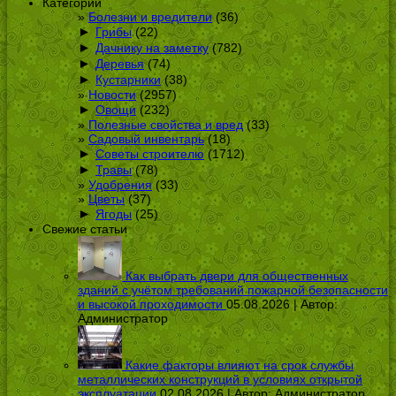
Категории
Болезни и вредители
(36)
►
Грибы
(22)
►
Дачнику на заметку
(782)
►
Деревья
(74)
►
Кустарники
(38)
Новости
(2957)
►
Овощи
(232)
Полезные свойства и вред
(33)
Садовый инвентарь
(18)
►
Советы строителю
(1712)
►
Травы
(78)
Удобрения
(33)
Цветы
(37)
►
Ягоды
(25)
Свежие статьи
Как выбрать двери для общественных
зданий с учётом требований пожарной безопасности
и высокой проходимости
05.08.2026 | Автор:
Администратор
Какие факторы влияют на срок службы
металлических конструкций в условиях открытой
эксплуатации
02.08.2026 | Автор:
Администратор