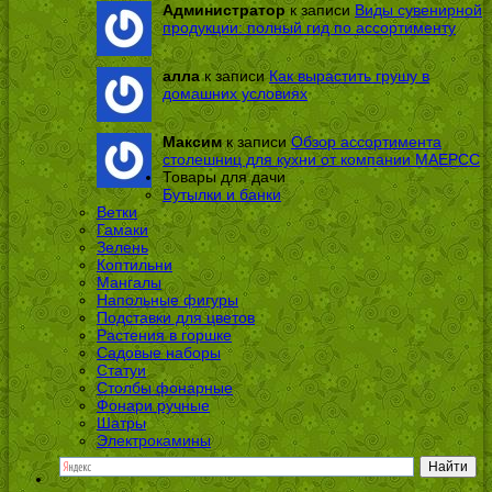
Администратор
к записи
Виды сувенирной
продукции: полный гид по ассортименту
алла
к записи
Как вырастить грушу в
домашних условиях
Максим
к записи
Обзор ассортимента
столешниц для кухни от компании МАЕРСС
Товары для дачи
Бутылки и банки
Ветки
Гамаки
Зелень
Коптильни
Мангалы
Напольные фигуры
Подставки для цветов
Растения в горшке
Садовые наборы
Статуи
Столбы фонарные
Фонари ручные
Шатры
Электрокамины