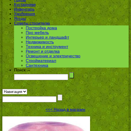
Кустарники
Инвентарь
Удобрения
Ягоды
Советы строителю
Постройка дома
Про мебель
Интерьер и ландшафт
Недвижимость
Техника и инструмент
Ремонт и отделка
Освещение и электричество
Стройматериал
Сантехника
Поиск →
<<< Назад в магазин