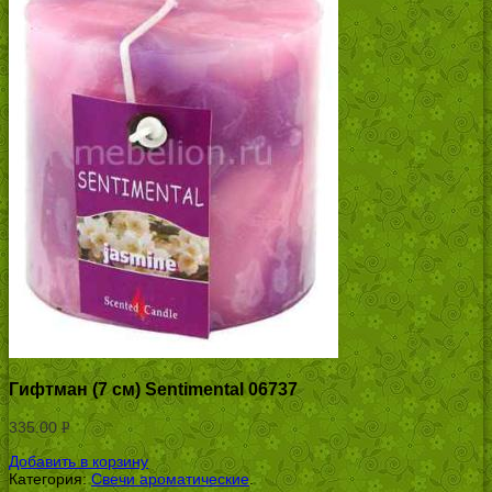
Гифтман (7 см) Sentimental 06737
335.00
Р
УБ.
Добавить в корзину
Категория:
Свечи ароматические
.