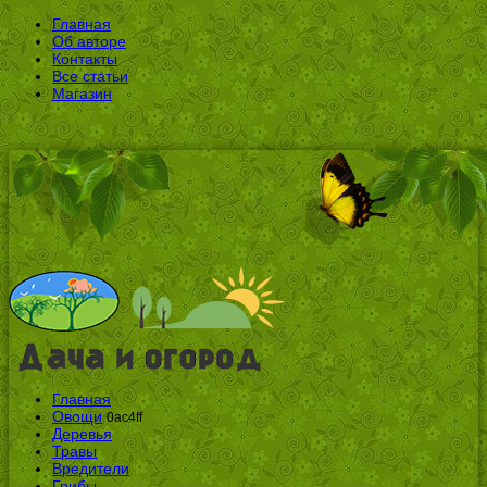
Главная
Об авторе
Контакты
Все статьи
Магазин
Главная
Овощи
0ac4ff
Деревья
Травы
Вредители
Грибы