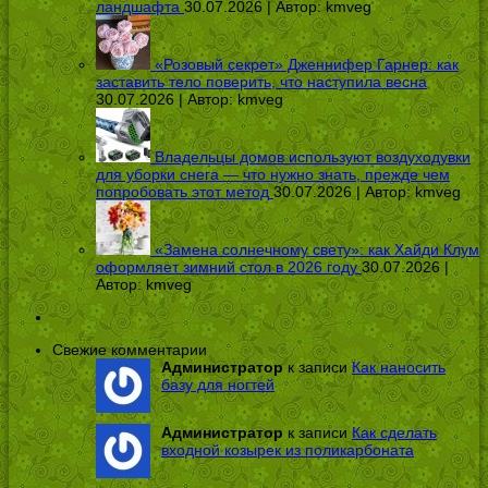
ландшафта
30.07.2026 | Автор:
kmveg
«Розовый секрет» Дженнифер Гарнер: как
заставить тело поверить, что наступила весна
30.07.2026 | Автор:
kmveg
Владельцы домов используют воздуходувки
для уборки снега — что нужно знать, прежде чем
попробовать этот метод
30.07.2026 | Автор:
kmveg
«Замена солнечному свету»: как Хайди Клум
оформляет зимний стол в 2026 году
30.07.2026 |
Автор:
kmveg
Свежие комментарии
Администратор
к записи
Как наносить
базу для ногтей
Администратор
к записи
Как сделать
входной козырек из поликарбоната