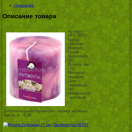
Описание
Описание товара
Артикул -
GFT_06737,
Бренд -
Гифтман
(Россия),
Серия -
Sentimental
067,
Высота, мм
- 70,
Материал -
парафин,
Цвет -
сиреневый,
Тип
поверхности
- матовый,
Дополнительные параметры - аромат жасмина,
Масса, кг - 0.28