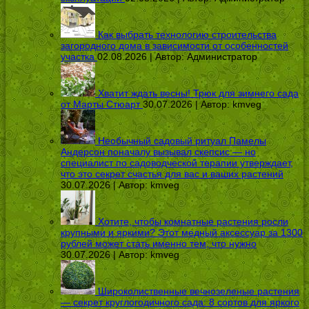
Как выбрать технологию строительства
загородного дома в зависимости от особенностей
участка
02.08.2026 | Автор:
Администратор
Хватит ждать весны! Трюк для зимнего сада
от Марты Стюарт
30.07.2026 | Автор:
kmveg
Необычный садовый ритуал Памелы
Андерсон поначалу вызывал скепсис — но
специалист по садоводческой терапии утверждает,
что это секрет счастья для вас и ваших растений
30.07.2026 | Автор:
kmveg
Хотите, чтобы комнатные растения росли
крупными и яркими? Этот медный аксессуар за 1300
рублей может стать именно тем, что нужно
30.07.2026 | Автор:
kmveg
Широколиственные вечнозеленые растения
— секрет круглогодичного сада: 8 сортов для яркого