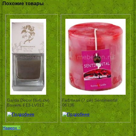
Похожие товары
Garda Decor (6х6 см)
Гифтман (7 см) Sentimental
Ваниль F13-LV017
06736
Наверх ↑