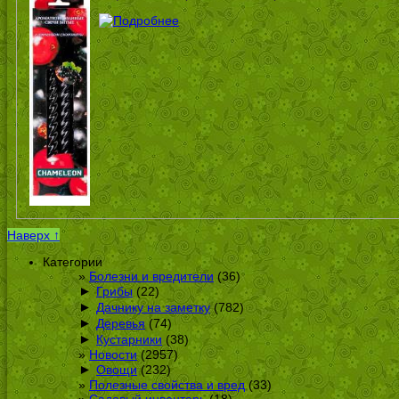
Наверх ↑
Категории
Болезни и вредители
(36)
►
Грибы
(22)
►
Дачнику на заметку
(782)
►
Деревья
(74)
►
Кустарники
(38)
Новости
(2957)
►
Овощи
(232)
Полезные свойства и вред
(33)