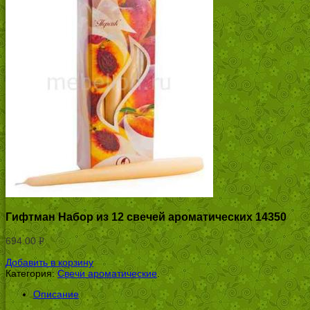
Гифтман Набор из 12 свечей ароматических 14350
694.00
Р
УБ.
Добавить в корзину
Категория:
Свечи ароматические
.
Описание