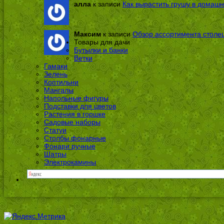
алла
к записи
Как вырастить грушу в домашн
Максим
к записи
Обзор ассортимента столе
Товары для дачи
Бутылки и банки
Ветки
Гамаки
Зелень
Коптильни
Мангалы
Напольные фигуры
Подставки для цветов
Растения в горшке
Садовые наборы
Статуи
Столбы фонарные
Фонари ручные
Шатры
Электрокамины