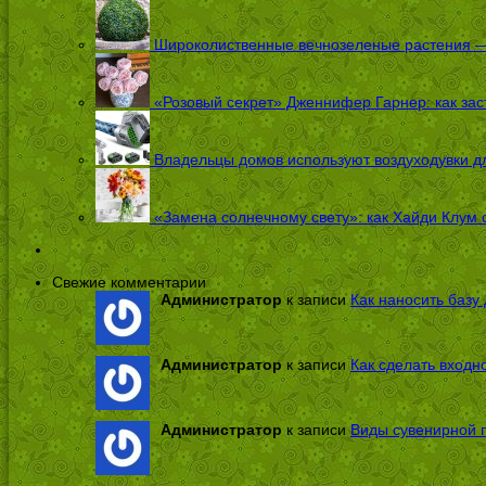
Широколиственные вечнозеленые растения — 
«Розовый секрет» Дженнифер Гарнер: как заст
Владельцы домов используют воздуходувки дл
«Замена солнечному свету»: как Хайди Клум 
Свежие комментарии
Администратор
к записи
Как наносить базу 
Администратор
к записи
Как сделать входн
Администратор
к записи
Виды сувенирной п