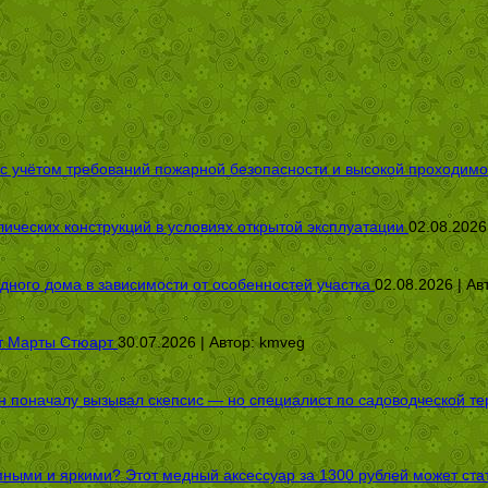
 с учётом требований пожарной безопасности и высокой проходимо
ических конструкций в условиях открытой эксплуатации
02.08.2026
дного дома в зависимости от особенностей участка
02.08.2026 | Ав
от Марты Стюарт
30.07.2026 | Автор:
kmveg
оначалу вызывал скепсис — но специалист по садоводческой терап
пными и яркими? Этот медный аксессуар за 1300 рублей может стат