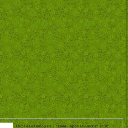
Гифтман Набор из 2 свечей ароматических 14389