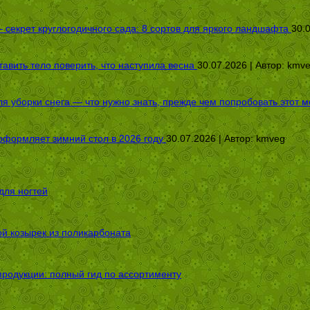
секрет круглогодичного сада: 8 сортов для яркого ландшафта
30.
авить тело поверить, что наступила весна
30.07.2026 | Автор:
kmv
я уборки снега — что нужно знать, прежде чем попробовать этот м
оформляет зимний стол в 2026 году
30.07.2026 | Автор:
kmveg
для ногтей
ой козырек из поликарбоната
родукции: полный гид по ассортименту