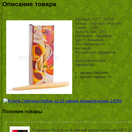
Описание товара
Артикул - GFT_14350,
Бренд - Гифтман (Россия),
Серия - 1435,
Высота, мм - 250,
Материал - парафин,
Цвет - бежевый,
Тип поверхности -
матовый,
Количество предметов -
12,
Дополнительные
параметры -
аромат персика;
время горения 7ч
Похожие товары
Гифтман Набор из 4 свечей ароматических GFT 1