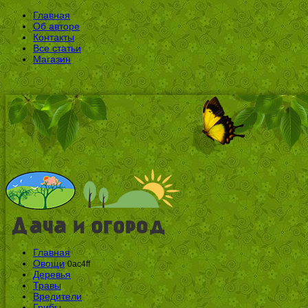
Главная
Об авторе
Контакты
Все статьи
Магазин
Главная
Овощи
0ac4ff
Деревья
Травы
Вредители
Грибы