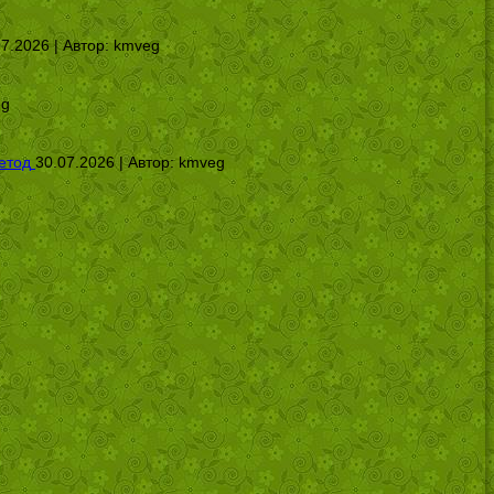
07.2026 | Автор:
kmveg
eg
етод
30.07.2026 | Автор:
kmveg