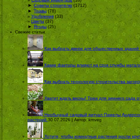
Садовый инвентарь
(18)
►
Советы строителю
(1712)
►
Травы
(78)
Удобрения
(33)
Цветы
(37)
►
Ягоды
(25)
Свежие статьи
Как выбрать двери для общественных зданий
Какие факторы влияют на срок службы металл
Как выбрать технологию строительства загоро
Хватит ждать весны! Трюк для зимнего сада 
Необычный садовый ритуал Памелы Андерсон п
растений
30.07.2026 | Автор:
kmveg
Хотите, чтобы комнатные растения росли кру