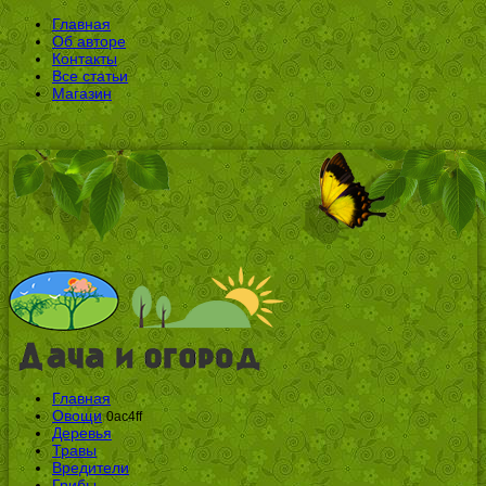
Главная
Об авторе
Контакты
Все статьи
Магазин
Главная
Овощи
0ac4ff
Деревья
Травы
Вредители
Грибы