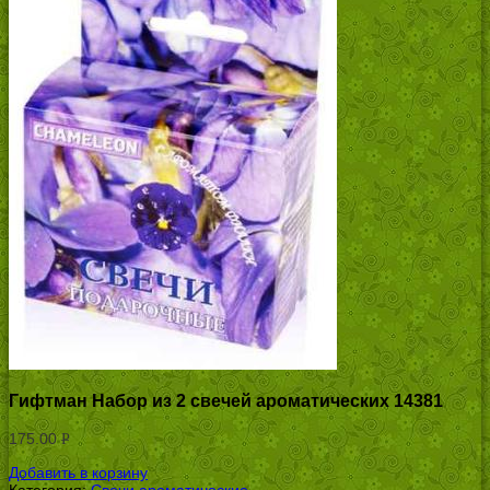
Гифтман Набор из 2 свечей ароматических 14381
175.00
Р
УБ.
Добавить в корзину
Категория:
Свечи ароматические
.