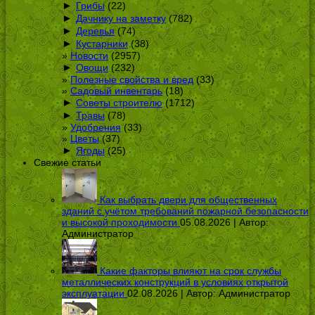
►
Грибы
(22)
►
Дачнику на заметку
(782)
►
Деревья
(74)
►
Кустарники
(38)
Новости
(2957)
►
Овощи
(232)
Полезные свойства и вред
(33)
Садовый инвентарь
(18)
►
Советы строителю
(1712)
►
Травы
(78)
Удобрения
(33)
Цветы
(37)
►
Ягоды
(25)
Свежие статьи
Как выбрать двери для общественных
зданий с учётом требований пожарной безопасности
и высокой проходимости
05.08.2026 | Автор:
Администратор
Какие факторы влияют на срок службы
металлических конструкций в условиях открытой
эксплуатации
02.08.2026 | Автор:
Администратор