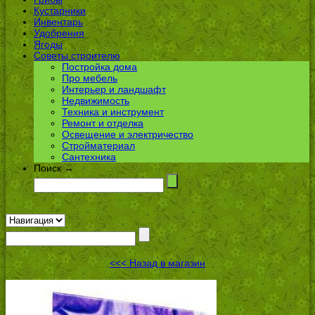
Кустарники
Инвентарь
Удобрения
Ягоды
Советы строителю
Постройка дома
Про мебель
Интерьер и ландшафт
Недвижимость
Техника и инструмент
Ремонт и отделка
Освещение и электричество
Стройматериал
Сантехника
Поиск →
<<< Назад в магазин