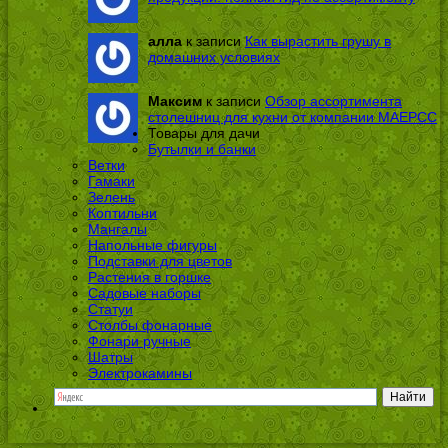
алла
к записи
Как вырастить грушу в
домашних условиях
Максим
к записи
Обзор ассортимента
столешниц для кухни от компании МАЕРСС
Товары для дачи
Бутылки и банки
Ветки
Гамаки
Зелень
Коптильни
Мангалы
Напольные фигуры
Подставки для цветов
Растения в горшке
Садовые наборы
Статуи
Столбы фонарные
Фонари ручные
Шатры
Электрокамины