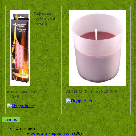
Гифтман
Набор из 4
свечей
ароматических GFT
АРТИ-М (8х9 см) 348-308
14378
Наверх ↑
Категории
Болезни и вредители
(36)