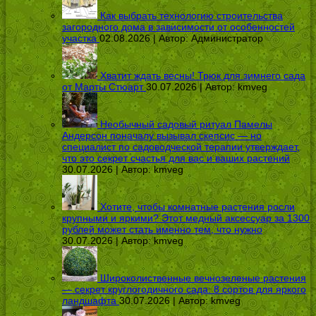
Как выбрать технологию строительства
загородного дома в зависимости от особенностей
участка
02.08.2026 | Автор:
Администратор
Хватит ждать весны! Трюк для зимнего сада
от Марты Стюарт
30.07.2026 | Автор:
kmveg
Необычный садовый ритуал Памелы
Андерсон поначалу вызывал скепсис — но
специалист по садоводческой терапии утверждает,
что это секрет счастья для вас и ваших растений
30.07.2026 | Автор:
kmveg
Хотите, чтобы комнатные растения росли
крупными и яркими? Этот медный аксессуар за 1300
рублей может стать именно тем, что нужно
30.07.2026 | Автор:
kmveg
Широколиственные вечнозеленые растения
— секрет круглогодичного сада: 8 сортов для яркого
ландшафта
30.07.2026 | Автор:
kmveg