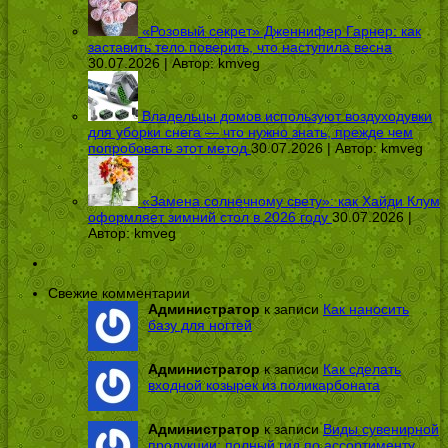
«Розовый секрет» Дженнифер Гарнер: как
заставить тело поверить, что наступила весна
30.07.2026 | Автор:
kmveg
Владельцы домов используют воздуходувки
для уборки снега — что нужно знать, прежде чем
попробовать этот метод
30.07.2026 | Автор:
kmveg
«Замена солнечному свету»: как Хайди Клум
оформляет зимний стол в 2026 году
30.07.2026 |
Автор:
kmveg
Свежие комментарии
Администратор
к записи
Как наносить
базу для ногтей
Администратор
к записи
Как сделать
входной козырек из поликарбоната
Администратор
к записи
Виды сувенирной
продукции: полный гид по ассортименту