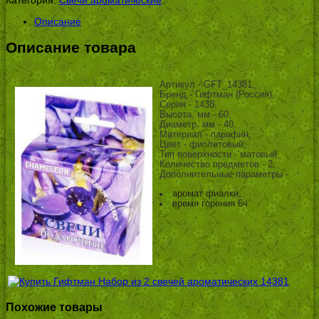
Описание
Описание товара
Артикул - GFT_14381,
Бренд - Гифтман (Россия),
Серия - 1438,
Высота, мм - 60,
Диаметр, мм - 40,
Материал - парафин,
Цвет - фиолетовый,
Тип поверхности - матовый,
Количество предметов - 2,
Дополнительные параметры -
аромат фиалки;
время горения 6ч
Похожие товары