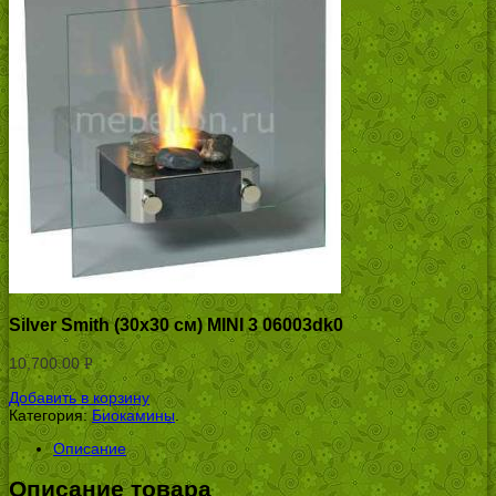
Silver Smith (30х30 см) MINI 3 06003dk0
10,700.00
Р
УБ.
Добавить в корзину
Категория:
Биокамины
.
Описание
Описание товара