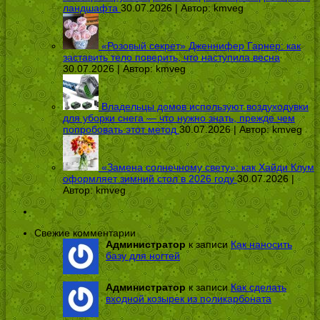
ландшафта
30.07.2026 | Автор:
kmveg
«Розовый секрет» Дженнифер Гарнер: как
заставить тело поверить, что наступила весна
30.07.2026 | Автор:
kmveg
Владельцы домов используют воздуходувки
для уборки снега — что нужно знать, прежде чем
попробовать этот метод
30.07.2026 | Автор:
kmveg
«Замена солнечному свету»: как Хайди Клум
оформляет зимний стол в 2026 году
30.07.2026 |
Автор:
kmveg
Свежие комментарии
Администратор
к записи
Как наносить
базу для ногтей
Администратор
к записи
Как сделать
входной козырек из поликарбоната