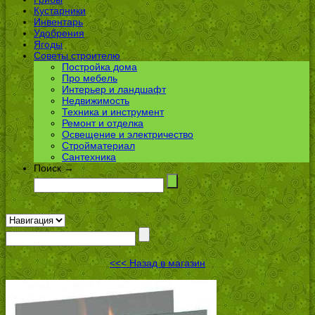
Кустарники
Инвентарь
Удобрения
Ягоды
Советы строителю
Постройка дома
Про мебель
Интерьер и ландшафт
Недвижимость
Техника и инструмент
Ремонт и отделка
Освещение и электричество
Стройматериал
Сантехника
Поиск →
<<< Назад в магазин