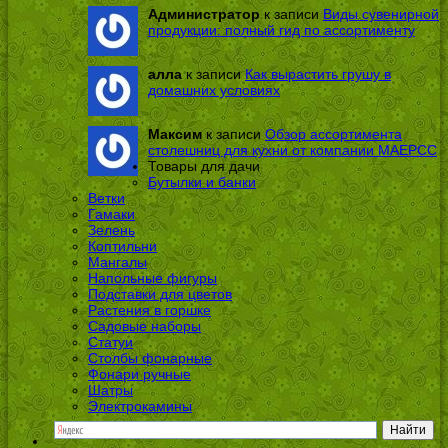
Администратор
к записи
Виды сувенирной
продукции: полный гид по ассортименту
алла
к записи
Как вырастить грушу в
домашних условиях
Максим
к записи
Обзор ассортимента
столешниц для кухни от компании МАЕРСС
Товары для дачи
Бутылки и банки
Ветки
Гамаки
Зелень
Коптильни
Мангалы
Напольные фигуры
Подставки для цветов
Растения в горшке
Садовые наборы
Статуи
Столбы фонарные
Фонари ручные
Шатры
Электрокамины