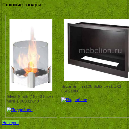
Похожие товары
Silver Smith (128.6х62 см) LUX3
06021bk0
Silver Smith (18х20.5 см)
MINI 1 06001wh0
Наверх ↑