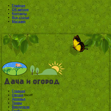
Главная
Об авторе
Контакты
Все статьи
Магазин
Главная
Овощи
0ac4ff
Деревья
Травы
Вредители
Грибы