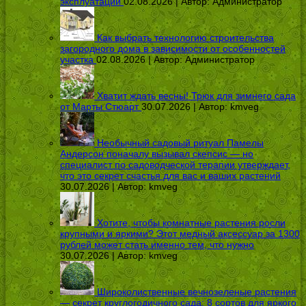
эксплуатации
02.08.2026 | Автор:
Администратор
Как выбрать технологию строительства
загородного дома в зависимости от особенностей
участка
02.08.2026 | Автор:
Администратор
Хватит ждать весны! Трюк для зимнего сада
от Марты Стюарт
30.07.2026 | Автор:
kmveg
Необычный садовый ритуал Памелы
Андерсон поначалу вызывал скепсис — но
специалист по садоводческой терапии утверждает,
что это секрет счастья для вас и ваших растений
30.07.2026 | Автор:
kmveg
Хотите, чтобы комнатные растения росли
крупными и яркими? Этот медный аксессуар за 1300
рублей может стать именно тем, что нужно
30.07.2026 | Автор:
kmveg
Широколиственные вечнозеленые растения
— секрет круглогодичного сада: 8 сортов для яркого