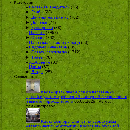
Категории
Болезни и вредители
(36)
►
Грибы
(22)
►
Дачнику на заметку
(782)
►
Деревья
(74)
►
Кустарники
(38)
Новости
(2957)
►
Овощи
(232)
Полезные свойства и вред
(33)
Садовый инвентарь
(18)
►
Советы строителю
(1712)
►
Травы
(78)
Удобрения
(33)
Цветы
(37)
►
Ягоды
(25)
Свежие статьи
Как выбрать двери для общественных
зданий с учётом требований пожарной безопасности
и высокой проходимости
05.08.2026 | Автор:
Администратор
Какие факторы влияют на срок службы
металлических конструкций в условиях открытой