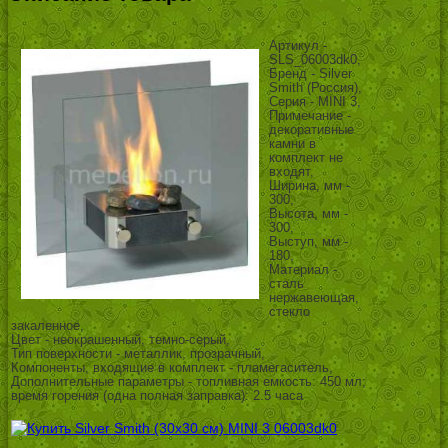
Артикул -
SLS_06003dk0,
Бренд - Silver
Smith (Россия),
Серия - MINI 3,
Примечание -
декоративные
камни в
комплект не
входят,
Ширина, мм -
300,
Высота, мм -
300,
Выступ, мм -
180,
Материал -
сталь
нержавеющая,
стекло
закаленное,
Цвет - неокрашенный, темно-серый,
Тип поверхности - металлик, прозрачный,
Компоненты, входящие в комплект - пламегаситель,
Дополнительные параметры - топливная емкость: 450 мл;
время горения (одна полная заправка): 2.5 часа