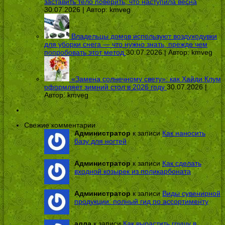
заставить тело поверить, что наступила весна
30.07.2026 | Автор:
kmveg
Владельцы домов используют воздуходувки
для уборки снега — что нужно знать, прежде чем
попробовать этот метод
30.07.2026 | Автор:
kmveg
«Замена солнечному свету»: как Хайди Клум
оформляет зимний стол в 2026 году
30.07.2026 |
Автор:
kmveg
Свежие комментарии
Администратор
к записи
Как наносить
базу для ногтей
Администратор
к записи
Как сделать
входной козырек из поликарбоната
Администратор
к записи
Виды сувенирной
продукции: полный гид по ассортименту
алла
к записи
Как вырастить грушу в