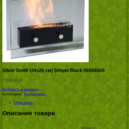
Silver Smith (34х26 см) Simple Black 06004bk0
7,850.00
Р
УБ.
Добавить в корзину
Категория:
Биокамины
.
Описание
Описание товара
Артикул -