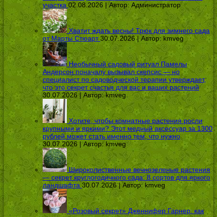
участка
02.08.2026 | Автор:
Администратор
Хватит ждать весны! Трюк для зимнего сада
от Марты Стюарт
30.07.2026 | Автор:
kmveg
Необычный садовый ритуал Памелы
Андерсон поначалу вызывал скепсис — но
специалист по садоводческой терапии утверждает,
что это секрет счастья для вас и ваших растений
30.07.2026 | Автор:
kmveg
Хотите, чтобы комнатные растения росли
крупными и яркими? Этот медный аксессуар за 1300
рублей может стать именно тем, что нужно
30.07.2026 | Автор:
kmveg
Широколиственные вечнозеленые растения
— секрет круглогодичного сада: 8 сортов для яркого
ландшафта
30.07.2026 | Автор:
kmveg
«Розовый секрет» Дженнифер Гарнер: как