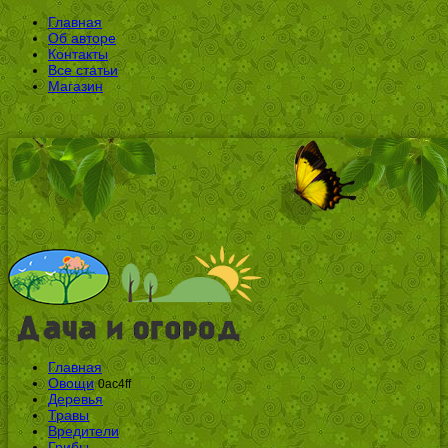
Главная
Об авторе
Контакты
Все статьи
Магазин
Главная
Овощи
0ac4ff
Деревья
Травы
Вредители
Грибы