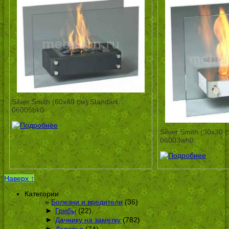
Silver Smith (60х40 см) Standart
06005bk0
Silver Smith (30х30 
06003wh0
Наверх ↑
Категории
Болезни и вредители
(36)
►
Грибы
(22)
►
Дачнику на заметку
(782)
►