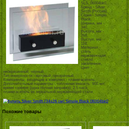
SLS_06004bk0,
Бренд - Silver
Smith (Россия),
Серия - Simple
Black,
Ширина, мм -
340,
Высота, мм -
260,
Выступ, мм -
110,
Материал -
сталь
нержавеющая,
стекло
закаленное,
Цвет -
неокрашенный, черный,
Тип поверхности - матовый, прозрачный,
Компоненты, входящие в комплект - пламегаситель,
Дополнительные параметры - топливная емкость: 900 мл;
время горения (одна полная заправка): 2.5 часа;
пламегаситель из зеркальной нержавеющей стали
Похожие товары