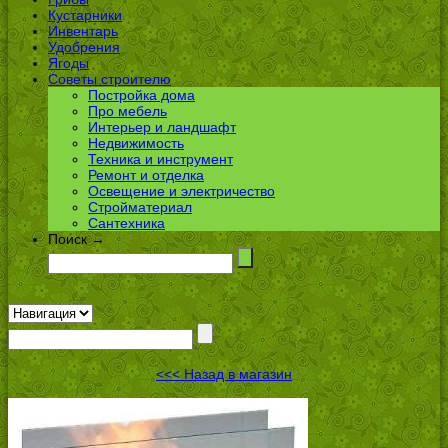
Кустарники
Инвентарь
Удобрения
Ягоды
Советы строителю
Постройка дома
Про мебель
Интерьер и ландшафт
Недвижимость
Техника и инструмент
Ремонт и отделка
Освещение и электричество
Стройматериал
Сантехника
Поиск →
<<< Назад в магазин