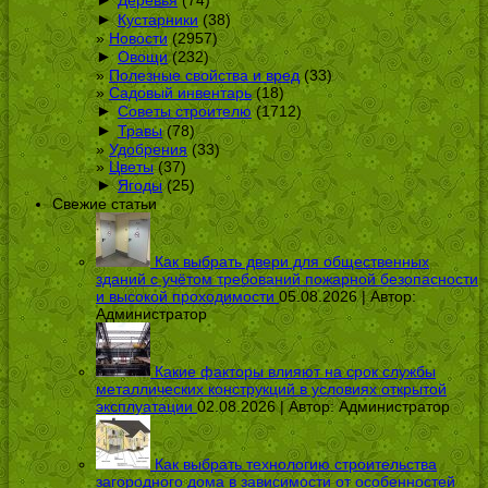
Деревья
(74)
►
Кустарники
(38)
Новости
(2957)
►
Овощи
(232)
Полезные свойства и вред
(33)
Садовый инвентарь
(18)
►
Советы строителю
(1712)
►
Травы
(78)
Удобрения
(33)
Цветы
(37)
►
Ягоды
(25)
Свежие статьи
Как выбрать двери для общественных
зданий с учётом требований пожарной безопасности
и высокой проходимости
05.08.2026 | Автор:
Администратор
Какие факторы влияют на срок службы
металлических конструкций в условиях открытой
эксплуатации
02.08.2026 | Автор:
Администратор
Как выбрать технологию строительства
загородного дома в зависимости от особенностей