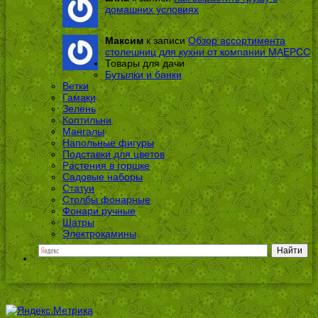
домашних условиях
Максим
к записи
Обзор ассортимента
столешниц для кухни от компании МАЕРСС
Товары для дачи
Бутылки и банки
Ветки
Гамаки
Зелень
Коптильни
Мангалы
Напольные фигуры
Подставки для цветов
Растения в горшке
Садовые наборы
Статуи
Столбы фонарные
Фонари ручные
Шатры
Электрокамины