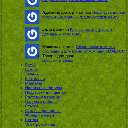
Администратор
к записи
Виды сувенирной
продукции: полный гид по ассортименту
алла
к записи
Как вырастить грушу в
домашних условиях
Максим
к записи
Обзор ассортимента
столешниц для кухни от компании МАЕРСС
Товары для дачи
Бутылки и банки
Ветки
Гамаки
Зелень
Коптильни
Мангалы
Напольные фигуры
Подставки для цветов
Растения в горшке
Садовые наборы
Статуи
Столбы фонарные
Фонари ручные
Шатры
Электрокамины