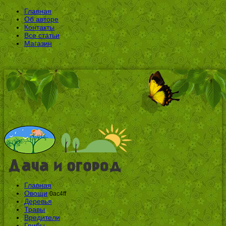
Главная
Об авторе
Контакты
Все статьи
Магазин
Главная
Овощи
0ac4ff
Деревья
Травы
Вредители
Грибы