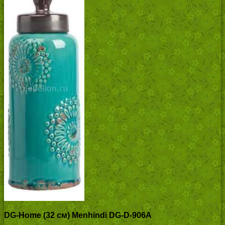
DG-Home (32 см) Menhindi DG-D-906A