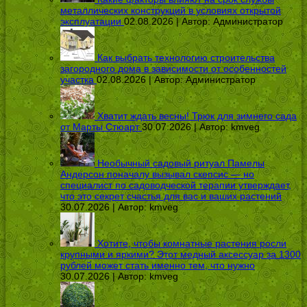
металлических конструкций в условиях открытой
эксплуатации
02.08.2026 | Автор:
Администратор
Как выбрать технологию строительства
загородного дома в зависимости от особенностей
участка
02.08.2026 | Автор:
Администратор
Хватит ждать весны! Трюк для зимнего сада
от Марты Стюарт
30.07.2026 | Автор:
kmveg
Необычный садовый ритуал Памелы
Андерсон поначалу вызывал скепсис — но
специалист по садоводческой терапии утверждает,
что это секрет счастья для вас и ваших растений
30.07.2026 | Автор:
kmveg
Хотите, чтобы комнатные растения росли
крупными и яркими? Этот медный аксессуар за 1300
рублей может стать именно тем, что нужно
30.07.2026 | Автор:
kmveg