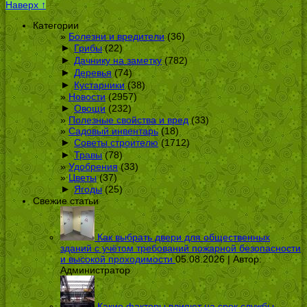
Наверх ↑
Категории
Болезни и вредители
(36)
►
Грибы
(22)
►
Дачнику на заметку
(782)
►
Деревья
(74)
►
Кустарники
(38)
Новости
(2957)
►
Овощи
(232)
Полезные свойства и вред
(33)
Садовый инвентарь
(18)
►
Советы строителю
(1712)
►
Травы
(78)
Удобрения
(33)
Цветы
(37)
►
Ягоды
(25)
Свежие статьи
Как выбрать двери для общественных
зданий с учётом требований пожарной безопасности
и высокой проходимости
05.08.2026 | Автор:
Администратор
Какие факторы влияют на срок службы