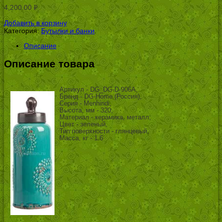
4,200.00
Р
УБ.
Добавить в корзину
Категория:
Бутылки и банки
.
Описание
Описание товара
Артикул - DG_DG-D-906A,
Бренд - DG-Home (Россия),
Серия - Menhindi,
Высота, мм - 320,
Материал - керамика, металл,
Цвет - зеленый,
Тип поверхности - глянцевый,
Масса, кг - 1.6