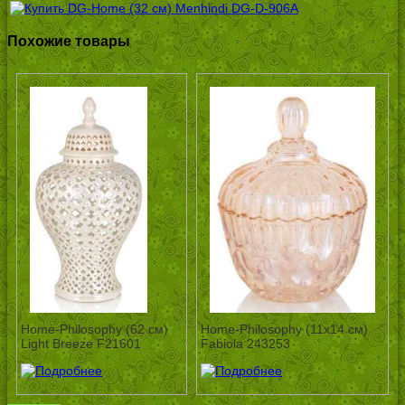
Похожие товары
Home-Philosophy (62 см)
Home-Philosophy (11х14 см)
Light Breeze F21601
Fabiola 243253