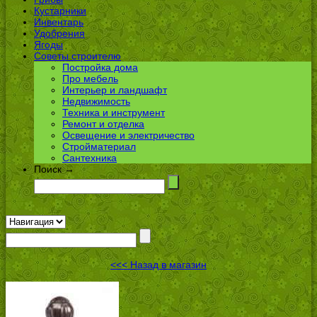
Кустарники
Инвентарь
Удобрения
Ягоды
Советы строителю
Постройка дома
Про мебель
Интерьер и ландшафт
Недвижимость
Техника и инструмент
Ремонт и отделка
Освещение и электричество
Стройматериал
Сантехника
Поиск →
<<< Назад в магазин