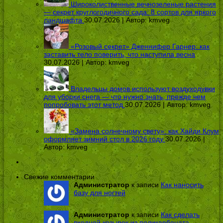
Широколиственные вечнозеленые растения
— секрет круглогодичного сада: 8 сортов для яркого
ландшафта
30.07.2026 | Автор:
kmveg
«Розовый секрет» Дженнифер Гарнер: как
заставить тело поверить, что наступила весна
30.07.2026 | Автор:
kmveg
Владельцы домов используют воздуходувки
для уборки снега — что нужно знать, прежде чем
попробовать этот метод
30.07.2026 | Автор:
kmveg
«Замена солнечному свету»: как Хайди Клум
оформляет зимний стол в 2026 году
30.07.2026 |
Автор:
kmveg
Свежие комментарии
Администратор
к записи
Как наносить
базу для ногтей
Администратор
к записи
Как сделать
входной козырек из поликарбоната