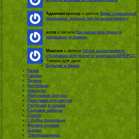
Администратор
к записи
Виды сувенирной
продукции: полный гид по ассортименту
алла
к записи
Как вырастить грушу в
домашних условиях
Максим
к записи
Обзор ассортимента
столешниц для кухни от компании МАЕРСС
Товары для дачи
Бутылки и банки
Ветки
Гамаки
Зелень
Коптильни
Мангалы
Напольные фигуры
Подставки для цветов
Растения в горшке
Садовые наборы
Статуи
Столбы фонарные
Фонари ручные
Шатры
Электрокамины