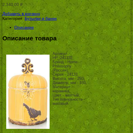
2,340.00
Р
УБ.
Добавить в корзину
Категория:
Бутылки и банки
.
Описание
Описание товара
Артикул -
HP_241332,
Бренд - Home-
Philosophy
(Россия),
Серия - 24133,
Высота, мм - 250,
Диаметр, мм - 160,
Материал -
керамика,
Цвет - желтый,
Тип поверхности -
матовый