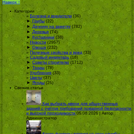
Наверх ↑
Категории
Болезни и вредители
(36)
►
Грибы
(22)
►
Дачнику на заметку
(782)
►
Деревья
(74)
►
Кустарники
(38)
Новости
(2957)
►
Овощи
(232)
Полезные свойства и вред
(33)
Садовый инвентарь
(18)
►
Советы строителю
(1712)
►
Травы
(78)
Удобрения
(33)
Цветы
(37)
►
Ягоды
(25)
Свежие статьи
Как выбрать двери для общественных
зданий с учётом требований пожарной безопасности
и высокой проходимости
05.08.2026 | Автор:
Администратор
Какие факторы влияют на срок службы