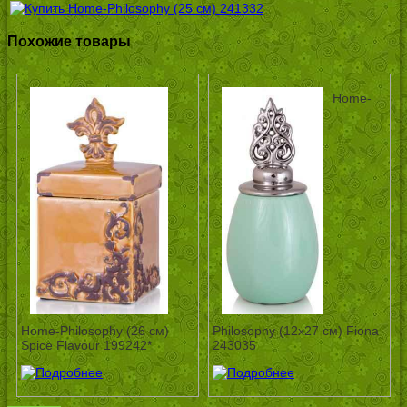
Похожие товары
Home-
Home-Philosophy (26 см)
Philosophy (12х27 см) Fiona
Spice Flavour 199242*
243035