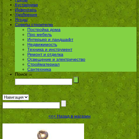
Кустарники
Инвентарь
Удобрения
Ягоды
Советы строителю
Постройка дома
Про мебель
Интерьер и ландшафт
Недвижимость
Техника и инструмент
Ремонт и отделка
Освещение и электричество
Стройматериал
Сантехника
Поиск →
<<< Назад в магазин