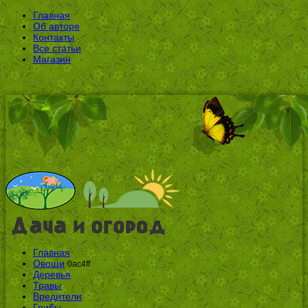
Главная
Об авторе
Контакты
Все статьи
Магазин
Главная
Овощи
0ac4ff
Деревья
Травы
Вредители
Грибы