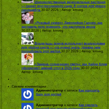
Широколиственные вечнозеленые растения
— секрет круглогодичного сада: 8 сортов для яркого
ландшафта
30.07.2026 | Автор:
kmveg
«Розовый секрет» Дженнифер Гарнер: как
заставить тело поверить, что наступила весна
30.07.2026 | Автор:
kmveg
Владельцы домов используют воздуходувки
для уборки снега — что нужно знать, прежде чем
попробовать этот метод
30.07.2026 | Автор:
kmveg
«Замена солнечному свету»: как Хайди Клум
оформляет зимний стол в 2026 году
30.07.2026 |
Автор:
kmveg
Свежие комментарии
Администратор
к записи
Как наносить
базу для ногтей
Администратор
к записи
Как сделать
входной козырек из поликарбоната