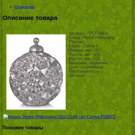
Описание
Описание товара
Артикул - HP_F58801,
Бренд - Home-Philosophy
(Россия),
Серия - Carina F,
Ширина, мм - 350,
Высота, мм - 480,
Выступ, мм - 120,
Материал - керамика,
Цвет - серебряный,
Тип поверхности -
матовый
Похожие товары