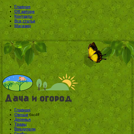
Главная
Об авторе
Контакты
Все статьи
Магазин
Главная
Овощи
0ac4ff
Деревья
Травы
Вредители
Грибы