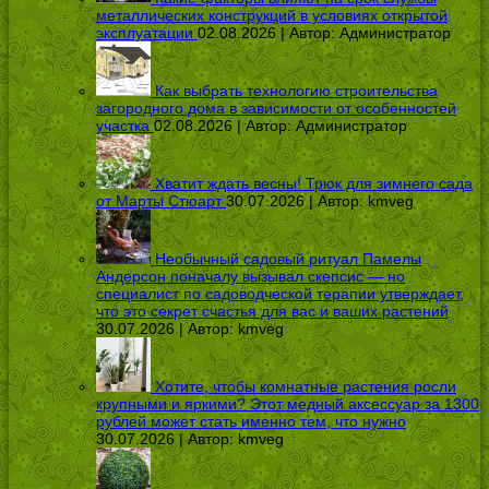
металлических конструкций в условиях открытой
эксплуатации
02.08.2026 | Автор:
Администратор
Как выбрать технологию строительства
загородного дома в зависимости от особенностей
участка
02.08.2026 | Автор:
Администратор
Хватит ждать весны! Трюк для зимнего сада
от Марты Стюарт
30.07.2026 | Автор:
kmveg
Необычный садовый ритуал Памелы
Андерсон поначалу вызывал скепсис — но
специалист по садоводческой терапии утверждает,
что это секрет счастья для вас и ваших растений
30.07.2026 | Автор:
kmveg
Хотите, чтобы комнатные растения росли
крупными и яркими? Этот медный аксессуар за 1300
рублей может стать именно тем, что нужно
30.07.2026 | Автор:
kmveg