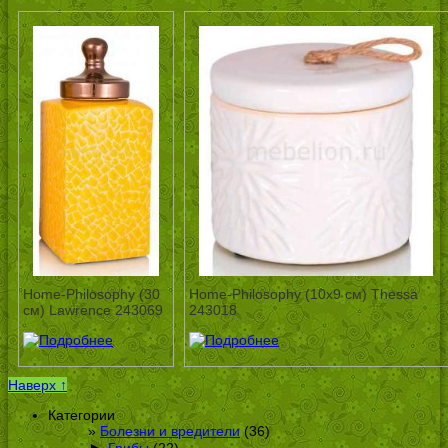
Home-Philosophy (30
Home-Philosophy (10х9 см) Thessa
см) Lawrence 243069
243018
Наверх ↑
Категории
Болезни и вредители
(36)
►