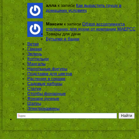
алла
к записи
Как вырастить грушу в
домашних условиях
Максим
к записи
Обзор ассортимента
столешниц для кухни от компании МАЕРСС
Товары для дачи
Бутылки и банки
Ветки
Гамаки
Зелень
Коптильни
Мангалы
Напольные фигуры
Подставки для цветов
Растения в горшке
Садовые наборы
Статуи
Столбы фонарные
Фонари ручные
Шатры
Электрокамины