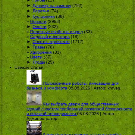
Грибы
(22)
►
Дачнику на заметку
(782)
►
Деревья
(74)
►
Кустарники
(38)
Новости
(2958)
►
Овощи
(232)
Полезные свойства и вред
(33)
Садовый инвентарь
(18)
►
Советы строителю
(1712)
►
Травы
(78)
Удобрения
(33)
Цветы
(37)
►
Ягоды
(25)
Свежие статьи
Поломоечные роботы: инновации для
бизнеса и комфорта
08.08.2026 | Автор:
kmveg
Как выбрать двери для общественных
зданий с учётом требований пожарной безопасности
и высокой проходимости
05.08.2026 | Автор:
Администратор
Какие факторы влияют на срок службы