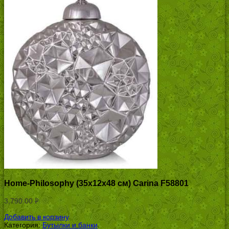
Home-Philosophy (35х12х48 см) Carina F58801
3,790.00
Р
УБ.
Добавить в корзину
Категория:
Бутылки и банки
.