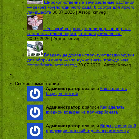
Широколиственные вечнозеленые растения
— секрет круглогодичного сада: 8 сортов для яркого
ландшафта
30.07.2026 | Автор:
kmveg
«Розовый секрет» Дженнифер Гарнер: как
заставить тело поверить, что наступила весна
30.07.2026 | Автор:
kmveg
Владельцы домов используют воздуходувки
для уборки снега — что нужно знать, прежде чем
попробовать этот метод
30.07.2026 | Автор:
kmveg
Свежие комментарии
Администратор
к записи
Как наносить
базу для ногтей
Администратор
к записи
Как сделать
входной козырек из поликарбоната
Администратор
к записи
Виды сувенирной
продукции: полный гид по ассортименту