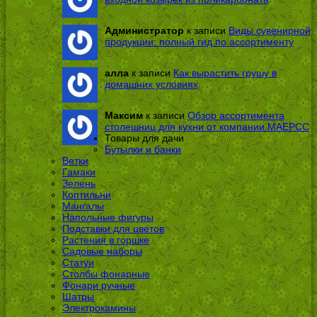
Администратор
к записи
Виды сувенирной
продукции: полный гид по ассортименту
алла
к записи
Как вырастить грушу в
домашних условиях
Максим
к записи
Обзор ассортимента
столешниц для кухни от компании МАЕРСС
Товары для дачи
Бутылки и банки
Ветки
Гамаки
Зелень
Коптильни
Мангалы
Напольные фигуры
Подставки для цветов
Растения в горшке
Садовые наборы
Статуи
Столбы фонарные
Фонари ручные
Шатры
Электрокамины