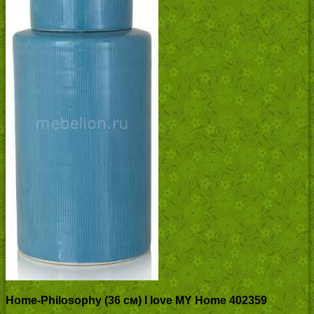
Home-Philosophy (36 см) I love MY Home 402359