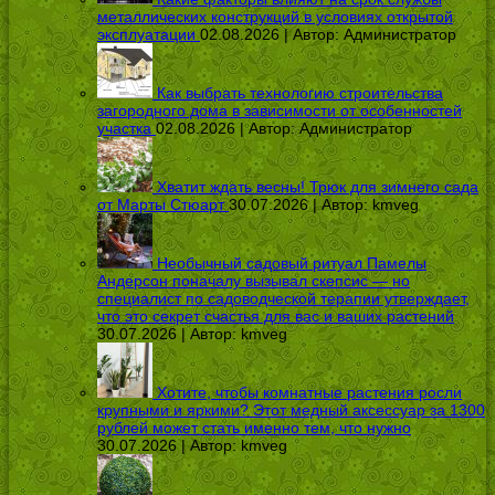
металлических конструкций в условиях открытой
эксплуатации
02.08.2026 | Автор:
Администратор
Как выбрать технологию строительства
загородного дома в зависимости от особенностей
участка
02.08.2026 | Автор:
Администратор
Хватит ждать весны! Трюк для зимнего сада
от Марты Стюарт
30.07.2026 | Автор:
kmveg
Необычный садовый ритуал Памелы
Андерсон поначалу вызывал скепсис — но
специалист по садоводческой терапии утверждает,
что это секрет счастья для вас и ваших растений
30.07.2026 | Автор:
kmveg
Хотите, чтобы комнатные растения росли
крупными и яркими? Этот медный аксессуар за 1300
рублей может стать именно тем, что нужно
30.07.2026 | Автор:
kmveg