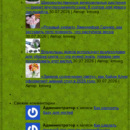
Широколиственные вечнозеленые растения
— секрет круглогодичного сада: 8 сортов для яркого
ландшафта
30.07.2026 | Автор:
kmveg
«Розовый секрет» Дженнифер Гарнер: как
заставить тело поверить, что наступила весна
30.07.2026 | Автор:
kmveg
Владельцы домов используют воздуходувки
для уборки снега — что нужно знать, прежде чем
попробовать этот метод
30.07.2026 | Автор:
kmveg
«Замена солнечному свету»: как Хайди Клум
оформляет зимний стол в 2026 году
30.07.2026 |
Автор:
kmveg
Свежие комментарии
Администратор
к записи
Как наносить
базу для ногтей
Администратор
к записи
Как сделать
входной козырек из поликарбоната