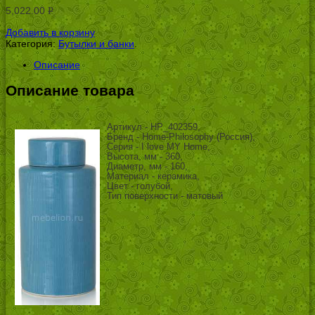
5,022.00
Р
УБ.
Добавить в корзину
Категория:
Бутылки и банки
.
Описание
Описание товара
Артикул - HP_402359,
Бренд - Home-Philosophy (Россия),
Серия - I love MY Home,
Высота, мм - 360,
Диаметр, мм - 160,
Материал - керамика,
Цвет - голубой,
Тип поверхности - матовый