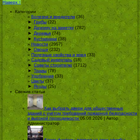
Наверх ↑
Категории
Болезни и вредители
(36)
►
Грибы
(22)
►
Дачнику на заметку
(782)
►
Деревья
(74)
►
Кустарники
(38)
Новости
(2957)
►
Овощи
(232)
Полезные свойства и вред
(33)
Садовый инвентарь
(18)
►
Советы строителю
(1712)
►
Травы
(78)
Удобрения
(33)
Цветы
(37)
►
Ягоды
(25)
Свежие статьи
Как выбрать двери для общественных
зданий с учётом требований пожарной безопасности
и высокой проходимости
05.08.2026 | Автор:
Администратор
Какие факторы влияют на срок службы