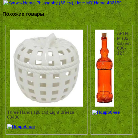
Похожие товары
АРТИ-
М (32
см) Art
600-
123
Three Hands (26 см) Light Breeze
63436