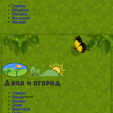
Главная
Об авторе
Контакты
Все статьи
Магазин
Главная
Овощи
0ac4ff
Деревья
Травы
Вредители
Грибы