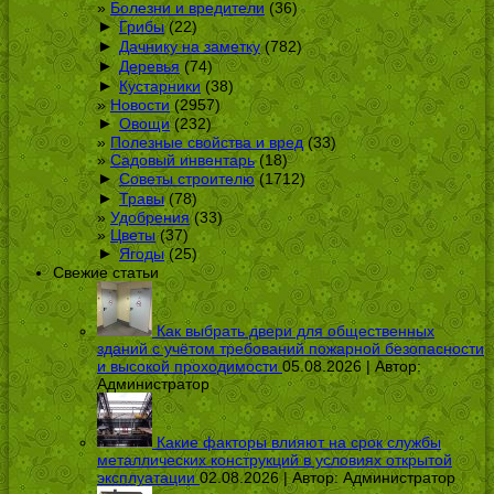
Болезни и вредители
(36)
►
Грибы
(22)
►
Дачнику на заметку
(782)
►
Деревья
(74)
►
Кустарники
(38)
Новости
(2957)
►
Овощи
(232)
Полезные свойства и вред
(33)
Садовый инвентарь
(18)
►
Советы строителю
(1712)
►
Травы
(78)
Удобрения
(33)
Цветы
(37)
►
Ягоды
(25)
Свежие статьи
Как выбрать двери для общественных
зданий с учётом требований пожарной безопасности
и высокой проходимости
05.08.2026 | Автор:
Администратор
Какие факторы влияют на срок службы
металлических конструкций в условиях открытой
эксплуатации
02.08.2026 | Автор:
Администратор