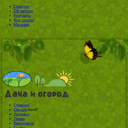
Главная
Об авторе
Контакты
Все статьи
Магазин
Главная
Овощи
0ac4ff
Деревья
Травы
Вредители
Грибы