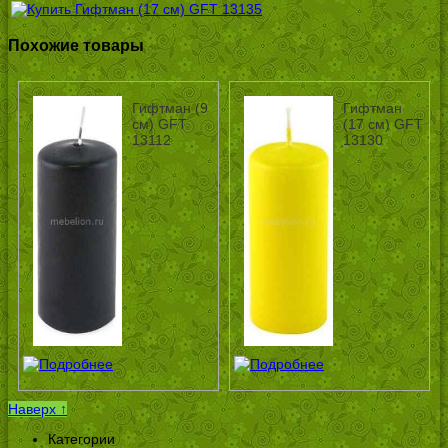
Похожие товары
Гифтман (9
Гифтман
см) GFT
(17 см) GFT
13112
13130
Наверх ↑
Категории