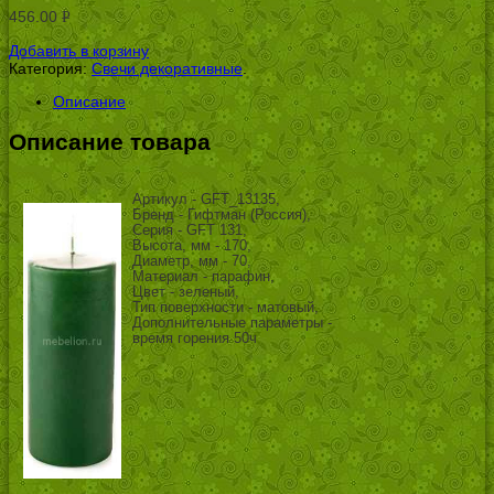
456.00
Р
УБ.
Добавить в корзину
Категория:
Свечи декоративные
.
Описание
Описание товара
Артикул - GFT_13135,
Бренд - Гифтман (Россия),
Серия - GFT 131,
Высота, мм - 170,
Диаметр, мм - 70,
Материал - парафин,
Цвет - зеленый,
Тип поверхности - матовый,
Дополнительные параметры -
время горения 50ч