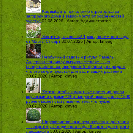
Как выбрать технологию строительства
загородного дома в зависимости от особенностей
участка
02.08.2026 | Автор:
Администратор
Хватит ждать весны! Трюк для зимнего сада
от Марты Стюарт
30.07.2026 | Автор:
kmveg
Необычный садовый ритуал Памелы
Андерсон поначалу вызывал скепсис — но
специалист по садоводческой терапии утверждает,
что это секрет счастья для вас и ваших растений
30.07.2026 | Автор:
kmveg
Хотите, чтобы комнатные растения росли
крупными и яркими? Этот медный аксессуар за 1300
рублей может стать именно тем, что нужно
30.07.2026 | Автор:
kmveg
Широколиственные вечнозеленые растения
— секрет круглогодичного сада: 8 сортов для яркого
ландшафта
30.07.2026 | Автор:
kmveg