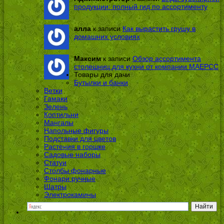
продукции: полный гид по ассортименту
алла
к записи
Как вырастить грушу в
домашних условиях
Максим
к записи
Обзор ассортимента
столешниц для кухни от компании МАЕРСС
Товары для дачи
Бутылки и банки
Ветки
Гамаки
Зелень
Коптильни
Мангалы
Напольные фигуры
Подставки для цветов
Растения в горшке
Садовые наборы
Статуи
Столбы фонарные
Фонари ручные
Шатры
Электрокамины