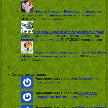
«Розовый секрет» Дженнифер Гарнер: как
заставить тело поверить, что наступила весна
30.07.2026 | Автор:
kmveg
Владельцы домов используют воздуходувки
для уборки снега — что нужно знать, прежде чем
попробовать этот метод
30.07.2026 | Автор:
kmveg
«Замена солнечному свету»: как Хайди Клум
оформляет зимний стол в 2026 году
30.07.2026 |
Автор:
kmveg
Свежие комментарии
Администратор
к записи
Как наносить
базу для ногтей
Администратор
к записи
Как сделать
входной козырек из поликарбоната
Администратор
к записи
Виды сувенирной