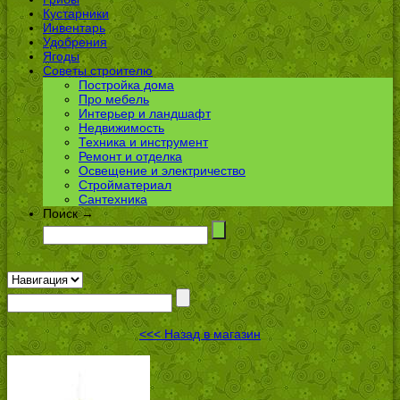
Кустарники
Инвентарь
Удобрения
Ягоды
Советы строителю
Постройка дома
Про мебель
Интерьер и ландшафт
Недвижимость
Техника и инструмент
Ремонт и отделка
Освещение и электричество
Стройматериал
Сантехника
Поиск →
<<< Назад в магазин