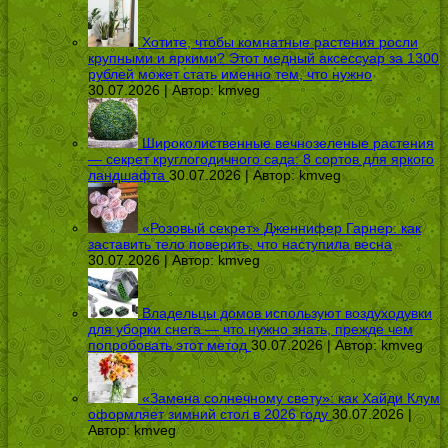
Хотите, чтобы комнатные растения росли
крупными и яркими? Этот медный аксессуар за 1300
рублей может стать именно тем, что нужно
30.07.2026 | Автор:
kmveg
Широколиственные вечнозеленые растения
— секрет круглогодичного сада: 8 сортов для яркого
ландшафта
30.07.2026 | Автор:
kmveg
«Розовый секрет» Дженнифер Гарнер: как
заставить тело поверить, что наступила весна
30.07.2026 | Автор:
kmveg
Владельцы домов используют воздуходувки
для уборки снега — что нужно знать, прежде чем
попробовать этот метод
30.07.2026 | Автор:
kmveg
«Замена солнечному свету»: как Хайди Клум
оформляет зимний стол в 2026 году
30.07.2026 |
Автор:
kmveg