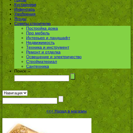
Кустарники
Инвентарь
Удобрения
Ягоды
Советы строителю
Постройка дома
Про мебель
Интерьер и ландшафт
Недвижимость
Техника и инструмент
Ремонт и отделка
Освещение и электричество
Стройматериал
Сантехника
Поиск →
<<< Назад в магазин