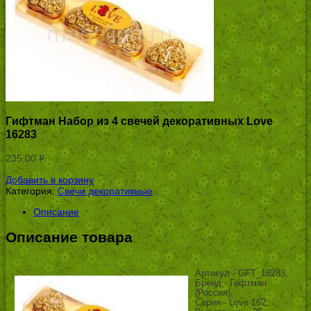
Гифтман Набор из 4 свечей декоративных Love
16283
235.00
Р
УБ.
Добавить в корзину
Категория:
Свечи декоративные
.
Описание
Описание товара
Артикул - GFT_16283,
Бренд - Гифтман
(Россия),
Серия - Love 162,