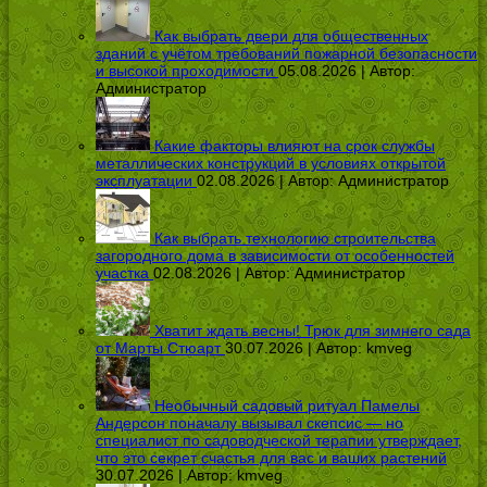
Как выбрать двери для общественных
зданий с учётом требований пожарной безопасности
и высокой проходимости
05.08.2026 | Автор:
Администратор
Какие факторы влияют на срок службы
металлических конструкций в условиях открытой
эксплуатации
02.08.2026 | Автор:
Администратор
Как выбрать технологию строительства
загородного дома в зависимости от особенностей
участка
02.08.2026 | Автор:
Администратор
Хватит ждать весны! Трюк для зимнего сада
от Марты Стюарт
30.07.2026 | Автор:
kmveg
Необычный садовый ритуал Памелы
Андерсон поначалу вызывал скепсис — но
специалист по садоводческой терапии утверждает,
что это секрет счастья для вас и ваших растений
30.07.2026 | Автор:
kmveg