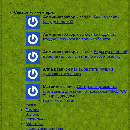
Свежие комментарии
Администратор
к записи
Как наносить
базу для ногтей
Администратор
к записи
Как сделать
входной козырек из поликарбоната
Администратор
к записи
Виды сувенирной
продукции: полный гид по ассортименту
алла
к записи
Как вырастить грушу в
домашних условиях
Максим
к записи
Обзор ассортимента
столешниц для кухни от компании МАЕРСС
Товары для дачи
Бутылки и банки
Ветки
Гамаки
Зелень
Коптильни
Мангалы
Напольные фигуры