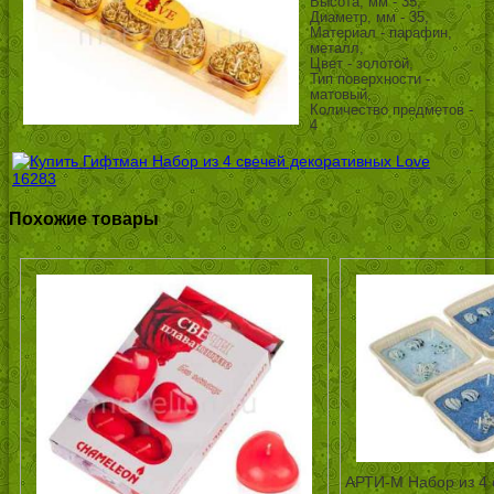
Высота, мм - 35,
Диаметр, мм - 35,
Материал - парафин,
металл,
Цвет - золотой,
Тип поверхности -
матовый,
Количество предметов -
4
Похожие товары
АРТИ-М Набор из 4 