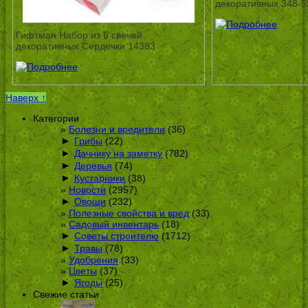
декоративных 348-5
Гифтман Набор из 6 свечей
декоративных Сердечки 14383
Наверх ↑
Категории
Болезни и вредители
(36)
►
Грибы
(22)
►
Дачнику на заметку
(782)
►
Деревья
(74)
►
Кустарники
(38)
Новости
(2957)
►
Овощи
(232)
Полезные свойства и вред
(33)
Садовый инвентарь
(18)
►
Советы строителю
(1712)
►
Травы
(78)
Удобрения
(33)
Цветы
(37)
►
Ягоды
(25)
Свежие статьи