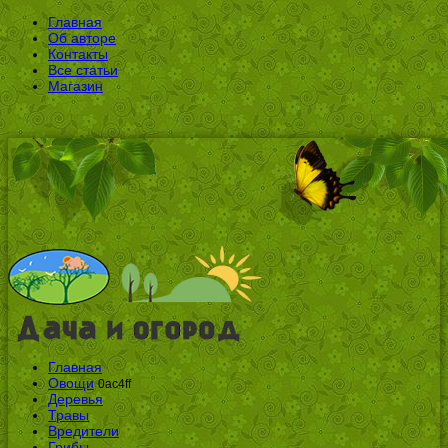
Главная
Об авторе
Контакты
Все статьи
Магазин
Главная
Овощи
0ac4ff
Деревья
Травы
Вредители
Грибы