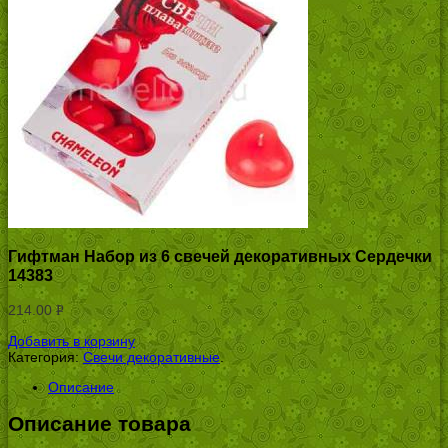
Гифтман Набор из 6 свечей декоративных Сердечки
14383
214.00
Р
УБ.
Добавить в корзину
Категория:
Свечи декоративные
.
Описание
Описание товара