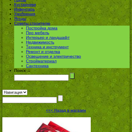
Кустарники
Инвентарь
Удобрения
Ягоды
Советы строителю
Постройка дома
Про мебель
Интерьер и ландшафт
Недвижимость
Техника и инструмент
Ремонт и отделка
Освещение и электричество
Стройматериал
Сантехника
Поиск →
<<< Назад в магазин