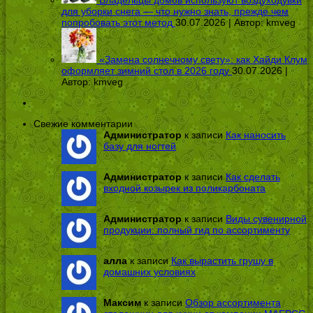
Владельцы домов используют воздуходувки
для уборки снега — что нужно знать, прежде чем
попробовать этот метод
30.07.2026 | Автор:
kmveg
«Замена солнечному свету»: как Хайди Клум
оформляет зимний стол в 2026 году
30.07.2026 |
Автор:
kmveg
Свежие комментарии
Администратор
к записи
Как наносить
базу для ногтей
Администратор
к записи
Как сделать
входной козырек из поликарбоната
Администратор
к записи
Виды сувенирной
продукции: полный гид по ассортименту
алла
к записи
Как вырастить грушу в
домашних условиях
Максим
к записи
Обзор ассортимента