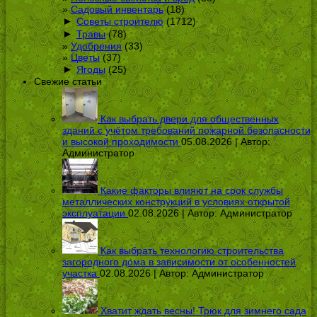
Садовый инвентарь
(18)
►
Советы строителю
(1712)
►
Травы
(78)
Удобрения
(33)
Цветы
(37)
►
Ягоды
(25)
Свежие статьи
Как выбрать двери для общественных
зданий с учётом требований пожарной безопасности
и высокой проходимости
05.08.2026 | Автор:
Администратор
Какие факторы влияют на срок службы
металлических конструкций в условиях открытой
эксплуатации
02.08.2026 | Автор:
Администратор
Как выбрать технологию строительства
загородного дома в зависимости от особенностей
участка
02.08.2026 | Автор:
Администратор
Хватит ждать весны! Трюк для зимнего сада