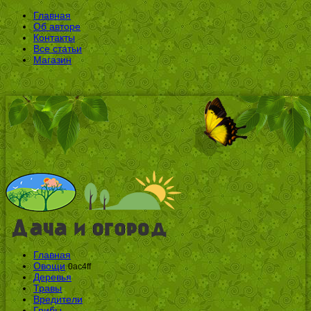
Главная
Об авторе
Контакты
Все статьи
Магазин
Главная
Овощи
0ac4ff
Деревья
Травы
Вредители
Грибы