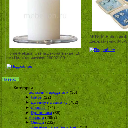
АРТИ-М Набор из 4 
декоративных 348-5
Home-Religion Свеча декоративная (10
см) Цилиндрическая 26002100
Наверх ↑
Категории
Болезни и вредители
(36)
►
Грибы
(22)
►
Дачнику на заметку
(782)
►
Деревья
(74)
►
Кустарники
(38)
Новости
(2957)
►
Овощи
(232)
Полезные свойства и вред
(33)