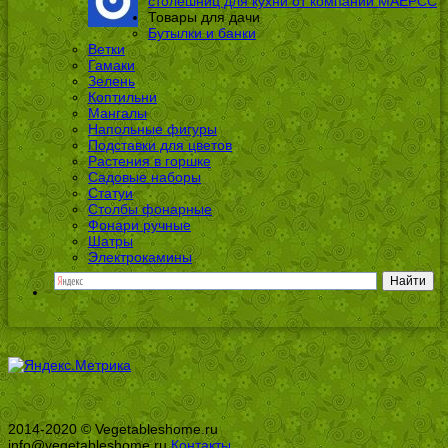
столешниц для кухни от компании МАЕРСС
Товары для дачи
Бутылки и банки
Ветки
Гамаки
Зелень
Коптильни
Мангалы
Напольные фигуры
Подставки для цветов
Растения в горшке
Садовые наборы
Статуи
Столбы фонарные
Фонари ручные
Шатры
Электрокамины
2014-2020 © Vegetableshome.ru
info@vegetableshome.ru
Контакты