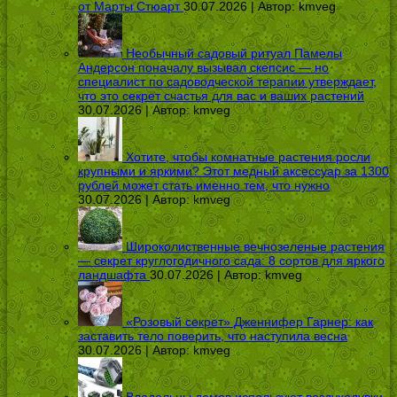
от Марты Стюарт
30.07.2026 | Автор:
kmveg
Необычный садовый ритуал Памелы
Андерсон поначалу вызывал скепсис — но
специалист по садоводческой терапии утверждает,
что это секрет счастья для вас и ваших растений
30.07.2026 | Автор:
kmveg
Хотите, чтобы комнатные растения росли
крупными и яркими? Этот медный аксессуар за 1300
рублей может стать именно тем, что нужно
30.07.2026 | Автор:
kmveg
Широколиственные вечнозеленые растения
— секрет круглогодичного сада: 8 сортов для яркого
ландшафта
30.07.2026 | Автор:
kmveg
«Розовый секрет» Дженнифер Гарнер: как
заставить тело поверить, что наступила весна
30.07.2026 | Автор:
kmveg