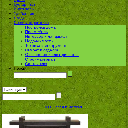
Кустарники
Инвентарь
Удобрения
Ягоды
Советы строителю
Постройка дома
Про мебель
Интерьер и ландшафт
Недвижимость
Техника и инструмент
Ремонт и отделка
Освещение и электричество
Стройматериал
Сантехника
Поиск →
<<< Назад в магазин