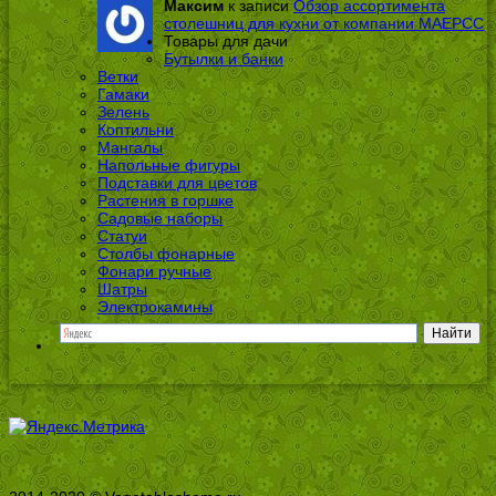
Максим
к записи
Обзор ассортимента
столешниц для кухни от компании МАЕРСС
Товары для дачи
Бутылки и банки
Ветки
Гамаки
Зелень
Коптильни
Мангалы
Напольные фигуры
Подставки для цветов
Растения в горшке
Садовые наборы
Статуи
Столбы фонарные
Фонари ручные
Шатры
Электрокамины