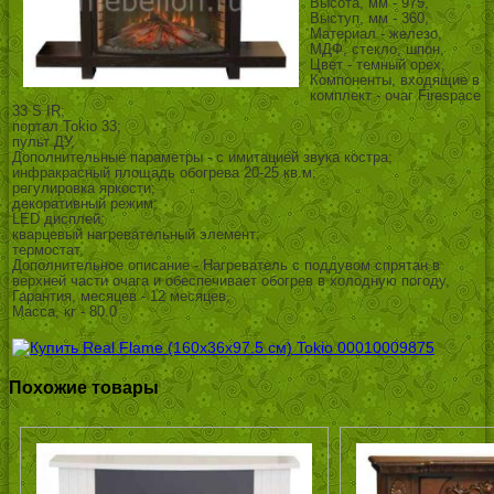
Высота, мм - 975,
Выступ, мм - 360,
Материал - железо,
МДФ, стекло, шпон,
Цвет - темный орех,
Компоненты, входящие в
комплект - очаг Firespace
33 S IR;
портал Tokio 33;
пульт ДУ,
Дополнительные параметры - с имитацией звука костра;
инфракрасный площадь обогрева 20-25 кв.м;
регулировка яркости;
декоративный режим;
LED дисплей;
кварцевый нагревательный элемент;
термостат,
Дополнительное описание - Нагреватель с поддувом спрятан в
верхней части очага и обеспечивает обогрев в холодную погоду,
Гарантия, месяцев - 12 месяцев,
Масса, кг - 80.0
Похожие товары