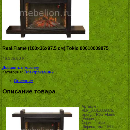
Real Flame (160х36х97.5 см) Tokio 00010009875
46,335.00
Р
УБ.
Добавить в корзину
Категория:
Электрокамины
.
Описание
Описание товара
Артикул -
RLF_00010009875,
Бренд - Real Flame
(Россия),
Серия - Tokio,
Ширина, мм - 1600,