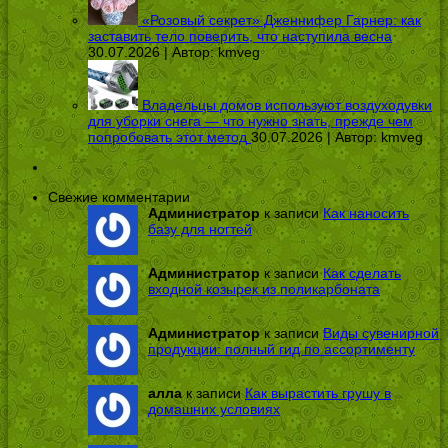
«Розовый секрет» Дженнифер Гарнер: как
заставить тело поверить, что наступила весна
30.07.2026 | Автор:
kmveg
Владельцы домов используют воздуходувки
для уборки снега — что нужно знать, прежде чем
попробовать этот метод
30.07.2026 | Автор:
kmveg
Свежие комментарии
Администратор
к записи
Как наносить
базу для ногтей
Администратор
к записи
Как сделать
входной козырек из поликарбоната
Администратор
к записи
Виды сувенирной
продукции: полный гид по ассортименту
алла
к записи
Как вырастить грушу в
домашних условиях