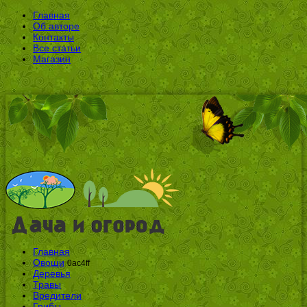
Главная
Об авторе
Контакты
Все статьи
Магазин
Главная
Овощи
0ac4ff
Деревья
Травы
Вредители
Грибы