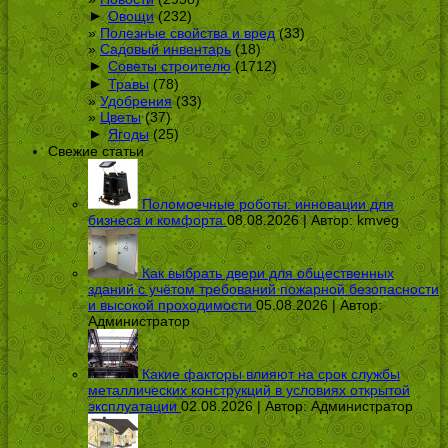
►
Овощи
(232)
Полезные свойства и вред
(33)
Садовый инвентарь
(18)
►
Советы строителю
(1712)
►
Травы
(78)
Удобрения
(33)
Цветы
(37)
►
Ягоды
(25)
Свежие статьи
Поломоечные роботы: инновации для
бизнеса и комфорта
08.08.2026 | Автор:
kmveg
Как выбрать двери для общественных
зданий с учётом требований пожарной безопасности
и высокой проходимости
05.08.2026 | Автор:
Администратор
Какие факторы влияют на срок службы
металлических конструкций в условиях открытой
эксплуатации
02.08.2026 | Автор:
Администратор