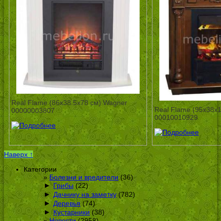
Real Flame (86х38.5х78 см) Wagner
Real Flame (95х38х1
00000003807
00010010929
Наверх ↑
Категории
Болезни и вредители
(36)
►
Грибы
(22)
►
Дачнику на заметку
(782)
►
Деревья
(74)
►
Кустарники
(38)
Новости
(2958)