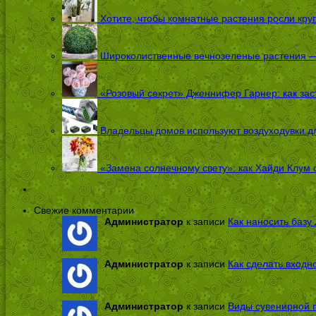
Хотите, чтобы комнатные растения росли кру
Широколиственные вечнозеленые растения — 
«Розовый секрет» Дженнифер Гарнер: как заст
Владельцы домов используют воздуходувки дл
«Замена солнечному свету»: как Хайди Клум 
Свежие комментарии
Администратор
к записи
Как наносить базу 
Администратор
к записи
Как сделать входн
Администратор
к записи
Виды сувенирной п