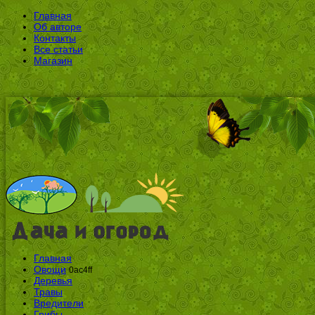
Главная
Об авторе
Контакты
Все статьи
Магазин
Главная
Овощи
0ac4ff
Деревья
Травы
Вредители
Грибы