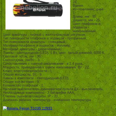
24,
Время
изготовления, дней -
1,
Длина, мм - 85,
Диаметр, мм - 25,
Цвет плафонов и
подвесок -
неокрашенный,
Цвет арматуры - черный с желто-красным рисунком,
Тип поверхности плафонов и подвесок - прозрачный,
Тип поверхности арматуры - глянцевый,
Материал плафонов и подвесок - полимер,
Материал арматуры - дюралюминий,
Лампы - светодиодная (LED), 1 Вт, цвет: белый дневной, 6500 K,
Световой поток, лм - 30,
Светоотдача, лм/Вт - 3,
Сопоставление с лампой накаливания - в 2.4 раза,
Мощность, приведенная к лампе накаливания, Вт - 22,
Класс электробезопасности - I,
Общая мощность, Вт - 9,
Лампы в комплекте - светодиодная (LED),
Общее кол-во ламп - 9,
Количество плафонов - 1,
Наличие выключателя, диммера или пульта ДУ - выключатель,
Необходимые компоненты - 3 батарейки ААА,
Степень пылевлагозащиты, IP - 20,
Диапазон рабочих температур - комнатная температура