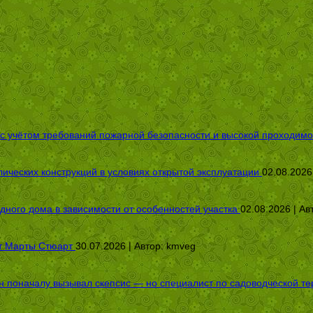
 с учётом требований пожарной безопасности и высокой проходимо
ических конструкций в условиях открытой эксплуатации
02.08.2026
дного дома в зависимости от особенностей участка
02.08.2026 | Ав
от Марты Стюарт
30.07.2026 | Автор:
kmveg
оначалу вызывал скепсис — но специалист по садоводческой терап