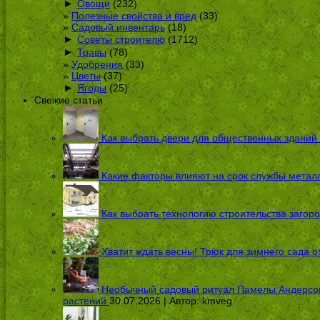
►
Овощи
(232)
Полезные свойства и вред
(33)
Садовый инвентарь
(18)
►
Советы строителю
(1712)
►
Травы
(78)
Удобрения
(33)
Цветы
(37)
►
Ягоды
(25)
Свежие статьи
Как выбрать двери для общественных зданий
Какие факторы влияют на срок службы металл
Как выбрать технологию строительства загоро
Хватит ждать весны! Трюк для зимнего сада 
Необычный садовый ритуал Памелы Андерсон п
растений
30.07.2026 | Автор:
kmveg