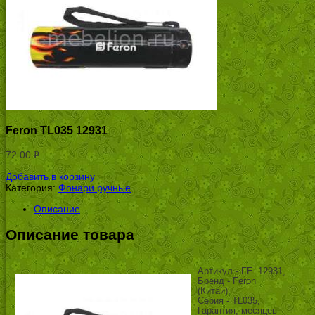
Feron TL035 12931
72.00
Р
УБ.
Добавить в корзину
Категория:
Фонари ручные
.
Описание
Описание товара
Артикул - FE_12931,
Бренд - Feron
(Китай),
Серия - TL035,
Гарантия, месяцев -