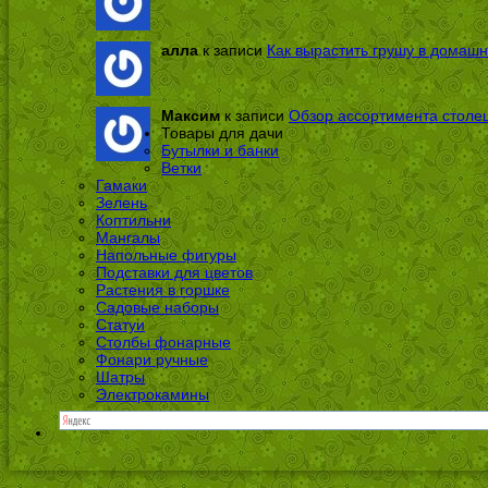
алла
к записи
Как вырастить грушу в домашн
Максим
к записи
Обзор ассортимента столе
Товары для дачи
Бутылки и банки
Ветки
Гамаки
Зелень
Коптильни
Мангалы
Напольные фигуры
Подставки для цветов
Растения в горшке
Садовые наборы
Статуи
Столбы фонарные
Фонари ручные
Шатры
Электрокамины