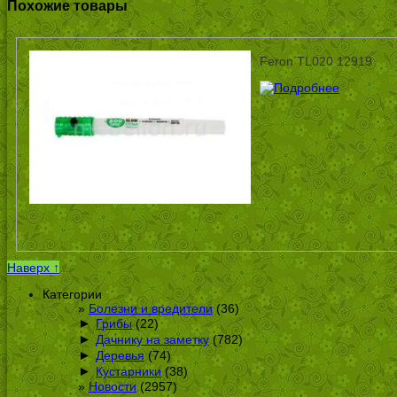
Похожие товары
Feron TL020 12919
Наверх ↑
Категории
Болезни и вредители
(36)
►
Грибы
(22)
►
Дачнику на заметку
(782)
►
Деревья
(74)
►
Кустарники
(38)
Новости
(2957)