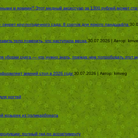
пными и яркими? Этот медный аксессуар за 1300 рублей может стат
секрет круглогодичного сада: 8 сортов для яркого ландшафта
30.
авить тело поверить, что наступила весна
30.07.2026 | Автор:
kmv
я уборки снега — что нужно знать, прежде чем попробовать этот м
оформляет зимний стол в 2026 году
30.07.2026 | Автор:
kmveg
для ногтей
ой козырек из поликарбоната
родукции: полный гид по ассортименту