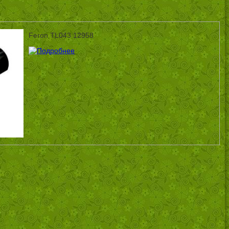
Feron TL043 12958