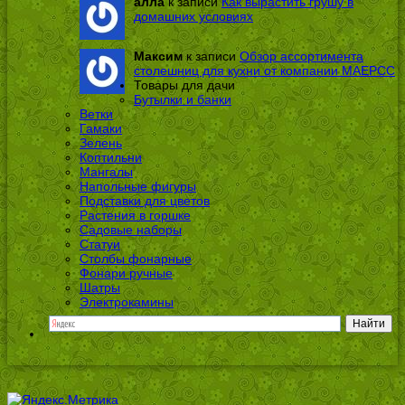
алла
к записи
Как вырастить грушу в
домашних условиях
Максим
к записи
Обзор ассортимента
столешниц для кухни от компании МАЕРСС
Товары для дачи
Бутылки и банки
Ветки
Гамаки
Зелень
Коптильни
Мангалы
Напольные фигуры
Подставки для цветов
Растения в горшке
Садовые наборы
Статуи
Столбы фонарные
Фонари ручные
Шатры
Электрокамины