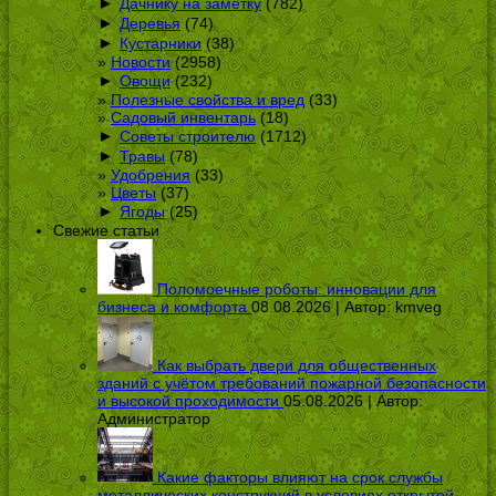
►
Дачнику на заметку
(782)
►
Деревья
(74)
►
Кустарники
(38)
Новости
(2958)
►
Овощи
(232)
Полезные свойства и вред
(33)
Садовый инвентарь
(18)
►
Советы строителю
(1712)
►
Травы
(78)
Удобрения
(33)
Цветы
(37)
►
Ягоды
(25)
Свежие статьи
Поломоечные роботы: инновации для
бизнеса и комфорта
08.08.2026 | Автор:
kmveg
Как выбрать двери для общественных
зданий с учётом требований пожарной безопасности
и высокой проходимости
05.08.2026 | Автор:
Администратор
Какие факторы влияют на срок службы
металлических конструкций в условиях открытой