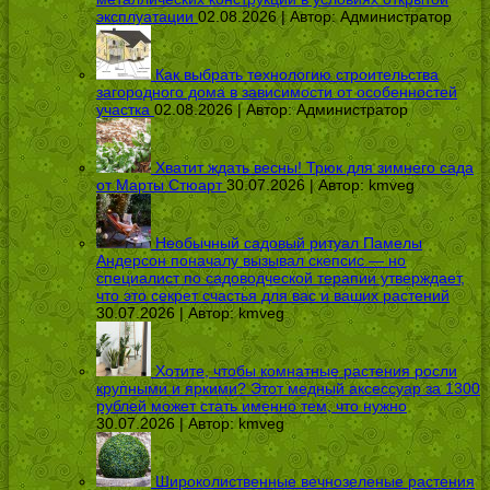
эксплуатации
02.08.2026 | Автор:
Администратор
Как выбрать технологию строительства
загородного дома в зависимости от особенностей
участка
02.08.2026 | Автор:
Администратор
Хватит ждать весны! Трюк для зимнего сада
от Марты Стюарт
30.07.2026 | Автор:
kmveg
Необычный садовый ритуал Памелы
Андерсон поначалу вызывал скепсис — но
специалист по садоводческой терапии утверждает,
что это секрет счастья для вас и ваших растений
30.07.2026 | Автор:
kmveg
Хотите, чтобы комнатные растения росли
крупными и яркими? Этот медный аксессуар за 1300
рублей может стать именно тем, что нужно
30.07.2026 | Автор:
kmveg
Широколиственные вечнозеленые растения