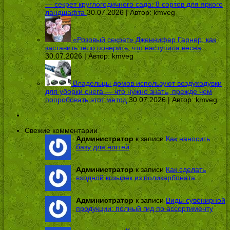
— секрет круглогодичного сада: 8 сортов для яркого
ландшафта
30.07.2026 | Автор:
kmveg
«Розовый секрет» Дженнифер Гарнер: как
заставить тело поверить, что наступила весна
30.07.2026 | Автор:
kmveg
Владельцы домов используют воздуходувки
для уборки снега — что нужно знать, прежде чем
попробовать этот метод
30.07.2026 | Автор:
kmveg
Свежие комментарии
Администратор
к записи
Как наносить
базу для ногтей
Администратор
к записи
Как сделать
входной козырек из поликарбоната
Администратор
к записи
Виды сувенирной
продукции: полный гид по ассортименту