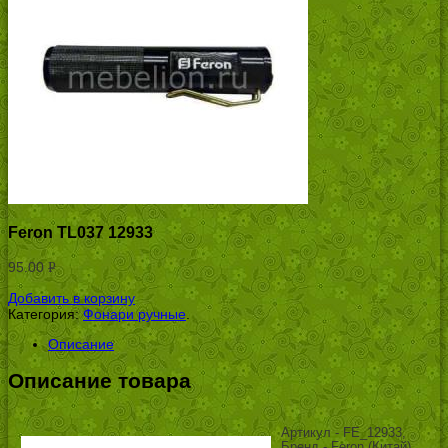
Feron TL037 12933
95.00
Р
УБ.
Добавить в корзину
Категория:
Фонари ручные
.
Описание
Описание товара
Артикул - FE_12933,
Бренд - Feron (Китай),