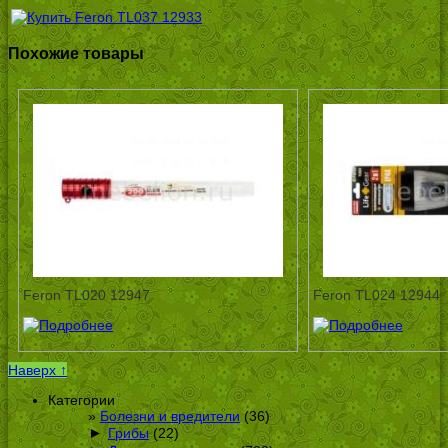
Похожие товары
Feron TL020 12947
Feron TL024 12944
Наверх ↑
Категории
Болезни и вредители
(36)
►
Грибы
(22)