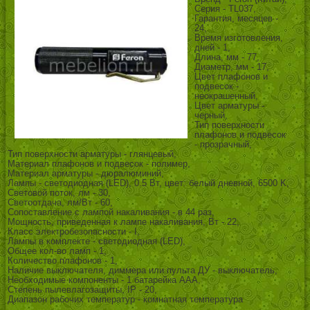
Серия - TL037,
Гарантия, месяцев -
24,
Время изготовления,
дней - 1,
Длина, мм - 77,
Диаметр, мм - 17,
Цвет плафонов и
подвесок -
неокрашенный,
Цвет арматуры -
черный,
Тип поверхности
плафонов и подвесок
- прозрачный,
Тип поверхности арматуры - глянцевый,
Материал плафонов и подвесок - полимер,
Материал арматуры - дюралюминий,
Лампы - светодиодная (LED), 0.5 Вт, цвет: белый дневной, 6500 K,
Световой поток, лм - 30,
Светоотдача, лм/Вт - 60,
Сопоставление с лампой накаливания - в 44 раз,
Мощность, приведенная к лампе накаливания, Вт - 22,
Класс электробезопасности - I,
Лампы в комплекте - светодиодная (LED),
Общее кол-во ламп - 1,
Количество плафонов - 1,
Наличие выключателя, диммера или пульта ДУ - выключатель,
Необходимые компоненты - 1 батарейка ААА,
Степень пылевлагозащиты, IP - 20,
Диапазон рабочих температур - комнатная температура