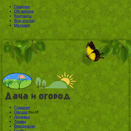
Главная
Об авторе
Контакты
Все статьи
Магазин
Главная
Овощи
0ac4ff
Деревья
Травы
Вредители
Грибы