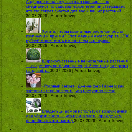
Андерсон поначалу вызывал скепсис — но
специалист по садоводческой терапии утверждает,
что это секрет счастья для вас и ваших растений
30.07.2026 | Автор:
kmveg
Хотите, чтобы комнатные растения росли
крупными и яркими? Этот медный аксессуар за 1300
рублей может стать именно тем, что нужно
30.07.2026 | Автор:
kmveg
Широколиственные вечнозеленые растения
— секрет круглогодичного сада: 8 сортов для яркого
ландшафта
30.07.2026 | Автор:
kmveg
«Розовый секрет» Дженнифер Гарнер: как
заставить тело поверить, что наступила весна
30.07.2026 | Автор:
kmveg
Владельцы домов используют воздуходувки
для уборки снега — что нужно знать, прежде чем
попробовать этот метод
30.07.2026 | Автор:
kmveg