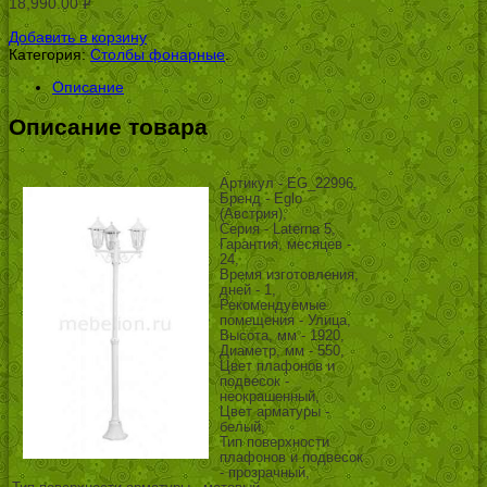
18,990.00
Р
УБ.
Добавить в корзину
Категория:
Столбы фонарные
.
Описание
Описание товара
Артикул - EG_22996,
Бренд - Eglo
(Австрия),
Серия - Laterna 5,
Гарантия, месяцев -
24,
Время изготовления,
дней - 1,
Рекомендуемые
помещения - Улица,
Высота, мм - 1920,
Диаметр, мм - 550,
Цвет плафонов и
подвесок -
неокрашенный,
Цвет арматуры -
белый,
Тип поверхности
плафонов и подвесок
- прозрачный,