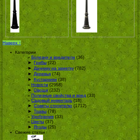
Наверх ↑
Категории
Болезни и вредители
(36)
►
Грибы
(22)
►
Дачнику на заметку
(782)
►
Деревья
(74)
►
Кустарники
(38)
Новости
(2958)
►
Овощи
(232)
Полезные свойства и вред
(33)
Садовый инвентарь
(18)
►
Советы строителю
(1712)
►
Травы
(78)
Удобрения
(33)
Цветы
(37)
►
Ягоды
(25)
Свежие статьи