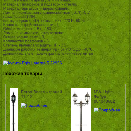
Тип поверхности арматуры - матовый,
Материал плафонов и подвесок - стекло,
Материал арматуры - дюралюминий,
Лампы - компактная люминесцентная (КЛЛ) ИЛИ
накаливания ИЛИ
светодиодная (LED), цоколь E27; 220 В; 60 Вт, ,
Класс электробезопасности - I,
Общая мощность, Вт - 180,
Лампы в комплекте - отсутствуют,
Общее кол-во ламп - 3,
Количество плафонов - 3,
Степень пылевлагозащиты, IP - 33,
Диапазон рабочих температур - от -40^C до +40^C,
Дополнительные параметры - алюминиевое литье
Похожие товары
Feron Восемь граней
MW-Light
11212
Фабур
804040602