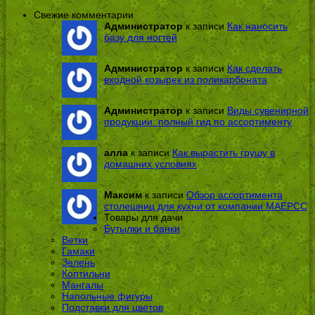
Свежие комментарии
Администратор
к записи
Как наносить
базу для ногтей
Администратор
к записи
Как сделать
входной козырек из поликарбоната
Администратор
к записи
Виды сувенирной
продукции: полный гид по ассортименту
алла
к записи
Как вырастить грушу в
домашних условиях
Максим
к записи
Обзор ассортимента
столешниц для кухни от компании МАЕРСС
Товары для дачи
Бутылки и банки
Ветки
Гамаки
Зелень
Коптильни
Мангалы
Напольные фигуры
Подставки для цветов