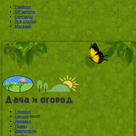
Главная
Об авторе
Контакты
Все статьи
Магазин
Главная
Овощи
0ac4ff
Деревья
Травы
Вредители
Грибы