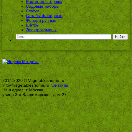
Растения в горшке
Садовые наборы
Статуи
Столбы фонарные
Фонари ручные
Шатры
Электрокамины
2014-2020 © Vegetableshome.ru
info@vegetableshome.ru
Контакты
Наш адрес: г. Москва,
улица 3-я Владимирская, дом 27