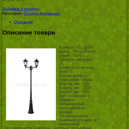
УБ.
Добавить в корзину
Категория:
Столбы фонарные
.
Описание
Описание товара
Артикул - FE_11078,
Бренд - Feron (Китай),
Серия - 6214,
Гарантия, месяцев -
24,
Время изготовления,
дней - 1,
Рекомендуемые
помещения - Улица,
Ширина, мм - 215,
Высота, мм - 2200,
Выступ, мм - 520,
Цвет плафонов и
подвесок -
неокрашенный,
Цвет арматуры -
черный,
Тип поверхности
плафонов и подвесок -
прозрачный,
Тип поверхности арматуры - матовый, рельефный,