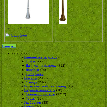
Feron 6215 11079
Наверх ↑
Категории
Болезни и вредители
(36)
►
Грибы
(22)
►
Дачнику на заметку
(782)
►
Деревья
(74)
►
Кустарники
(38)
Новости
(2958)
►
Овощи
(232)
Полезные свойства и вред
(33)
Садовый инвентарь
(18)
►
Советы строителю
(1712)
►
Травы
(78)
Удобрения
(33)
Цветы
(37)