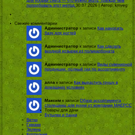
для уборки снега — что нужно знать, прежде чем
попробовать этот метод
30.07.2026 | Автор:
kmveg
Свежие комментарии
Администратор
к записи
Как наносить
базу для ногтей
Администратор
к записи
Как сделать
входной козырек из поликарбоната
Администратор
к записи
Виды сувенирной
продукции: полный гид по ассортименту
алла
к записи
Как вырастить грушу в
домашних условиях
Максим
к записи
Обзор ассортимента
столешниц для кухни от компании МАЕРСС
Товары для дачи
Бутылки и банки
Ветки
Гамаки
Зелень
Коптильни