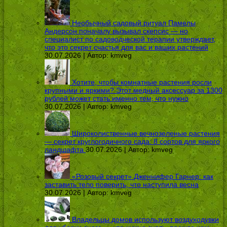
Необычный садовый ритуал Памелы
Андерсон поначалу вызывал скепсис — но
специалист по садоводческой терапии утверждает,
что это секрет счастья для вас и ваших растений
30.07.2026 | Автор:
kmveg
Хотите, чтобы комнатные растения росли
крупными и яркими? Этот медный аксессуар за 1300
рублей может стать именно тем, что нужно
30.07.2026 | Автор:
kmveg
Широколиственные вечнозеленые растения
— секрет круглогодичного сада: 8 сортов для яркого
ландшафта
30.07.2026 | Автор:
kmveg
«Розовый секрет» Дженнифер Гарнер: как
заставить тело поверить, что наступила весна
30.07.2026 | Автор:
kmveg
Владельцы домов используют воздуходувки