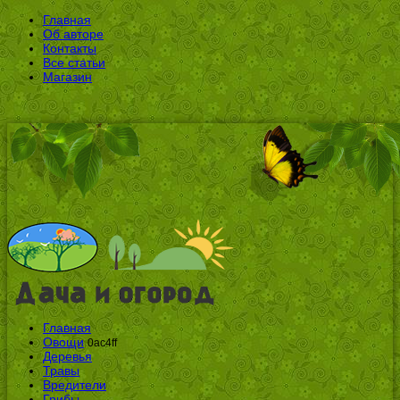
Главная
Об авторе
Контакты
Все статьи
Магазин
Главная
Овощи
0ac4ff
Деревья
Травы
Вредители
Грибы