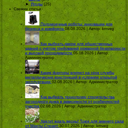
►
Ягоды
(25)
Свежие статьи
Поломоечные роботы: инновации для
бизнеса и комфорта
08.08.2026 | Автор:
kmveg
Как выбрать двери для общественных
зданий с учётом требований пожарной безопасности
и высокой проходимости
05.08.2026 | Автор:
Администратор
Какие факторы влияют на срок службы
металлических конструкций в условиях открытой
эксплуатации
02.08.2026 | Автор:
Администратор
Как выбрать технологию строительства
загородного дома в зависимости от особенностей
участка
02.08.2026 | Автор:
Администратор
Хватит ждать весны! Трюк для зимнего сада
от Марты Стюарт
30.07.2026 | Автор:
kmveg