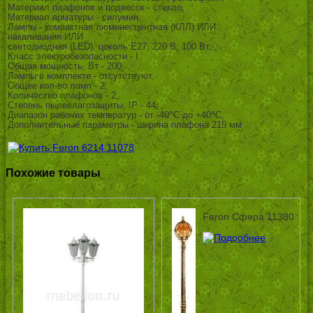
Материал плафонов и подвесок - стекло,
Материал арматуры - силумин,
Лампы - компактная люминесцентная (КЛЛ) ИЛИ
накаливания ИЛИ
светодиодная (LED), цоколь E27; 220 В; 100 Вт, ,
Класс электробезопасности - I,
Общая мощность, Вт - 200,
Лампы в комплекте - отсутствуют,
Общее кол-во ламп - 2,
Количество плафонов - 2,
Степень пылевлагозащиты, IP - 44,
Диапазон рабочих температур - от -40^C до +40^C,
Дополнительные параметры - ширина плафона 215 мм
Похожие товары
Feron Сфера 11380