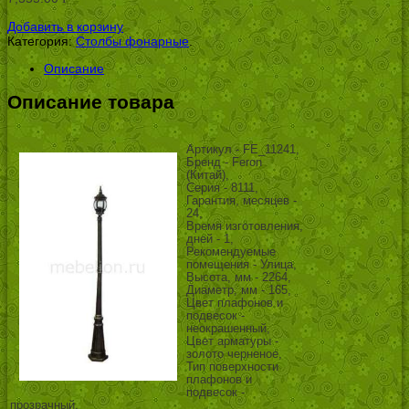
УБ.
Добавить в корзину
Категория:
Столбы фонарные
.
Описание
Описание товара
Артикул - FE_11241,
Бренд - Feron
(Китай),
Серия - 8111,
Гарантия, месяцев -
24,
Время изготовления,
дней - 1,
Рекомендуемые
помещения - Улица,
Высота, мм - 2264,
Диаметр, мм - 165,
Цвет плафонов и
подвесок -
неокрашенный,
Цвет арматуры -
золото черненое,
Тип поверхности
плафонов и
подвесок -
прозрачный,