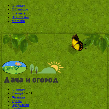
Главная
Об авторе
Контакты
Все статьи
Магазин
Главная
Овощи
0ac4ff
Деревья
Травы
Вредители
Грибы