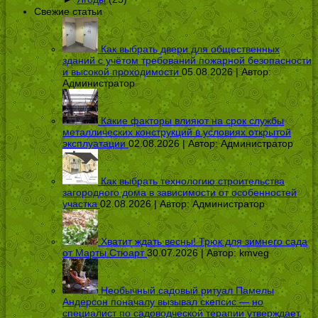
Свежие статьи
Как выбрать двери для общественных
зданий с учётом требований пожарной безопасности
и высокой проходимости
05.08.2026 | Автор:
Администратор
Какие факторы влияют на срок службы
металлических конструкций в условиях открытой
эксплуатации
02.08.2026 | Автор:
Администратор
Как выбрать технологию строительства
загородного дома в зависимости от особенностей
участка
02.08.2026 | Автор:
Администратор
Хватит ждать весны! Трюк для зимнего сада
от Марты Стюарт
30.07.2026 | Автор:
kmveg
Необычный садовый ритуал Памелы
Андерсон поначалу вызывал скепсис — но
специалист по садоводческой терапии утверждает,