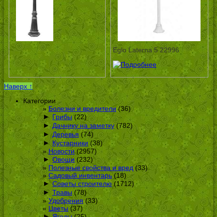
Eglo Laterna 5 22996
Наверх ↑
Категории
Болезни и вредители
(36)
►
Грибы
(22)
►
Дачнику на заметку
(782)
►
Деревья
(74)
►
Кустарники
(38)
Новости
(2957)
►
Овощи
(232)
Полезные свойства и вред
(33)
Садовый инвентарь
(18)
►
Советы строителю
(1712)
►
Травы
(78)
Удобрения
(33)
Цветы
(37)
►
Ягоды
(25)