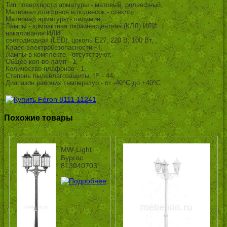
Тип поверхности арматуры - матовый, рельефный,
Материал плафонов и подвесок - стекло,
Материал арматуры - силумин,
Лампы - компактная люминесцентная (КЛЛ) ИЛИ
накаливания ИЛИ
светодиодная (LED), цоколь E27; 220 В; 100 Вт, ,
Класс электробезопасности - I,
Лампы в комплекте - отсутствуют,
Общее кол-во ламп - 1,
Количество плафонов - 1,
Степень пылевлагозащиты, IP - 44,
Диапазон рабочих температур - от -40^C до +40^C
Похожие товары
MW-Light
Бургос
813040703