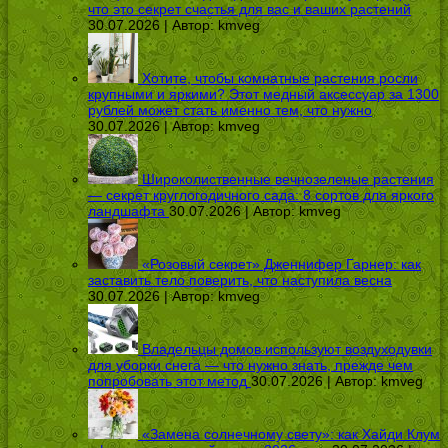
что это секрет счастья для вас и ваших растений
30.07.2026 | Автор:
kmveg
Хотите, чтобы комнатные растения росли
крупными и яркими? Этот медный аксессуар за 1300
рублей может стать именно тем, что нужно
30.07.2026 | Автор:
kmveg
Широколиственные вечнозеленые растения
— секрет круглогодичного сада: 8 сортов для яркого
ландшафта
30.07.2026 | Автор:
kmveg
«Розовый секрет» Дженнифер Гарнер: как
заставить тело поверить, что наступила весна
30.07.2026 | Автор:
kmveg
Владельцы домов используют воздуходувки
для уборки снега — что нужно знать, прежде чем
попробовать этот метод
30.07.2026 | Автор:
kmveg
«Замена солнечному свету»: как Хайди Клум