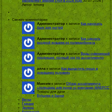
оформляет зимний стол в 2026 году
30.07.2026 |
Автор:
kmveg
Свежие комментарии
Администратор
к записи
Как наносить
базу для ногтей
Администратор
к записи
Как сделать
входной козырек из поликарбоната
Администратор
к записи
Виды сувенирной
продукции: полный гид по ассортименту
алла
к записи
Как вырастить грушу в
домашних условиях
Максим
к записи
Обзор ассортимента
столешниц для кухни от компании МАЕРСС
Товары для дачи
Бутылки и банки
Ветки
Гамаки
Зелень
Коптильни