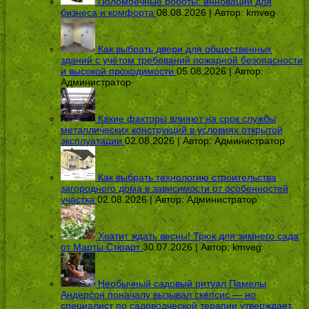
Поломоечные роботы: инновации для
бизнеса и комфорта
08.08.2026 | Автор:
kmveg
Как выбрать двери для общественных
зданий с учётом требований пожарной безопасности
и высокой проходимости
05.08.2026 | Автор:
Администратор
Какие факторы влияют на срок службы
металлических конструкций в условиях открытой
эксплуатации
02.08.2026 | Автор:
Администратор
Как выбрать технологию строительства
загородного дома в зависимости от особенностей
участка
02.08.2026 | Автор:
Администратор
Хватит ждать весны! Трюк для зимнего сада
от Марты Стюарт
30.07.2026 | Автор:
kmveg
Необычный садовый ритуал Памелы
Андерсон поначалу вызывал скепсис — но
специалист по садоводческой терапии утверждает,