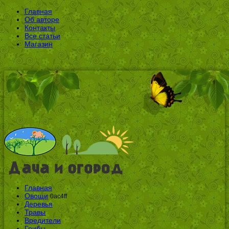
Главная
Об авторе
Контакты
Все статьи
Магазин
Главная
Овощи
0ac4ff
Деревья
Травы
Вредители
Грибы