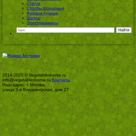
Статуи
Столбы фонарные
Фонари ручные
Шатры
Электрокамины
2014-2020 © Vegetableshome.ru
info@vegetableshome.ru
Контакты
Наш адрес: г. Москва,
улица 3-я Владимирская, дом 27