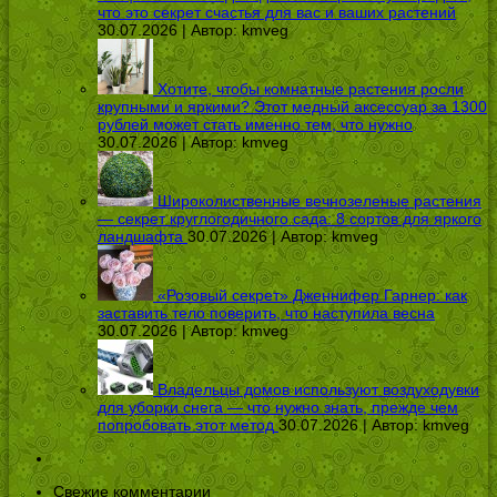
что это секрет счастья для вас и ваших растений
30.07.2026 | Автор:
kmveg
Хотите, чтобы комнатные растения росли
крупными и яркими? Этот медный аксессуар за 1300
рублей может стать именно тем, что нужно
30.07.2026 | Автор:
kmveg
Широколиственные вечнозеленые растения
— секрет круглогодичного сада: 8 сортов для яркого
ландшафта
30.07.2026 | Автор:
kmveg
«Розовый секрет» Дженнифер Гарнер: как
заставить тело поверить, что наступила весна
30.07.2026 | Автор:
kmveg
Владельцы домов используют воздуходувки
для уборки снега — что нужно знать, прежде чем
попробовать этот метод
30.07.2026 | Автор:
kmveg
Свежие комментарии