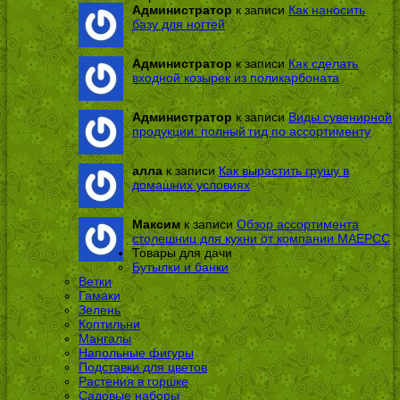
Администратор
к записи
Как наносить
базу для ногтей
Администратор
к записи
Как сделать
входной козырек из поликарбоната
Администратор
к записи
Виды сувенирной
продукции: полный гид по ассортименту
алла
к записи
Как вырастить грушу в
домашних условиях
Максим
к записи
Обзор ассортимента
столешниц для кухни от компании МАЕРСС
Товары для дачи
Бутылки и банки
Ветки
Гамаки
Зелень
Коптильни
Мангалы
Напольные фигуры
Подставки для цветов
Растения в горшке
Садовые наборы