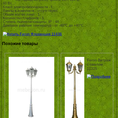
60 Вт, ,
Класс электробезопасности - I,
Лампы в комплекте - отсутствуют,
Общее кол-во ламп - 1,
Количество плафонов - 1,
Степень пылевлагозащиты, IP - 44,
Диапазон рабочих температур - от -40^C до +40^C
Похожие товары
Feron Витраж
с овалом
11325