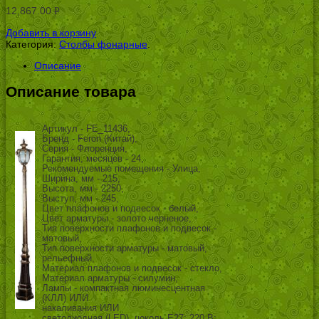
12,867.00
Р
УБ.
Добавить в корзину
Категория:
Столбы фонарные
.
Описание
Описание товара
Артикул - FE_11436,
Бренд - Feron (Китай),
Серия - Флоренция,
Гарантия, месяцев - 24,
Рекомендуемые помещения - Улица,
Ширина, мм - 215,
Высота, мм - 2250,
Выступ, мм - 245,
Цвет плафонов и подвесок - белый,
Цвет арматуры - золото черненое,
Тип поверхности плафонов и подвесок -
матовый,
Тип поверхности арматуры - матовый,
рельефный,
Материал плафонов и подвесок - стекло,
Материал арматуры - силумин,
Лампы - компактная люминесцентная
(КЛЛ) ИЛИ
накаливания ИЛИ
светодиодная (LED), цоколь E27; 220 В;