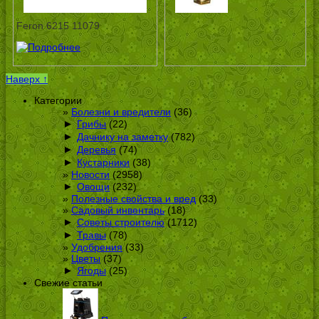
Feron 6215 11079
Наверх ↑
Категории
Болезни и вредители
(36)
►
Грибы
(22)
►
Дачнику на заметку
(782)
►
Деревья
(74)
►
Кустарники
(38)
Новости
(2958)
►
Овощи
(232)
Полезные свойства и вред
(33)
Садовый инвентарь
(18)
►
Советы строителю
(1712)
►
Травы
(78)
Удобрения
(33)
Цветы
(37)
►
Ягоды
(25)
Свежие статьи