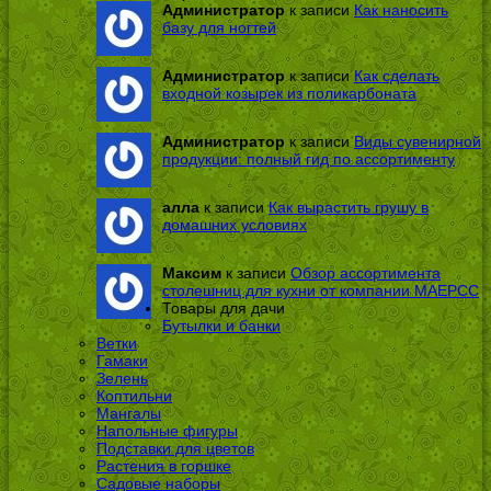
Администратор
к записи
Как наносить
базу для ногтей
Администратор
к записи
Как сделать
входной козырек из поликарбоната
Администратор
к записи
Виды сувенирной
продукции: полный гид по ассортименту
алла
к записи
Как вырастить грушу в
домашних условиях
Максим
к записи
Обзор ассортимента
столешниц для кухни от компании МАЕРСС
Товары для дачи
Бутылки и банки
Ветки
Гамаки
Зелень
Коптильни
Мангалы
Напольные фигуры
Подставки для цветов
Растения в горшке
Садовые наборы