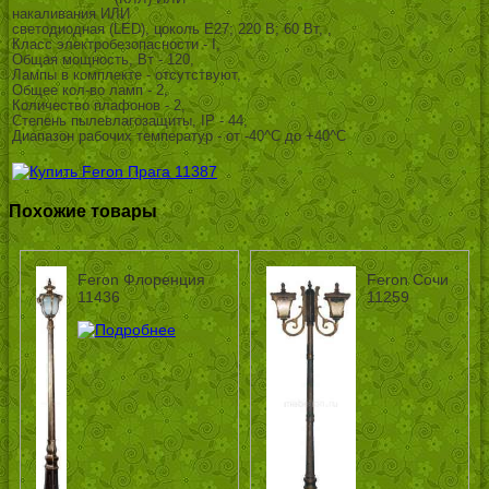
накаливания ИЛИ
светодиодная (LED), цоколь E27; 220 В; 60 Вт, ,
Класс электробезопасности - I,
Общая мощность, Вт - 120,
Лампы в комплекте - отсутствуют,
Общее кол-во ламп - 2,
Количество плафонов - 2,
Степень пылевлагозащиты, IP - 44,
Диапазон рабочих температур - от -40^C до +40^C
Похожие товары
Feron Флоренция
Feron Сочи
11436
11259