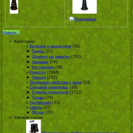
Наверх ↑
Категории
Болезни и вредители
(36)
►
Грибы
(22)
►
Дачнику на заметку
(782)
►
Деревья
(74)
►
Кустарники
(38)
Новости
(2958)
►
Овощи
(232)
Полезные свойства и вред
(33)
Садовый инвентарь
(18)
►
Советы строителю
(1712)
►
Травы
(78)
Удобрения
(33)
Цветы
(37)
►
Ягоды
(25)
Свежие статьи