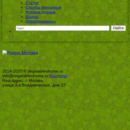
Статуи
Столбы фонарные
Фонари ручные
Шатры
Электрокамины
2014-2020 © Vegetableshome.ru
info@vegetableshome.ru
Контакты
Наш адрес: г. Москва,
улица 3-я Владимирская, дом 27