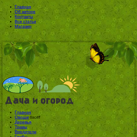
Главная
Об авторе
Контакты
Все статьи
Магазин
Главная
Овощи
0ac4ff
Деревья
Травы
Вредители
Грибы