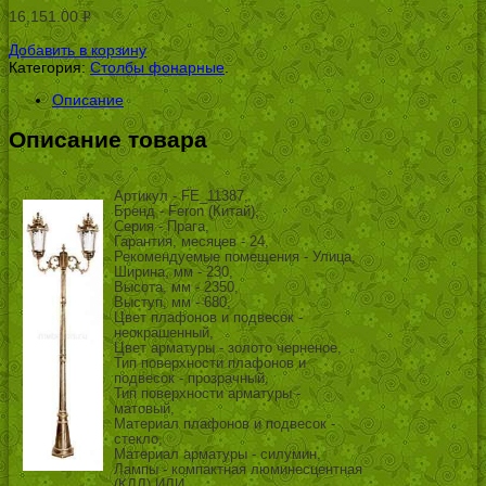
16,151.00
Р
УБ.
Добавить в корзину
Категория:
Столбы фонарные
.
Описание
Описание товара
Артикул - FE_11387,
Бренд - Feron (Китай),
Серия - Прага,
Гарантия, месяцев - 24,
Рекомендуемые помещения - Улица,
Ширина, мм - 230,
Высота, мм - 2350,
Выступ, мм - 680,
Цвет плафонов и подвесок -
неокрашенный,
Цвет арматуры - золото черненое,
Тип поверхности плафонов и
подвесок - прозрачный,
Тип поверхности арматуры -
матовый,
Материал плафонов и подвесок -
стекло,
Материал арматуры - силумин,
Лампы - компактная люминесцентная
(КЛЛ) ИЛИ