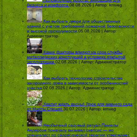
Поломоечные роботы: инновации для
бизнеса и комфорта
08.08.2026 | Автор:
kmveg
Как выбрать двери для общественных
зданий с учётом требований пожарной безопасности
и высокой проходимости
05.08.2026 | Автор:
Администратор
Какие факторы влияют на срок службы
металлических конструкций в условиях открытой
эксплуатации
02.08.2026 | Автор:
Администратор
Как выбрать технологию строительства
загородного дома в зависимости от особенностей
участка
02.08.2026 | Автор:
Администратор
Хватит ждать весны! Трюк для зимнего сада
от Марты Стюарт
30.07.2026 | Автор:
kmveg
Необычный садовый ритуал Памелы
Андерсон поначалу вызывал скепсис — но
специалист по садоводческой терапии утверждает,