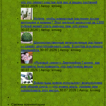
что это секрет счастья для вас и ваших растений
30.07.2026 | Автор:
kmveg
Хотите, чтобы комнатные растения росли
крупными и яркими? Этот медный аксессуар за 1300
рублей может стать именно тем, что нужно
30.07.2026 | Автор:
kmveg
Широколиственные вечнозеленые растения
— секрет круглогодичного сада: 8 сортов для яркого
ландшафта
30.07.2026 | Автор:
kmveg
«Розовый секрет» Дженнифер Гарнер: как
заставить тело поверить, что наступила весна
30.07.2026 | Автор:
kmveg
Владельцы домов используют воздуходувки
для уборки снега — что нужно знать, прежде чем
попробовать этот метод
30.07.2026 | Автор:
kmveg
Свежие комментарии