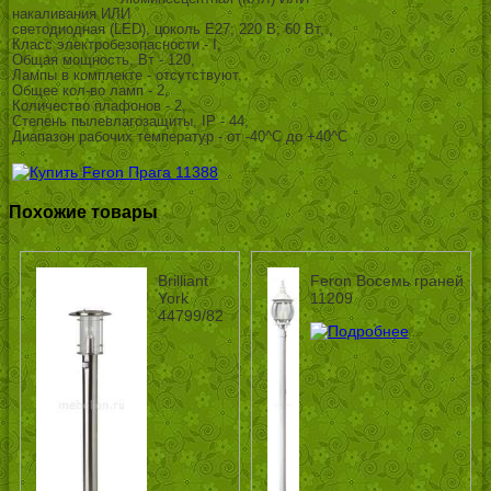
накаливания ИЛИ
светодиодная (LED), цоколь E27; 220 В; 60 Вт, ,
Класс электробезопасности - I,
Общая мощность, Вт - 120,
Лампы в комплекте - отсутствуют,
Общее кол-во ламп - 2,
Количество плафонов - 2,
Степень пылевлагозащиты, IP - 44,
Диапазон рабочих температур - от -40^C до +40^C
Похожие товары
Brilliant
Feron Восемь граней
York
11209
44799/82