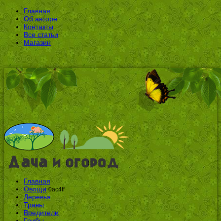
Главная
Об авторе
Контакты
Все статьи
Магазин
Главная
Овощи
0ac4ff
Деревья
Травы
Вредители
Грибы