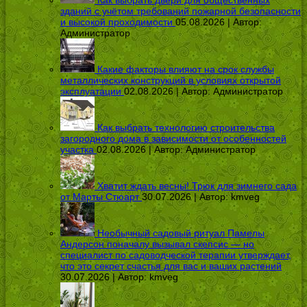
Как выбрать двери для общественных
зданий с учётом требований пожарной безопасности
и высокой проходимости
05.08.2026 | Автор:
Администратор
Какие факторы влияют на срок службы
металлических конструкций в условиях открытой
эксплуатации
02.08.2026 | Автор:
Администратор
Как выбрать технологию строительства
загородного дома в зависимости от особенностей
участка
02.08.2026 | Автор:
Администратор
Хватит ждать весны! Трюк для зимнего сада
от Марты Стюарт
30.07.2026 | Автор:
kmveg
Необычный садовый ритуал Памелы
Андерсон поначалу вызывал скепсис — но
специалист по садоводческой терапии утверждает,
что это секрет счастья для вас и ваших растений
30.07.2026 | Автор:
kmveg