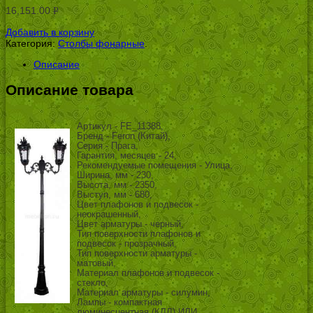
16,151.00
Р
УБ.
Добавить в корзину
Категория:
Столбы фонарные
.
Описание
Описание товара
Артикул - FE_11388,
Бренд - Feron (Китай),
Серия - Прага,
Гарантия, месяцев - 24,
Рекомендуемые помещения - Улица,
Ширина, мм - 230,
Высота, мм - 2350,
Выступ, мм - 680,
Цвет плафонов и подвесок -
неокрашенный,
Цвет арматуры - черный,
Тип поверхности плафонов и
подвесок - прозрачный,
Тип поверхности арматуры -
матовый,
Материал плафонов и подвесок -
стекло,
Материал арматуры - силумин,
Лампы - компактная
люминесцентная (КЛЛ) ИЛИ