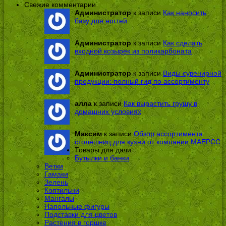
Свежие комментарии
Администратор
к записи
Как наносить
базу для ногтей
Администратор
к записи
Как сделать
входной козырек из поликарбоната
Администратор
к записи
Виды сувенирной
продукции: полный гид по ассортименту
алла
к записи
Как вырастить грушу в
домашних условиях
Максим
к записи
Обзор ассортимента
столешниц для кухни от компании МАЕРСС
Товары для дачи
Бутылки и банки
Ветки
Гамаки
Зелень
Коптильни
Мангалы
Напольные фигуры
Подставки для цветов
Растения в горшке