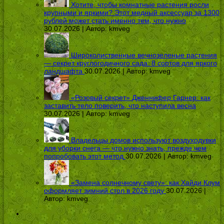
Хотите, чтобы комнатные растения росли
крупными и яркими? Этот медный аксессуар за 1300
рублей может стать именно тем, что нужно
30.07.2026 | Автор:
kmveg
Широколиственные вечнозеленые растения
— секрет круглогодичного сада: 8 сортов для яркого
ландшафта
30.07.2026 | Автор:
kmveg
«Розовый секрет» Дженнифер Гарнер: как
заставить тело поверить, что наступила весна
30.07.2026 | Автор:
kmveg
Владельцы домов используют воздуходувки
для уборки снега — что нужно знать, прежде чем
попробовать этот метод
30.07.2026 | Автор:
kmveg
«Замена солнечному свету»: как Хайди Клум
оформляет зимний стол в 2026 году
30.07.2026 |
Автор:
kmveg