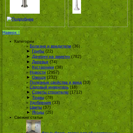
Наверх ↑
Категории
Болезни и вредители
(36)
►
Грибы
(22)
►
Дачнику на заметку
(782)
►
Деревья
(74)
►
Кустарники
(38)
Новости
(2957)
►
Овощи
(232)
Полезные свойства и вред
(33)
Садовый инвентарь
(18)
►
Советы строителю
(1712)
►
Травы
(78)
Удобрения
(33)
Цветы
(37)
►
Ягоды
(25)
Свежие статьи