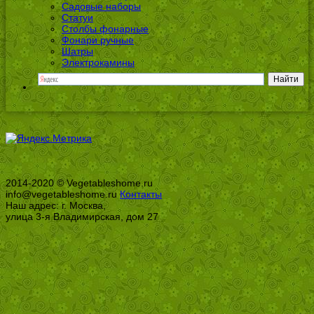
Садовые наборы
Статуи
Столбы фонарные
Фонари ручные
Шатры
Электрокамины
2014-2020 © Vegetableshome.ru
info@vegetableshome.ru
Контакты
Наш адрес: г. Москва,
улица 3-я Владимирская, дом 27