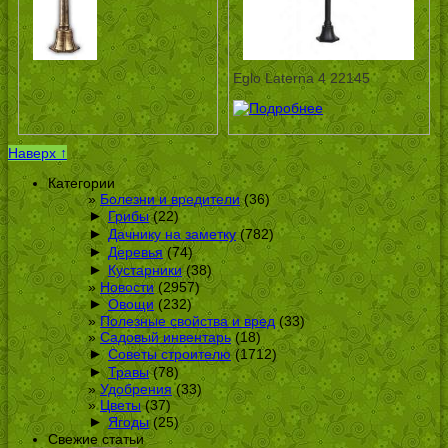
Eglo Laterna 4 22145
Наверх ↑
Категории
Болезни и вредители
(36)
►
Грибы
(22)
►
Дачнику на заметку
(782)
►
Деревья
(74)
►
Кустарники
(38)
Новости
(2957)
►
Овощи
(232)
Полезные свойства и вред
(33)
Садовый инвентарь
(18)
►
Советы строителю
(1712)
►
Травы
(78)
Удобрения
(33)
Цветы
(37)
►
Ягоды
(25)
Свежие статьи