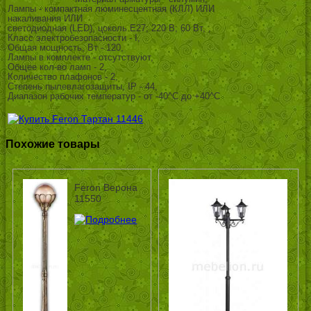
Лампы - компактная люминесцентная (КЛЛ) ИЛИ
накаливания ИЛИ
светодиодная (LED), цоколь E27; 220 В; 60 Вт, ,
Класс электробезопасности - I,
Общая мощность, Вт - 120,
Лампы в комплекте - отсутствуют,
Общее кол-во ламп - 2,
Количество плафонов - 2,
Степень пылевлагозащиты, IP - 44,
Диапазон рабочих температур - от -40^C до +40^C
Похожие товары
Feron Верона
11550