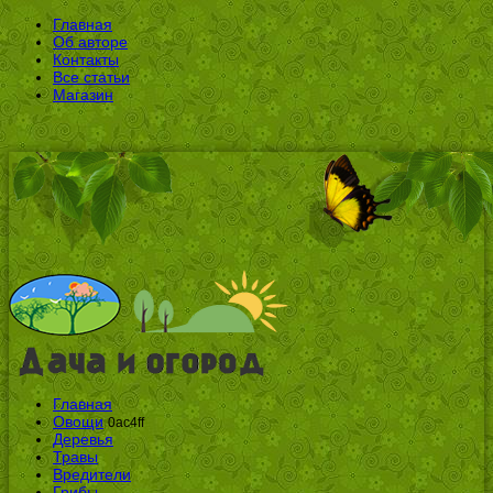
Главная
Об авторе
Контакты
Все статьи
Магазин
Главная
Овощи
0ac4ff
Деревья
Травы
Вредители
Грибы