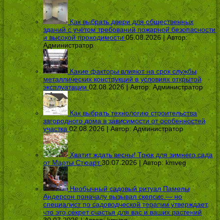
Как выбрать двери для общественных
зданий с учётом требований пожарной безопасности
и высокой проходимости
05.08.2026 | Автор:
Администратор
Какие факторы влияют на срок службы
металлических конструкций в условиях открытой
эксплуатации
02.08.2026 | Автор:
Администратор
Как выбрать технологию строительства
загородного дома в зависимости от особенностей
участка
02.08.2026 | Автор:
Администратор
Хватит ждать весны! Трюк для зимнего сада
от Марты Стюарт
30.07.2026 | Автор:
kmveg
Необычный садовый ритуал Памелы
Андерсон поначалу вызывал скепсис — но
специалист по садоводческой терапии утверждает,
что это секрет счастья для вас и ваших растений