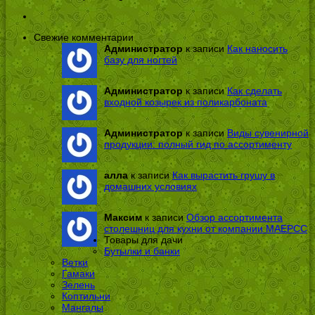
Свежие комментарии
Администратор
к записи
Как наносить
базу для ногтей
Администратор
к записи
Как сделать
входной козырек из поликарбоната
Администратор
к записи
Виды сувенирной
продукции: полный гид по ассортименту
алла
к записи
Как вырастить грушу в
домашних условиях
Максим
к записи
Обзор ассортимента
столешниц для кухни от компании МАЕРСС
Товары для дачи
Бутылки и банки
Ветки
Гамаки
Зелень
Коптильни
Мангалы