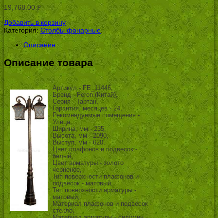
19,768.00
Р
УБ.
Добавить в корзину
Категория:
Столбы фонарные
.
Описание
Описание товара
Артикул - FE_11446,
Бренд - Feron (Китай),
Серия - Тартан,
Гарантия, месяцев - 24,
Рекомендуемые помещения -
Улица,
Ширина, мм - 235,
Высота, мм - 2090,
Выступ, мм - 620,
Цвет плафонов и подвесок -
белый,
Цвет арматуры - золото
черненое,
Тип поверхности плафонов и
подвесок - матовый,
Тип поверхности арматуры -
матовый,
Материал плафонов и подвесок -
стекло,
Материал арматуры - силумин,