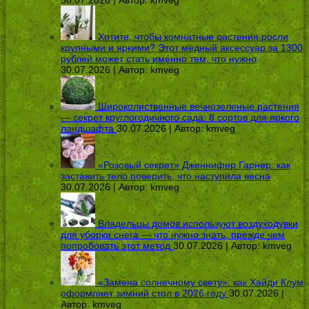
30.07.2026 | Автор:
kmveg
Хотите, чтобы комнатные растения росли
крупными и яркими? Этот медный аксессуар за 1300
рублей может стать именно тем, что нужно
30.07.2026 | Автор:
kmveg
Широколиственные вечнозеленые растения
— секрет круглогодичного сада: 8 сортов для яркого
ландшафта
30.07.2026 | Автор:
kmveg
«Розовый секрет» Дженнифер Гарнер: как
заставить тело поверить, что наступила весна
30.07.2026 | Автор:
kmveg
Владельцы домов используют воздуходувки
для уборки снега — что нужно знать, прежде чем
попробовать этот метод
30.07.2026 | Автор:
kmveg
«Замена солнечному свету»: как Хайди Клум
оформляет зимний стол в 2026 году
30.07.2026 |
Автор:
kmveg