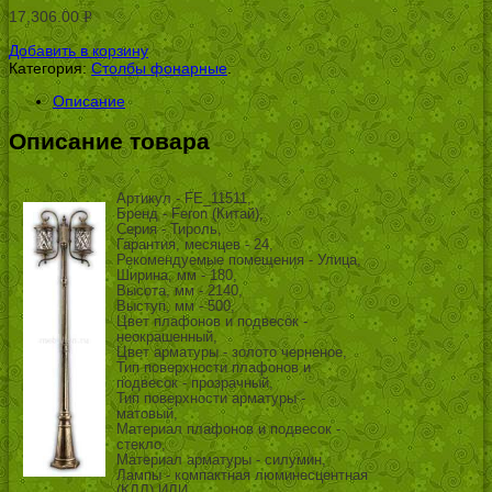
17,306.00
Р
УБ.
Добавить в корзину
Категория:
Столбы фонарные
.
Описание
Описание товара
Артикул - FE_11511,
Бренд - Feron (Китай),
Серия - Тироль,
Гарантия, месяцев - 24,
Рекомендуемые помещения - Улица,
Ширина, мм - 180,
Высота, мм - 2140,
Выступ, мм - 500,
Цвет плафонов и подвесок -
неокрашенный,
Цвет арматуры - золото черненое,
Тип поверхности плафонов и
подвесок - прозрачный,
Тип поверхности арматуры -
матовый,
Материал плафонов и подвесок -
стекло,
Материал арматуры - силумин,
Лампы - компактная люминесцентная
(КЛЛ) ИЛИ