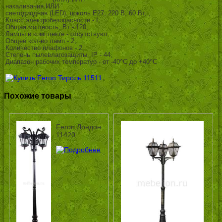
накаливания ИЛИ
светодиодная (LED), цоколь E27; 220 В; 60 Вт, ,
Класс электробезопасности - I,
Общая мощность, Вт - 120,
Лампы в комплекте - отсутствуют,
Общее кол-во ламп - 2,
Количество плафонов - 2,
Степень пылевлагозащиты, IP - 44,
Диапазон рабочих температур - от -40^C до +40^C
Похожие товары
Feron Лондон
11420