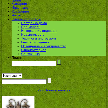
Кустарники
Инвентарь
Удобрения
Ягоды
Советы строителю
Постройка дома
Про мебель
Интерьер и ландшафт
Недвижимость
Техника и инструмент
Ремонт и отделка
Освещение и электричество
Стройматериал
Сантехника
Поиск →
<<< Назад в магазин