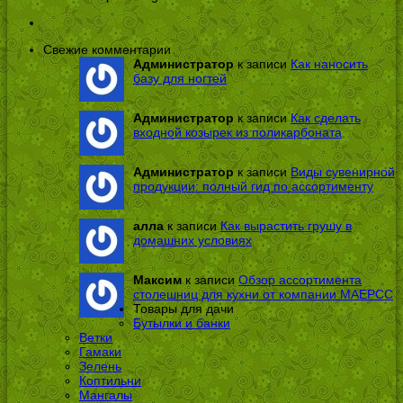
Свежие комментарии
Администратор
к записи
Как наносить
базу для ногтей
Администратор
к записи
Как сделать
входной козырек из поликарбоната
Администратор
к записи
Виды сувенирной
продукции: полный гид по ассортименту
алла
к записи
Как вырастить грушу в
домашних условиях
Максим
к записи
Обзор ассортимента
столешниц для кухни от компании МАЕРСС
Товары для дачи
Бутылки и банки
Ветки
Гамаки
Зелень
Коптильни
Мангалы