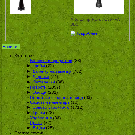
Arte Lamp Paris A1357PA-
3BS
Наверх ↑
Категории
Болезни и вредители
(36)
►
Грибы
(22)
►
Дачнику на заметку
(782)
►
Деревья
(74)
►
Кустарники
(38)
Новости
(2957)
►
Овощи
(232)
Полезные свойства и вред
(33)
Садовый инвентарь
(18)
►
Советы строителю
(1712)
►
Травы
(78)
Удобрения
(33)
Цветы
(37)
►
Ягоды
(25)
Свежие статьи