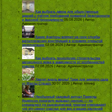
Как выбрать двери для общественных
зданий с учётом требований пожарной безопасности
и высокой проходимости
05.08.2026 | Автор:
Администратор
Какие факторы влияют на срок службы
металлических конструкций в условиях открытой
эксплуатации
02.08.2026 | Автор:
Администратор
Как выбрать технологию строительства
загородного дома в зависимости от особенностей
участка
02.08.2026 | Автор:
Администратор
Хватит ждать весны! Трюк для зимнего сада
от Марты Стюарт
30.07.2026 | Автор:
kmveg
Необычный садовый ритуал Памелы
Андерсон поначалу вызывал скепсис — но
специалист по садоводческой терапии утверждает,
что это секрет счастья для вас и ваших растений