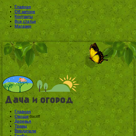
Главная
Об авторе
Контакты
Все статьи
Магазин
Главная
Овощи
0ac4ff
Деревья
Травы
Вредители
Грибы